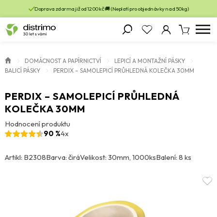
Doprava zdarma již od 1200 kč 🚚 (Neplatí pro objednávky nad 50kg)
DOMÁCNOST A PAPÍRNICTVÍ
LEPICÍ A MONTAŽNÍ PÁSKY
BALICÍ PÁSKY
PERDIX – SAMOLEPICÍ PRŮHLEDNÁ KOLEČKA 30MM
PERDIX – SAMOLEPICÍ PRŮHLEDNÁ
KOLEČKA 30MM
Hodnocení produktu
90 %
4x
Artikl: B2308
Barva: čirá
Velikost: 30mm, 1000ks
Balení: 8 ks