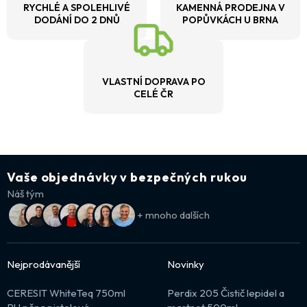
RYCHLÉ A SPOLEHLIVÉ
KAMENNÁ PRODEJNA V
DODÁNÍ DO 2 DNŮ
POPŮVKÁCH U BRNA
VLASTNÍ DOPRAVA PO
CELÉ ČR
Vaše objednávky v bezpečných rukou
Náš tým
+ mnoho dalších
Nejprodávanější
Novinky
CERESIT WhiteTeq 750ml
Perdix 205 Čistič lepidel a