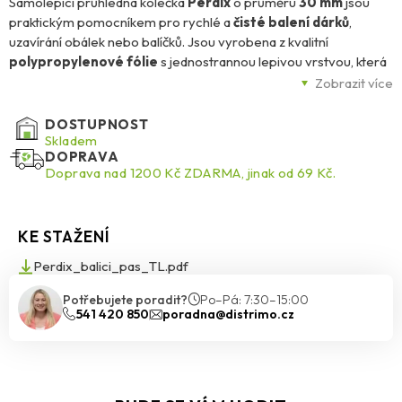
Samolepicí průhledná kolečka
Perdix
o průměru
30 mm
jsou
praktickým pomocníkem pro rychlé a
čisté balení dárků
,
uzavírání obálek nebo balíčků. Jsou vyrobena z kvalitní
polypropylenové fólie
s jednostrannou lepivou vrstvou, která
zajišťuje
vysokou přilnavost
i při nižších teplotách. Díky
Zobrazit více
průhlednému provedení
jsou po nalepení téměř neviditelná,
takže působí
esteticky a nerušeně
i na elegantních obalech.
DOSTUPNOST
Skladem
DOPRAVA
Kolečka jsou
UV odolná
, nežloutnou a dlouhodobě si zachovávají
Doprava nad 1200 Kč ZDARMA, jinak od 69 Kč.
svůj čistý vzhled i při vystavení slunečnímu záření. Snadno se
aplikují – stačí je sejmout z role a přitlačit na požadované místo.
Jsou ideální nejen pro
kancelářské a skladové použití.
KE STAŽENÍ
Balení obsahuje
1000 kusů koleček
navinutých na praktické roli,
Perdix_balici_pas_TL.pdf
která umožňuje pohodlné a rychlé použití.
Potřebujete poradit?
Po–Pá: 7:30–15:00
541 420 850
poradna@distrimo.cz