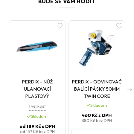
BUDE SE VÁM HODIT
PERDIX – NŮŽ
PERDIX – ODVINOVAČ
ULAMOVACÍ
BALÍCÍ PÁSKY 50MM
PLASTOVÝ
TWIN CORE
Skladem
1 velikost
460 Kč
s DPH
Skladem
380 Kč
bez DPH
od
189 Kč
s DPH
od
157 Kč
bez DPH