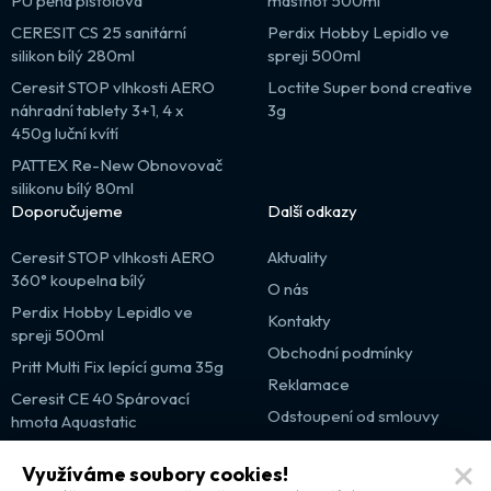
PU pěna pistolová
mastnot 500ml
CERESIT CS 25 sanitární
Perdix Hobby Lepidlo ve
silikon bílý 280ml
spreji 500ml
Ceresit STOP vlhkosti AERO
Loctite Super bond creative
náhradní tablety 3+1, 4 x
3g
450g luční kvítí
PATTEX Re-New Obnovovač
silikonu bílý 80ml
Doporučujeme
Další odkazy
Ceresit STOP vlhkosti AERO
Aktuality
360° koupelna bílý
O nás
Perdix Hobby Lepidlo ve
Kontakty
spreji 500ml
Obchodní podmínky
Pritt Multi Fix lepící guma 35g
Reklamace
Ceresit CE 40 Spárovací
Odstoupení od smlouvy
hmota Aquastatic
Výprodej
Využíváme soubory cookies!