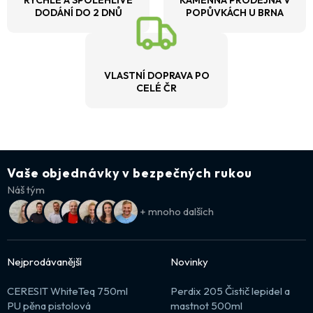
RYCHLÉ A SPOLEHLIVÉ
KAMENNÁ PRODEJNA V
DODÁNÍ DO 2 DNŮ
POPŮVKÁCH U BRNA
VLASTNÍ DOPRAVA PO
CELÉ ČR
Vaše objednávky v bezpečných rukou
Náš tým
+ mnoho dalších
Nejprodávanější
Novinky
CERESIT WhiteTeq 750ml
Perdix 205 Čistič lepidel a
PU pěna pistolová
mastnot 500ml