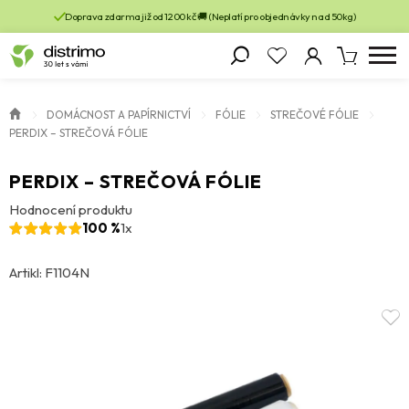
Doprava zdarma již od 1200 kč 🚚 (Neplatí pro objednávky nad 50kg)
DOMÁCNOST A PAPÍRNICTVÍ
FÓLIE
STREČOVÉ FÓLIE
PERDIX – STREČOVÁ FÓLIE
PERDIX – STREČOVÁ FÓLIE
Hodnocení produktu
100 %
1x
Artikl: F1104N