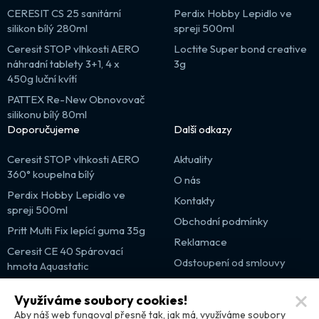
CERESIT CS 25 sanitární
Perdix Hobby Lepidlo ve
silikon bílý 280ml
spreji 500ml
Ceresit STOP vlhkosti AERO
Loctite Super bond creative
náhradní tablety 3+1, 4 x
3g
450g luční kvítí
PATTEX Re-New Obnovovač
silikonu bílý 80ml
Doporučujeme
Další odkazy
Ceresit STOP vlhkosti AERO
Aktuality
360° koupelna bílý
O nás
Perdix Hobby Lepidlo ve
Kontakty
spreji 500ml
Obchodní podmínky
Pritt Multi Fix lepící guma 35g
Reklamace
Ceresit CE 40 Spárovací
Odstoupení od smlouvy
hmota Aquastatic
Výprodej
Využíváme soubory cookies!
Partnerské weby
Aby náš web fungoval přesně tak, jak má, využíváme soubory