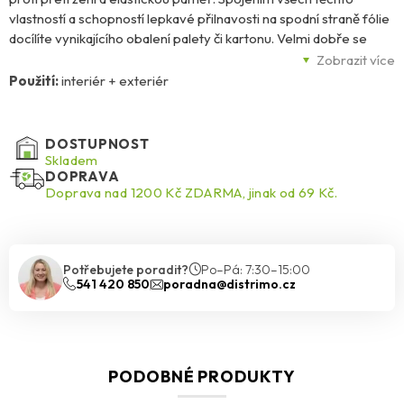
vlastností a schopností lepkavé přilnavosti na spodní straně fólie
docílíte vynikajícího obalení palety či kartonu. Velmi dobře se
přizpůsobuje formě baleného zboží a dokonale ho tak chrání
Zobrazit více
nejen před mechanickým poškozením, ale i před vlhkostí, špínou
Použití:
interiér + exteriér
a prachem. Naše fólie jsou šetrné k balenému zboží i k životnímu
prostředí. Jsou ekologicky nezávadné a plně recyklovatelné.
DOSTUPNOST
Skladem
DOPRAVA
Doprava nad 1200 Kč ZDARMA, jinak od 69 Kč.
Potřebujete poradit?
Po–Pá: 7:30–15:00
541 420 850
poradna@distrimo.cz
PODOBNÉ PRODUKTY