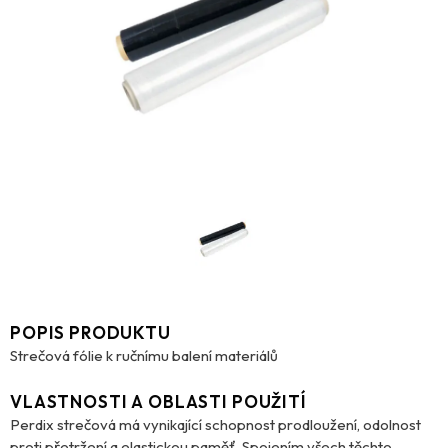
POPIS PRODUKTU
Strečová fólie k ručnímu balení materiálů
VLASTNOSTI A OBLASTI POUŽITÍ
Perdix strečová má vynikající schopnost prodloužení, odolnost
proti přetržení a elastickou paměť. Spojením všech těchto