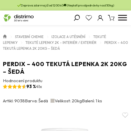
Doprava zdarma již od 1200 kč 🚚 (Neplatí pro objednávky nad 50kg)
STAVEBNÍ CHEMIE
IZOLACE A UTĚSNĚNÍ
TEKUTÉ
LEPENKY
TEKUTÉ LEPENKY 2K - INTERIÉR / EXTERIÉR
PERDIX – 400
TEKUTÁ LEPENKA 2K 20KG – ŠEDÁ
PERDIX – 400 TEKUTÁ LEPENKA 2K 20KG
– ŠEDÁ
Hodnocení produktu
93 %
41x
Artikl: 9038
Barva: Šedá
Velikost: 20kg
Balení: 1 ks