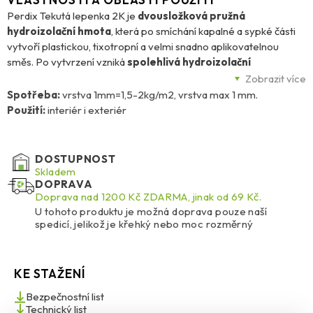
Perdix Tekutá lepenka 2K je
dvousložková pružná
hydroizolační hmota
, která po smíchání kapalné a sypké části
vytvoří plastickou, tixotropní a velmi snadno aplikovatelnou
směs. Po vytvrzení vzniká
spolehlivá hydroizolační
membrána
, která brání prosakování vody pod hydrostatickým
Zobrazit více
tlakem a zároveň nepropouští vlhkost. Hmota je dostupná v šedé
Spotřeba:
vrstva 1mm=1,5-2kg/m2, vrstva max 1 mm.
barvě a díky mikroporézní struktuře umožňuje prostup vodních
Použití:
interiér i exteriér
par, aniž by podporovala kondenzaci.
Výsledná vrstva je
vysoce pružná, pevně přilnavá
k betonu,
DOSTUPNOST
přírodnímu i umělému kameni, kovům včetně oceli, mědi či
Skladem
DOPRAVA
galvanizovaného plechu. Vyniká také
odolností proti mrazu až
Doprava nad 1200 Kč ZDARMA, jinak od 69 Kč.
do –35 °C
, rozmrazovacím solím, abrazi a má protismykové
U tohoto produktu je možná doprava pouze naší
vlastnosti. Navíc účinně
brání prostupu radonu
, což z ní dělá
spedicí, jelikož je křehký nebo moc rozměrný
ideální volbu i pro spodní stavby.
Perdix Tekutá lepenka 2K je vhodná pro
plošné hydroizolace
KE STAŽENÍ
betonů, potěrů, zdí, základů staveb, základových desek či
sklepních stěn
. Skvěle se hodí pro
koupelny, sprchové kouty,
Bezpečnostní list
balkony, terasy a garáže
, kde chrání před povrchovou vodou.
Technický list