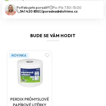
Lze ji využít také jako
ochranný protikorozní a
Potřebujete poradit?
Po–Pá: 7:30–15:00
protikarbonatační nátěr
betonových konstrukcí.
541 420 850
poradna@distrimo.cz
BUDE SE VÁM HODIT
NOVINKA
PERDIX PRŮMYSLOVÉ
PAPÍROVÉ UTĚRKY