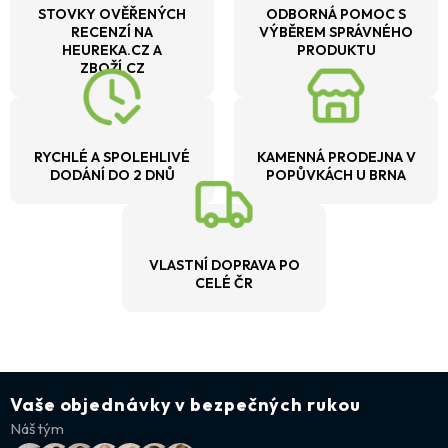
STOVKY OVĚŘENÝCH
ODBORNÁ POMOC S
RECENZÍ NA
VÝBĚREM SPRÁVNÉHO
HEUREKA.CZ A
PRODUKTU
ZBOŽÍ.CZ
RYCHLÉ A SPOLEHLIVÉ
KAMENNÁ PRODEJNA V
DODÁNÍ DO 2 DNŮ
POPŮVKÁCH U BRNA
VLASTNÍ DOPRAVA PO
CELÉ ČR
Vaše objednávky v bezpečných rukou
Náš tým