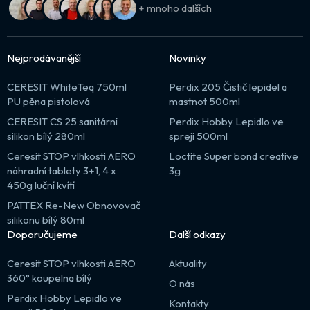
+ mnoho dalších
Nejprodávanější
Novinky
CERESIT WhiteTeq 750ml
Perdix 205 Čistič lepidel a
PU pěna pistolová
mastnot 500ml
CERESIT CS 25 sanitární
Perdix Hobby Lepidlo ve
silikon bílý 280ml
spreji 500ml
Ceresit STOP vlhkosti AERO
Loctite Super bond creative
náhradní tablety 3+1, 4 x
3g
450g luční kvítí
PATTEX Re-New Obnovovač
silikonu bílý 80ml
Doporučujeme
Další odkazy
Ceresit STOP vlhkosti AERO
Aktuality
360° koupelna bílý
O nás
Perdix Hobby Lepidlo ve
Kontakty