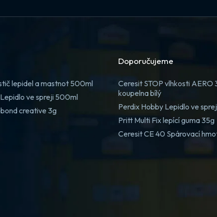
Doporučujeme
stič lepidel a mastnot 500ml
Ceresit STOP vlhkosti AERO
koupelna bílý
Lepidlo ve spreji 500ml
Perdix Hobby Lepidlo ve spre
 bond creative 3g
Pritt Multi Fix lepící guma 35g
Ceresit CE 40 Spárovací hmo