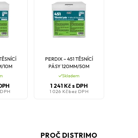
TĚSNÍCÍ
PERDIX – 451 TĚSNÍCÍ
M/10M
PÁSY 120MM/50M
em
Skladem
 DPH
1 241 Kč
s DPH
 DPH
1 026 Kč
bez DPH
PROČ DISTRIMO