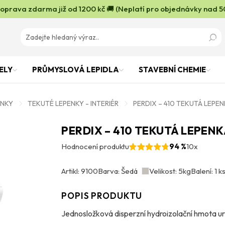
oprava zdarma již od 1200 kč 🚚 (Neplatí pro objednávky nad 5
ELY
PRŮMYSLOVÁ LEPIDLA
STAVEBNÍ CHEMIE
ENKY
TEKUTÉ LEPENKY - INTERIÉR
PERDIX – 410 TEKUTÁ LEPE
PERDIX – 410 TEKUTÁ LEPEN
Hodnocení produktu
94 %
10x
Artikl: 9100
Barva: Šedá
Velikost: 5kg
Balení: 1 k
POPIS PRODUKTU
Jednosložková disperzní hydroizolační hmota urč