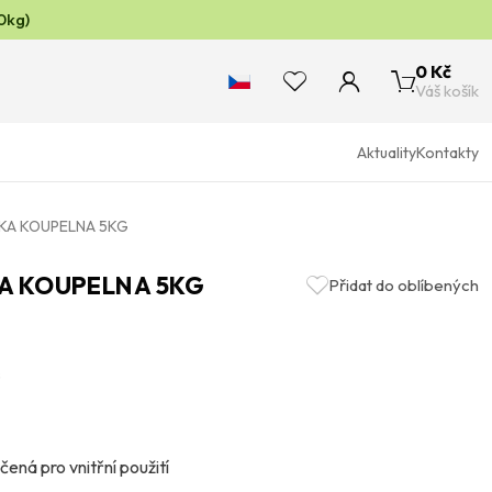
0kg)
0 Kč
Váš košík
Aktuality
Kontakty
NKA KOUPELNA 5KG
KA KOUPELNA 5KG
Přidat do oblíbených
s
ená pro vnitřní použití