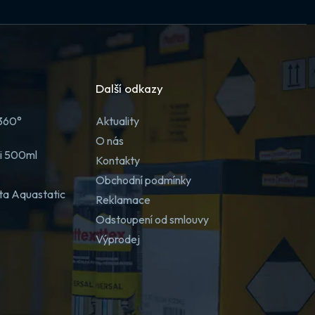
Další odkazy
 360°
Aktuality
O nás
ji 500ml
Kontakty
Obchodní podmínky
ta Aquastatic
Reklamace
Odstoupení od smlouvy
Výprodej