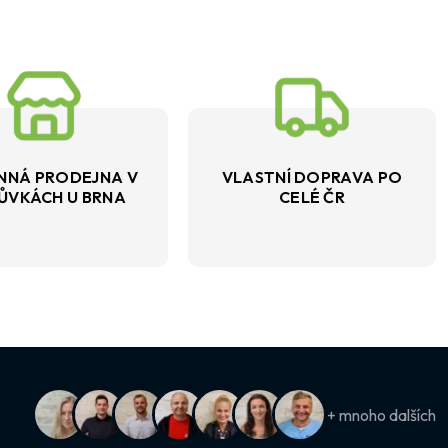
NNÁ PRODEJNA V
VLASTNÍ DOPRAVA PO
ŮVKÁCH U BRNA
CELÉ ČR
+ mnoho dalších