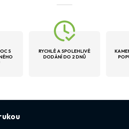
OC S
RYCHLÉ A SPOLEHLIVÉ
KAME
VNÉHO
DODÁNÍ DO 2 DNŮ
POP
U
rukou