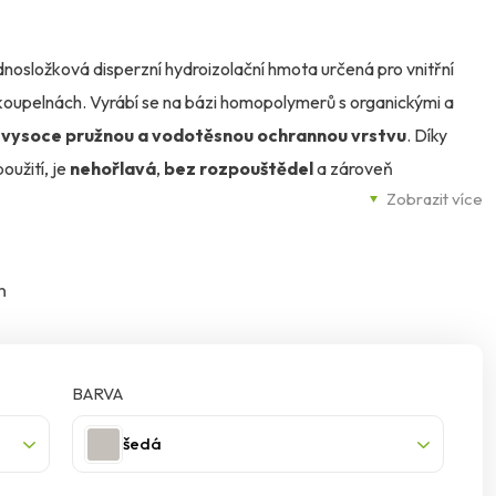
dnosložková disperzní hydroizolační hmota určená pro vnitřní
v koupelnách. Vyrábí se na bázi homopolymerů s organickými a
í
vysoce pružnou a vodotěsnou ochrannou vrstvu
. Díky
oužití, je
nehořlavá
,
bez rozpouštědel
a zároveň
Zobrazit více
ch
, který se pevně váže k savým stavebním materiálům, a
n
odkladu. Není však určena jako finální vrstva – neodolává oděru
BARVA
, suchý a čistý podklad zbavený prachu, mastnoty a
apříklad stěrky, beton, cementové a anhydritové potěry,
šedá
motnou aplikací je nutné podklad napenetrovat, u velmi savých