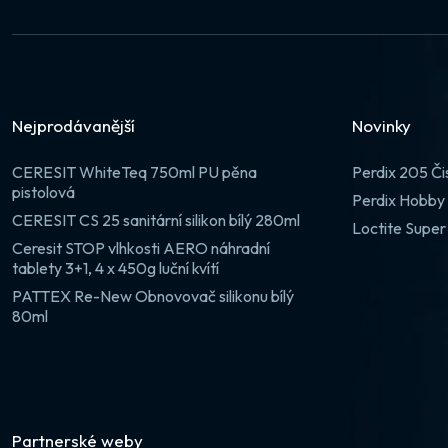
Nejprodávanější
Novinky
CERESIT WhiteTeq 750ml PU pěna
Perdix 205 Či
pistolová
Perdix Hobby 
CERESIT CS 25 sanitární silikon bílý 280ml
Loctite Super
Ceresit STOP vlhkosti AERO náhradní
tablety 3+1, 4 x 450g luční kvítí
PATTEX Re-New Obnovovač silikonu bílý
80ml
Partnerské weby