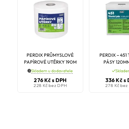
PERDIX PRŮMYSLOVÉ
PERDIX – 451 
PAPÍROVÉ UTĚRKY 190M
PÁSY 120M
Skladem u dodavatele
Sklad
276 Kč
s DPH
336 Kč
s
228 Kč
bez DPH
278 Kč
bez