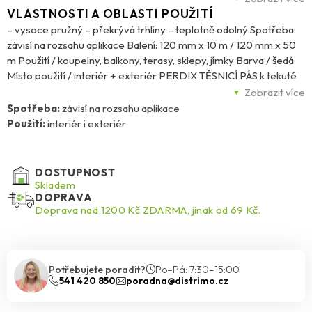
proti radonu, odolává širokému rozpětí teplot, odolává solím,
VLASTNOSTI A OBLASTI POUŽITÍ
ředěným kyselinám a zásadám.
– vysoce pružný – překrývá trhliny – teplotně odolný Spotřeba:
závisí na rozsahu aplikace Balení: 120 mm x 10 m / 120 mm x 50
m Použití / koupelny, balkony, terasy, sklepy, jímky Barva / šedá
Místo použití / interiér + exteriér PERDIX TĚSNICÍ PÁS k tekuté
lepence je trvale pružný pás na bázi polypro- pylenové tkaniny s
Zobrazit více
alkalickou ochranou, opatřenou kaučukovým nástřikem. V
Spotřeba:
závisí na rozsahu aplikace
kombinaci s tekutou hydroizolací vytváří pružné těsnění rohů.
Použití:
interiér i exteriér
PERDIX – Těsnicí pás je vysoce pružný, dokonale překrývá
trhliny, vykazuje vysoký difúzní odpor proti radonu, odolává
širokému rozpětí teplot, odolává solím, ředěným kyselinám a
DOSTUPNOST
zásadám.
Skladem
DOPRAVA
Doprava nad 1200 Kč ZDARMA, jinak od 69 Kč.
Potřebujete poradit?
Po–Pá: 7:30–15:00
541 420 850
poradna@distrimo.cz