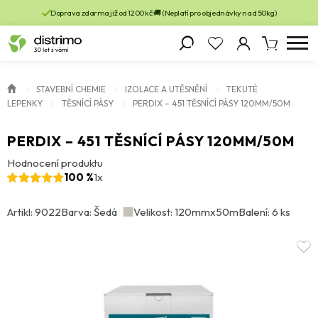
Doprava zdarma již od 1200 kč 🚚 (Neplatí pro objednávky nad 50kg)
STAVEBNÍ CHEMIE
IZOLACE A UTĚSNĚNÍ
TEKUTÉ
LEPENKY
TĚSNÍCÍ PÁSY
PERDIX – 451 TĚSNÍCÍ PÁSY 120MM/50M
PERDIX – 451 TĚSNÍCÍ PÁSY 120MM/50M
Hodnocení produktu
100 %
1x
Artikl: 9022
Barva: Šedá
Velikost: 120mmx50m
Balení: 6 ks