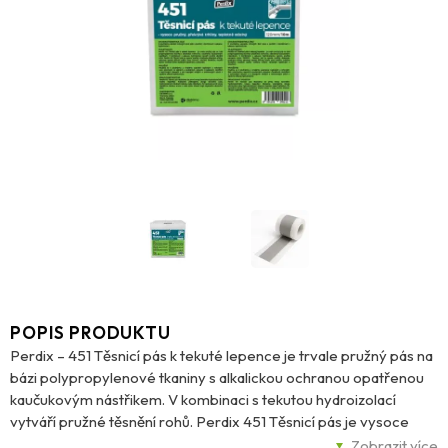
POPIS PRODUKTU
Perdix – 451 Těsnicí pás k tekuté lepence je trvale pružný pás na
bázi polypropylenové tkaniny s alkalickou ochranou opatřenou
kaučukovým nástřikem. V kombinaci s tekutou hydroizolací
vytváří pružné těsnění rohů. Perdix 451 Těsnicí pás je vysoce
pružný, dokonale překrývá trhliny, vykazuje vysoký difúzní odpor
Zobrazit více