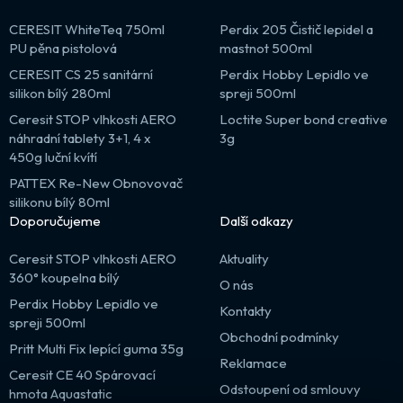
CERESIT WhiteTeq 750ml
Perdix 205 Čistič lepidel a
PU pěna pistolová
mastnot 500ml
CERESIT CS 25 sanitární
Perdix Hobby Lepidlo ve
silikon bílý 280ml
spreji 500ml
Ceresit STOP vlhkosti AERO
Loctite Super bond creative
náhradní tablety 3+1, 4 x
3g
450g luční kvítí
PATTEX Re-New Obnovovač
silikonu bílý 80ml
Doporučujeme
Další odkazy
Ceresit STOP vlhkosti AERO
Aktuality
360° koupelna bílý
O nás
Perdix Hobby Lepidlo ve
Kontakty
spreji 500ml
Obchodní podmínky
Pritt Multi Fix lepící guma 35g
Reklamace
Ceresit CE 40 Spárovací
Odstoupení od smlouvy
hmota Aquastatic