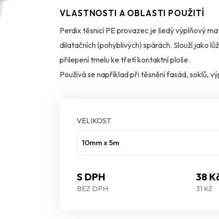
VLASTNOSTI A OBLASTI POUŽITÍ
Perdix těsnicí PE provazec je šedý výplňový ma
dilatačních (pohyblivých) spárách. Slouží jako l
přilepení tmelu ke třetí kontaktní ploše.
Používá se například při těsnění fasád, soklů, 
umožnit dilatační pohyb bez rizika trhání spoje.
odolný vůči vlhkosti a škodlivému UV záření. 
zbytečného „přetékání“.
VELIKOST
10mm x 5m
S DPH
38 K
BEZ DPH
31 Kč