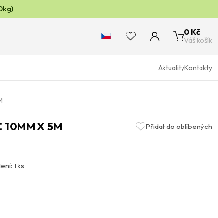
0kg)
0 Kč
Váš košík
Aktuality
Kontakty
M
C 10MM X 5M
Přidat do oblíbených
ení: 1 ks