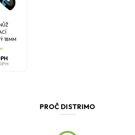
 NŮŽ
ACÍ
Ý 18MM
em
DPH
 DPH
PROČ DISTRIMO