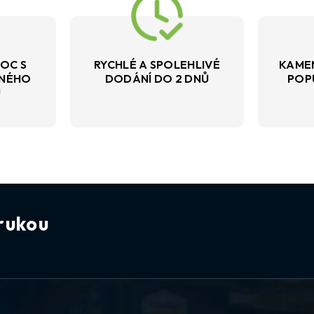
OC S
RYCHLÉ A SPOLEHLIVÉ
KAME
VNÉHO
DODÁNÍ DO 2 DNŮ
POP
U
rukou