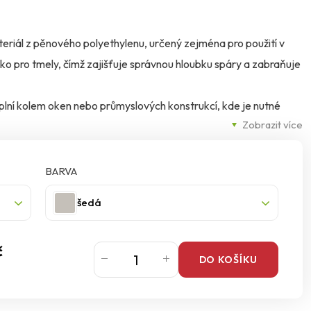
teriál z pěnového polyethylenu, určený zejména pro použití v
ůžko pro tmely, čímž zajišťuje správnou hloubku spáry a zabraňuje
výplní kolem oken nebo průmyslových konstrukcí, kde je nutné
Zobrazit více
 Výhodou je jednoduchá aplikace, trvale pružný materiál, který je
Zároveň napomáhá ekonomickému použití tmelu – bez jeho
BARVA
šedá
č
DO KOŠÍKU