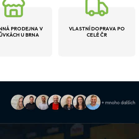
NNÁ PRODEJNA V
VLASTNÍ DOPRAVA PO
ŮVKÁCH U BRNA
CELÉ ČR
+ mnoho dalších