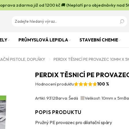
oprava zdarma již od 1200 kč 🚚 (Neplatí pro objednávky nad 5
ELY
PRŮMYSLOVÁ LEPIDLA
STAVEBNÍ CHEMIE
KAČNÍ PISTOLE, DOPLŇKY
PERDIX TĚSNICÍ PE PROVAZEC 10MM X 5
PERDIX TĚSNICÍ PE PROVAZE
Hodnocení produktu
100 %
Artikl: 9312
Barva: Šedá
Velikost: 10mm x 5m
Bal
POPIS PRODUKTU
Pružný PE provazec pro dilatační spáry