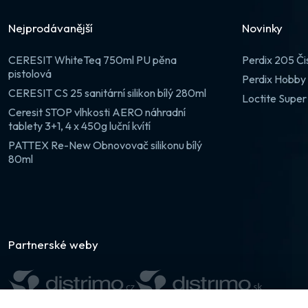
Nejprodávanější
Novinky
CERESIT WhiteTeq 750ml PU pěna
Perdix 205 Či
pistolová
Perdix Hobby 
CERESIT CS 25 sanitární silikon bílý 280ml
Loctite Super
Ceresit STOP vlhkosti AERO náhradní
tablety 3+1, 4 x 450g luční kvítí
PATTEX Re-New Obnovovač silikonu bílý
80ml
Partnerské weby