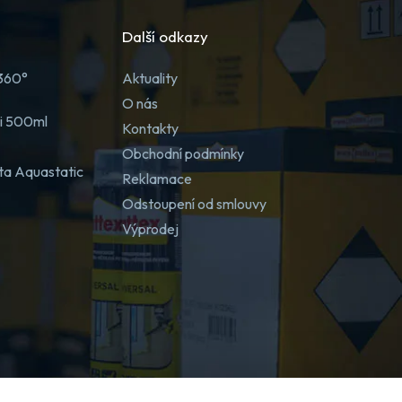
Další odkazy
 360°
Aktuality
O nás
ji 500ml
Kontakty
Obchodní podmínky
ta Aquastatic
Reklamace
Odstoupení od smlouvy
Výprodej