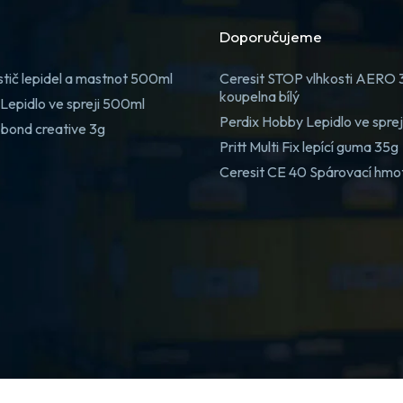
Doporučujeme
stič lepidel a mastnot 500ml
Ceresit STOP vlhkosti AERO
koupelna bílý
Lepidlo ve spreji 500ml
Perdix Hobby Lepidlo ve spre
 bond creative 3g
Pritt Multi Fix lepící guma 35g
Ceresit CE 40 Spárovací hmo