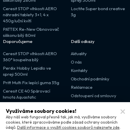
silikon bílý 280ml
spreji 500ml
Ceresit STOP vlhkosti AERO
Loctite Super bond creative
náhradní tablety 3+1, 4 x
3g
450g luční kvítí
PATTEX Re-New Obnovovač
silikonu bílý 80ml
Doporučujeme
Další odkazy
Ceresit STOP vlhkosti AERO
Aktuality
360° koupelna bílý
O nás
Perdix Hobby Lepidlo ve
Kontakty
spreji 500ml
Obchodní podmínky
Pritt Multi Fix lepící guma 35g
Reklamace
Ceresit CE 40 Spárovací
Odstoupení od smlouvy
hmota Aquastatic
Výprodej
Využíváme soubory cookies!
Partnerské weby
Aby náš web fungoval přesně tak, jak má, využíváme soubory
cookies, které zpracováváme podle zásad ochrany osobních
údajů.
Další informace o využití cookies souborů naleznete zde
.