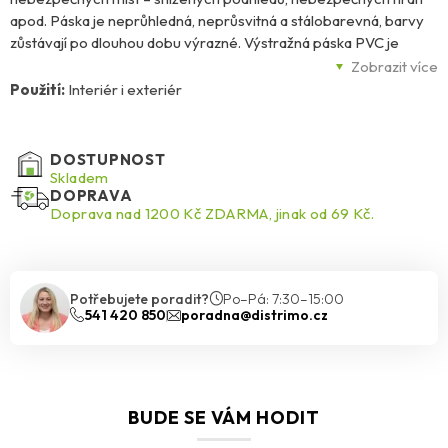
apod. Páska je neprůhledná, neprůsvitná a stálobarevná, barvy
zůstávají po dlouhou dobu výrazné. Výstražná páska PVC je
vyrobena z měkčeného PVC s vysokou průtažností, je dobře
Zobrazit více
ohebná a elastická, což pásce umožňuje kopírovat různé
Použití:
Interiér i exteriér
nerovnosti a záhyby povrchu. Velmi dobře přilne k hladkým
podkladům z rozmanitých materiálů – kovová vrata, sloupy, čistá
betonová hrazení, schody, obklady, dlažby apod. Není určena na
DOSTUPNOST
hrubé a zrnité povrchy. Použité lepidlo – akrylát na vodní bázi.
Skladem
DOPRAVA
Doprava nad 1200 Kč ZDARMA, jinak od 69 Kč.
Potřebujete poradit?
Po–Pá: 7:30–15:00
541 420 850
poradna@distrimo.cz
BUDE SE VÁM HODIT