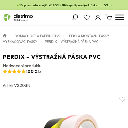
Doprava zdarma již od 1200 kč 🚚 (Neplatí pro objednávky nad 50kg)
DOMÁCNOST A PAPÍRNICTVÍ
LEPICÍ A MONTAŽNÍ PÁSKY
VYZNAČOVACÍ PÁSKY
PERDIX – VÝSTRAŽNÁ PÁSKA PVC
PERDIX – VÝSTRAŽNÁ PÁSKA PVC
Hodnocení produktu
100 %
1x
Artikl: V2203N