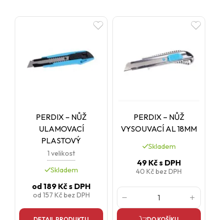
PERDIX – NŮŽ
PERDIX – NŮŽ
ULAMOVACÍ
VYSOUVACÍ AL 18MM
PLASTOVÝ
Skladem
1 velikost
49 Kč
s DPH
Skladem
40 Kč
bez DPH
od
189 Kč
s DPH
od
157 Kč
bez DPH
DETAIL PRODUKTU
DO KOŠÍKU