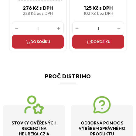
276 Kč
s DPH
125 Kč
s DPH
228 Kč
bez DPH
103 Kč
bez DPH
DO KOŠÍKU
DO KOŠÍKU
PROČ DISTRIMO
STOVKY OVĚŘENÝCH
ODBORNÁ POMOC S
RECENZÍ NA
VÝBĚREM SPRÁVNÉHO
HEUREKA.CZ A
PRODUKTU