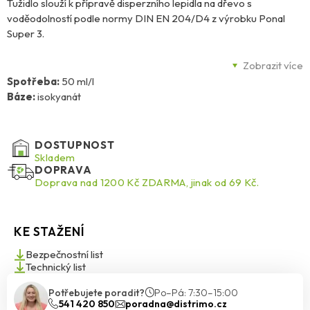
Tužidlo slouží k přípravě disperzního lepidla na dřevo s
voděodolností podle normy DIN EN 204/D4 z výrobku Ponal
Super 3.
Použití: Výsledný produkt je vhodný pro montážní a konstrukční
Zobrazit více
lepení v interiéru i exteriéru, například při lepení oken, dveří,
Spotřeba:
50 ml/l
velkoplošného lepení (např. vrstvených lisovaných desek na
Báze:
isokyanát
dřevotřísku), lepení spár (např. kuchyňských pracovních desek) a
pro všechny druhy lepení v prostorách s výraznými klimatickými
výkyvy a zvýšenou vlhkostí.
DOSTUPNOST
Skladem
DOPRAVA
Lepidlo se vyznačuje vysokou pevností spoje, odolností vůči
Doprava nad 1200 Kč ZDARMA, jinak od 69 Kč.
vysokým teplotám, po vytvrzení je průhledné, pružné a odolává
stárnutí a vodě podle DIN EN 204/D4. Po 8 hodinách od přípravy
se natvrzené lepidlo vrací zpět na úroveň odolnosti D3.
KE STAŽENÍ
Bezpečnostní list
Technický list
Potřebujete poradit?
Po–Pá: 7:30–15:00
541 420 850
poradna@distrimo.cz