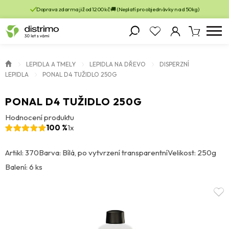
Doprava zdarma již od 1200 kč 🚚 (Neplatí pro objednávky nad 50kg)
LEPIDLA A TMELY
LEPIDLA NA DŘEVO
DISPERZNÍ
LEPIDLA
PONAL D4 TUŽIDLO 250G
PONAL D4 TUŽIDLO 250G
Hodnocení produktu
100 %
1x
Artikl: 370
Barva: Bílá, po vytvrzení transparentní
Velikost: 250g
Balení: 6 ks