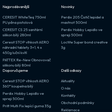
Nejprodávanější
Novinky
CERESIT WhiteTeq 750ml
Perdix 205 Čistič lepidel a
PU pěna pistolová
mastnot 500ml
CERESIT CS 25 sanitární
Perdix Hobby Lepidlo ve
silikon bílý 280ml
spreji 500ml
Ceresit STOP vlhkosti AERO
Loctite Super bond creative
náhradní tablety 3+1, 4 x
3g
450g luční kvítí
PATTEX Re-New Obnovovač
silikonu bílý 80ml
Doporučujeme
Další odkazy
Ceresit STOP vlhkosti AERO
Aktuality
360° koupelna bílý
O nás
Perdix Hobby Lepidlo ve
Kontakty
spreji 500ml
Obchodní podmínky
Pritt Multi Fix lepící guma 35g
Reklamace