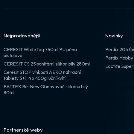
Nejprodávanější
Novinky
CERESIT WhiteTeq 750ml PU pěna
Perdix 205 Či
pistolová
Perdix Hobby 
CERESIT CS 25 sanitární silikon bílý 280ml
Loctite Super
Ceresit STOP vlhkosti AERO náhradní
tablety 3+1, 4 x 450g luční kvítí
PATTEX Re-New Obnovovač silikonu bílý
80ml
Partnerské weby