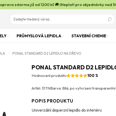
oprava zdarma již od 1200 kč 🚚 (Neplatí pro objednávky nad 5
ELY
PRŮMYSLOVÁ LEPIDLA
STAVEBNÍ CHEMIE
DLA
PONAL STANDARD D2 LEPIDLO NA DŘEVO
PONAL STANDARD D2 LEPIDL
Hodnocení produktu
100 %
Artikl: 317N
Barva: Bílá, po vytvrzení transparentní
POPIS PRODUKTU
Univerzální disperzní lepidlo do interiéru