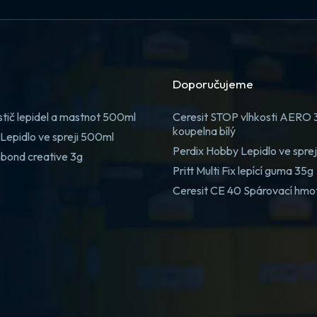
Doporučujeme
stič lepidel a mastnot 500ml
Ceresit STOP vlhkosti AERO
koupelna bílý
Lepidlo ve spreji 500ml
Perdix Hobby Lepidlo ve spre
 bond creative 3g
Pritt Multi Fix lepící guma 35g
Ceresit CE 40 Spárovací hmo