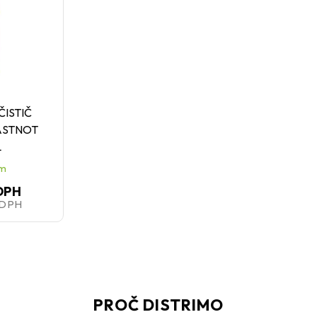
ČISTIČ
ASTNOT
L
em
DPH
 DPH
PROČ DISTRIMO