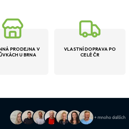
NNÁ PRODEJNA V
VLASTNÍ DOPRAVA PO
ŮVKÁCH U BRNA
CELÉ ČR
+ mnoho dalších