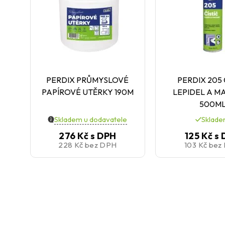
PERDIX PRŮMYSLOVÉ
PERDIX 205 
PAPÍROVÉ UTĚRKY 190M
LEPIDEL A M
500M
Skladem u dodavatele
Sklad
276 Kč
s DPH
125 Kč
s 
228 Kč
bez DPH
103 Kč
bez