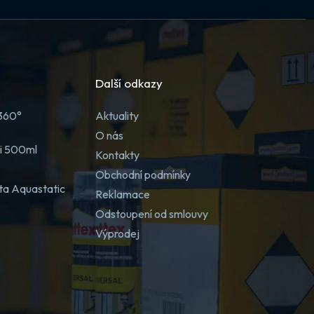
Další odkazy
 360°
Aktuality
O nás
ji 500ml
Kontakty
Obchodní podmínky
ta Aquastatic
Reklamace
Odstoupení od smlouvy
Výprodej