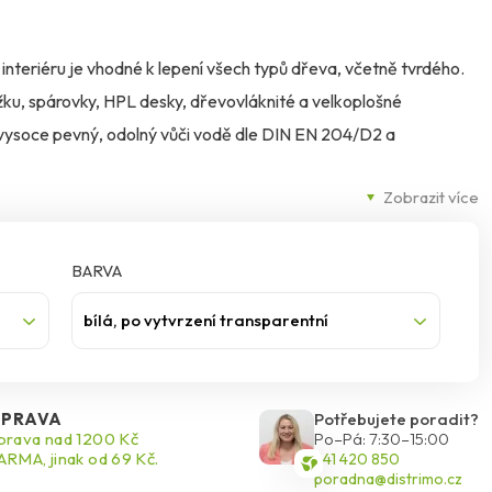
v interiéru je vhodné k lepení všech typů dřeva, včetně tvrdého.
žku, spárovky, HPL desky, dřevovláknité a velkoplošné
, vysoce pevný, odolný vůči vodě dle DIN EN 204/D2 a
Zobrazit více
BARVA
bílá, po vytvrzení transparentní
PRAVA
Potřebujete poradit?
rava nad 1200 Kč
Po–Pá: 7:30–15:00
RMA, jinak od 69 Kč.
541 420 850
poradna@distrimo.cz