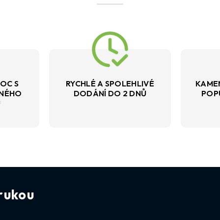
OC S
RYCHLÉ A SPOLEHLIVÉ
KAME
VNÉHO
DODÁNÍ DO 2 DNŮ
POP
U
rukou