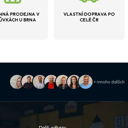
NNÁ PRODEJNA V
VLASTNÍ DOPRAVA PO
ŮVKÁCH U BRNA
CELÉ ČR
+ mnoho dalších
Další odkazy