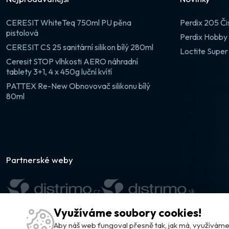
CERESIT WhiteTeq 750ml PU pěna
Perdix 205 Či
pistolová
Perdix Hobby 
CERESIT CS 25 sanitární silikon bílý 280ml
Loctite Super
Ceresit STOP vlhkosti AERO náhradní
tablety 3+1, 4 x 450g luční kvítí
PATTEX Re-New Obnovovač silikonu bílý
80ml
Partnerské weby
Využíváme soubory cookies!
Aby náš web fungoval přesně tak, jak má, využívá