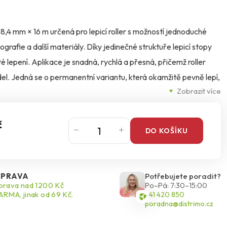
h 8,4 mm × 16 m určená pro lepicí roller s možností jednoduché
ografie a další materiály. Díky jedinečné struktuře lepicí stopy
isté lepení. Aplikace je snadná, rychlá a přesná, přičemž roller
. Jedná se o permanentní variantu, která okamžitě pevně lepí,
Zobrazit více
cí sílu. Po spotřebování pásky lze jednoduše vložit novou náplň,
dodenní použití doma, ve škole i v kanceláři.
č
DO KOŠÍKU
PRAVA
Potřebujete poradit?
rava nad 1200 Kč
Po–Pá: 7:30–15:00
RMA, jinak od 69 Kč.
541 420 850
poradna@distrimo.cz