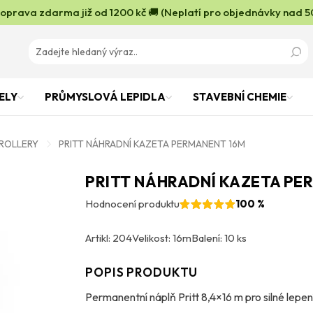
oprava zdarma již od 1200 kč 🚚 (Neplatí pro objednávky nad 5
ELY
PRŮMYSLOVÁ LEPIDLA
STAVEBNÍ CHEMIE
 ROLLERY
PRITT NÁHRADNÍ KAZETA PERMANENT 16M
PRITT NÁHRADNÍ KAZETA PE
Hodnocení produktu
100 %
Artikl: 204
Velikost: 16m
Balení: 10 ks
POPIS PRODUKTU
Permanentní náplň Pritt 8,4×16 m pro silné lepen