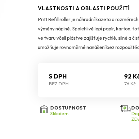
VLASTNOSTI A OBLASTI POUŽITÍ
Pritt Refill roller je náhradní kazeta o rozměrec
výměny náplně. Spolehlivě lepí papír, karton, fot
ve tvaru včelí plástve zajišťuje rychlé, silné a č
umožňuje rovnoměrné nanášení bez rozpouštědel
neroztéká se a poskytuje vysokou výslednou lepi
což dělá z rolleru praktického pomocníka pro kaž
S DPH
92 K
BEZ DPH
76 Kč
DOSTUPNOST
DO
Skladem
Dop
ZDA