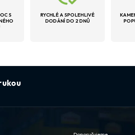
OC S
RYCHLÉ A SPOLEHLIVÉ
KAME
VNÉHO
DODÁNÍ DO 2 DNŮ
POP
U
rukou
Doporučujeme