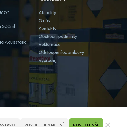
 360°
Aktuality
O nás
ji 500ml
Kontakty
Obchodní podmínky
ta Aquastatic
Reklamace
Odstoupení od smlouvy
Výprodej
ASTAVIT
POVOLIT JEN NUTNÉ
POVOLIT VŠE