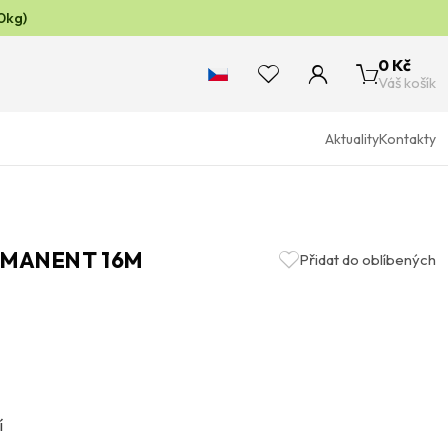
0kg)
0 Kč
Váš košík
Aktuality
Kontakty
RMANENT 16M
Přidat do oblíbených
í