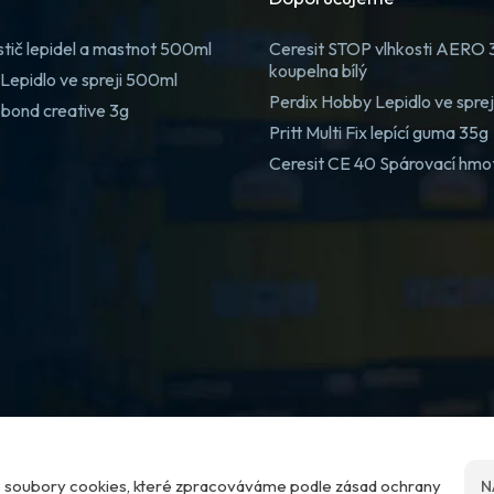
stič lepidel a mastnot 500ml
Ceresit STOP vlhkosti AERO
koupelna bílý
Lepidlo ve spreji 500ml
Perdix Hobby Lepidlo ve spre
 bond creative 3g
Pritt Multi Fix lepící guma 35g
Ceresit CE 40 Spárovací hmo
me soubory cookies, které zpracováváme podle zásad ochrany
N