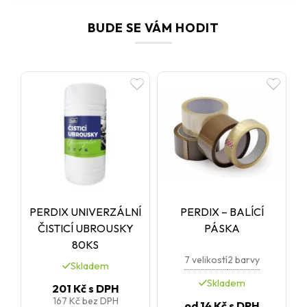
BUDE SE VÁM HODIT
PERDIX UNIVERZÁLNÍ
PERDIX – BALÍCÍ
ČISTICÍ UBROUSKY
PÁSKA
80KS
7 velikostí
2 barvy
Skladem
Skladem
201 Kč
s DPH
167 Kč
bez DPH
od
14 Kč
s DPH