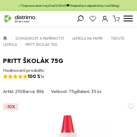
Doprava zdarma již od 1200 kč 🚚 (Neplatí pro objednávky nad 50kg)
DOMÁCNOST A PAPÍRNICTVÍ
LEPIDLA NA PAPÍR
TEKUTÁ
LEPIDLA
PRITT ŠKOLÁK 75G
PRITT ŠKOLÁK 75G
Hodnocení produktu
100 %
1x
Artikl: 210
Barva: Bílá
Velikost: 75g
Balení: 35 ks
-10%