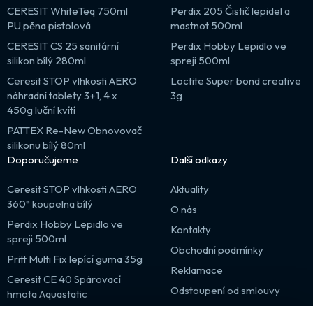
CERESIT WhiteTeq 750ml
Perdix 205 Čistič lepidel a
PU pěna pistolová
mastnot 500ml
CERESIT CS 25 sanitární
Perdix Hobby Lepidlo ve
silikon bílý 280ml
spreji 500ml
Ceresit STOP vlhkosti AERO
Loctite Super bond creative
náhradní tablety 3+1, 4 x
3g
450g luční kvítí
PATTEX Re-New Obnovovač
silikonu bílý 80ml
Doporučujeme
Další odkazy
Ceresit STOP vlhkosti AERO
Aktuality
360° koupelna bílý
O nás
Perdix Hobby Lepidlo ve
Kontakty
spreji 500ml
Obchodní podmínky
Pritt Multi Fix lepící guma 35g
Reklamace
Ceresit CE 40 Spárovací
Odstoupení od smlouvy
hmota Aquastatic
Výprodej