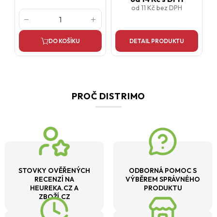
od
11 Kč
bez DPH
DO KOŠÍKU
DETAIL PRODUKTU
PROČ DISTRIMO
STOVKY OVĚŘENÝCH
ODBORNÁ POMOC S
RECENZÍ NA
VÝBĚREM SPRÁVNÉHO
HEUREKA.CZ A
PRODUKTU
ZBOŽÍ.CZ