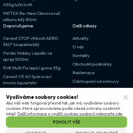
450g luční kvítí
PATTEX Re-New Obnovovač
silikonu bílý 80ml
Doporučujeme
Další odkazy
Ceresit STOP vlhkosti AERO
Aktuality
360° koupelna bílý
O nás
Perdix Hobby Lepidlo ve
Kontakty
spreji 500ml
Obchodní podmínky
Pritt Multi Fix lepící guma 35g
Reklamace
Ceresit CE 40 Spárovací
Odstoupení od smlouvy
hmota Aquastatic
Výprodej
Využíváme soubory cookies!
Partnerské weby
Aby náš web fungoval přesně tak, jak má, využíváme soubory
cookies, které zpracováváme podle zásad ochrany osobních
údajů.
Další informace o využití cookies souborů naleznete zde
.
POVOLIT VŠE