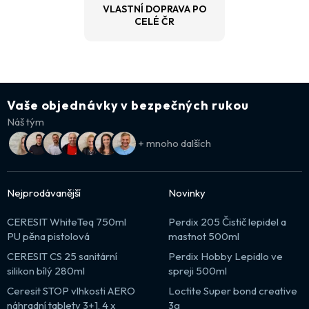
VLASTNÍ DOPRAVA PO
CELÉ ČR
Vaše objednávky v bezpečných rukou
Náš tým
+ mnoho dalších
Nejprodávanější
Novinky
CERESIT WhiteTeq 750ml
Perdix 205 Čistič lepidel a
PU pěna pistolová
mastnot 500ml
CERESIT CS 25 sanitární
Perdix Hobby Lepidlo ve
silikon bílý 280ml
spreji 500ml
Ceresit STOP vlhkosti AERO
Loctite Super bond creative
náhradní tablety 3+1, 4 x
3g