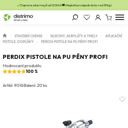
Doprava zdarma již od 1200 kč 🚚 (Neplatí pro objednávky nad 50kg)
STAVEBNÍ CHEMIE
SILIKONY, AKRYLÁTY A TMELY
APLIKAČNÍ
PISTOLE, DOPLŇKY
PERDIX PISTOLE NA PU PĚNY PROFI
PERDIX PISTOLE NA PU PĚNY PROFI
Hodnocení produktu
100 %
Artikl: 9016
Balení: 20 ks