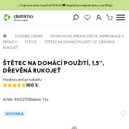
Doprava zdarma již od 1200 kč 🚚 (Neplatí pro objednávky nad 50kg)
STAVEBNÍ CHEMIE
POVRCHOVÁ ÚPRAVA DŘEVA, IMPREGNACE A
PŘÍSADY
ŠTĚTCE
ŠTĚTEC NA DOMÁCÍ POUŽITÍ, 1,5″, DŘEVĚNÁ
RUKOJEŤ
ŠTĚTEC NA DOMÁCÍ POUŽITÍ, 1,5″,
DŘEVĚNÁ RUKOJEŤ
Hodnocení produktu
100 %
Artikl: 960215
Balení: 1 ks
NOVINKA