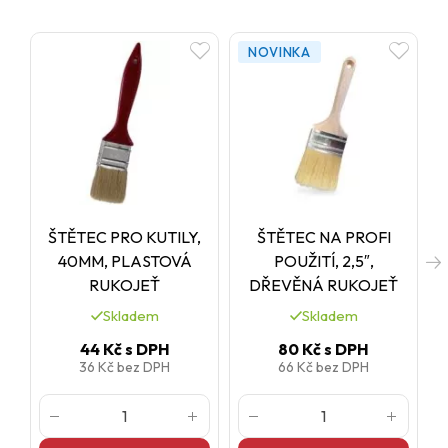
NOVINKA
ŠTĚTEC PRO KUTILY,
ŠTĚTEC NA PROFI
40MM, PLASTOVÁ
POUŽITÍ, 2,5″,
RUKOJEŤ
DŘEVĚNÁ RUKOJEŤ
Skladem
Skladem
44 Kč
s DPH
80 Kč
s DPH
36 Kč
bez DPH
66 Kč
bez DPH