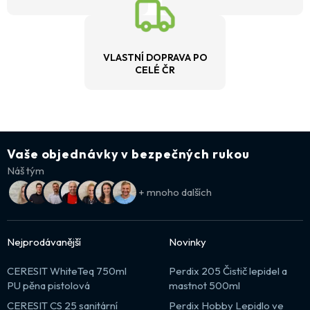
VLASTNÍ DOPRAVA PO
CELÉ ČR
Vaše objednávky v bezpečných rukou
Náš tým
+ mnoho dalších
Nejprodávanější
Novinky
CERESIT WhiteTeq 750ml
Perdix 205 Čistič lepidel a
PU pěna pistolová
mastnot 500ml
CERESIT CS 25 sanitární
Perdix Hobby Lepidlo ve