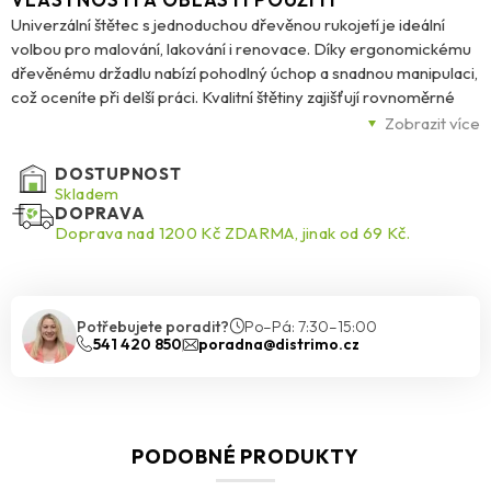
Univerzální štětec s jednoduchou dřevěnou rukojetí je ideální
volbou pro malování, lakování i renovace. Díky ergonomickému
dřevěnému držadlu nabízí pohodlný úchop a snadnou manipulaci,
což oceníte při delší práci. Kvalitní štětiny zajišťují rovnoměrné
nanášení barvy nebo laku na různé povrchy – ideální pro dřevo,
Zobrazit více
kov i plast. Tento štětec je skvělým pomocníkem při úpravách
interiérů, natírání plotů, nábytku nebo zahradních projektů. Je
DOSTUPNOST
vhodný jak pro začátečníky, tak pro zkušené řemeslníky, kteří
Skladem
DOPRAVA
hledají spolehlivý nástroj pro precizní a rovnoměrné natírání.
Doprava nad 1200 Kč ZDARMA, jinak od 69 Kč.
Potřebujete poradit?
Po–Pá: 7:30–15:00
541 420 850
poradna@distrimo.cz
PODOBNÉ PRODUKTY