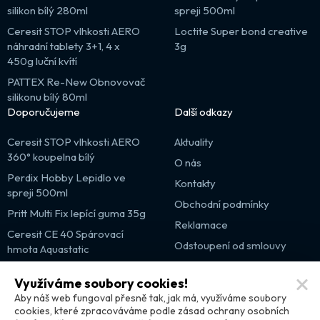
silikon bílý 280ml
spreji 500ml
Ceresit STOP vlhkosti AERO
Loctite Super bond creative
náhradní tablety 3+1, 4 x
3g
450g luční kvítí
PATTEX Re-New Obnovovač
silikonu bílý 80ml
Doporučujeme
Další odkazy
Ceresit STOP vlhkosti AERO
Aktuality
360° koupelna bílý
O nás
Perdix Hobby Lepidlo ve
Kontakty
spreji 500ml
Obchodní podmínky
Pritt Multi Fix lepící guma 35g
Reklamace
Ceresit CE 40 Spárovací
Odstoupení od smlouvy
hmota Aquastatic
Výprodej
Využíváme soubory cookies!
Partnerské weby
Aby náš web fungoval přesně tak, jak má, využíváme soubory
cookies, které zpracováváme podle zásad ochrany osobních