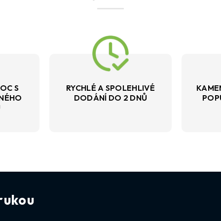
OC S
RYCHLÉ A SPOLEHLIVÉ
KAME
VNÉHO
DODÁNÍ DO 2 DNŮ
POP
U
rukou