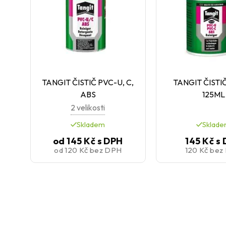
TANGIT ČISTIČ PVC-U, C,
TANGIT ČISTI
ABS
125ML
2 velikosti
Skladem
Sklad
od
145 Kč
s DPH
145 Kč
s
od
120 Kč
bez DPH
120 Kč
bez