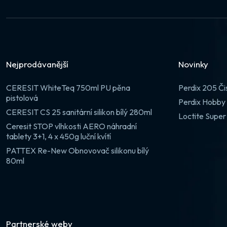
Nejprodávanější
Novinky
CERESIT WhiteTeq 750ml PU pěna
Perdix 205 Či
pistolová
Perdix Hobby 
CERESIT CS 25 sanitární silikon bílý 280ml
Loctite Super
Ceresit STOP vlhkosti AERO náhradní
tablety 3+1, 4 x 450g luční kvítí
PATTEX Re-New Obnovovač silikonu bílý
80ml
Partnerské weby