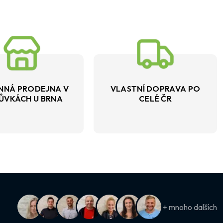
NNÁ PRODEJNA V
VLASTNÍ DOPRAVA PO
ŮVKÁCH U BRNA
CELÉ ČR
+ mnoho dalších