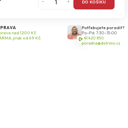
DO KOŠÍKU
PRAVA
Potřebujete poradit?
rava nad 1200 Kč
Po–Pá: 7:30–15:00
RMA, jinak od 69 Kč.
541 420 850
poradna@distrimo.cz