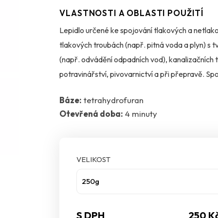
VLASTNOSTI A OBLASTI POUŽITÍ
Lepidlo určené ke spojování tlakových a netlak
tlakových troubách (např. pitná voda a plyn) s
(např. odvádění odpadních vod), kanalizačních 
potravinářství, pivovarnictví a při přepravě. S
anorganickým kyselinám, závisí na době nastaven
Báze:
tetrahydrofuran
teplotám v rozsahu odpovídajícím materiálům 
Otevřená doba:
4 minuty
VELIKOST
250g
S DPH
250 K