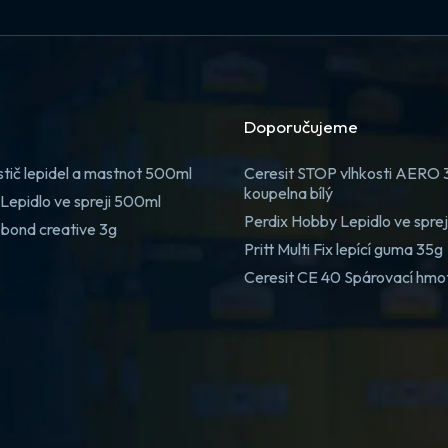
Doporučujeme
stič lepidel a mastnot 500ml
Ceresit STOP vlhkosti AERO
koupelna bílý
Lepidlo ve spreji 500ml
Perdix Hobby Lepidlo ve spre
 bond creative 3g
Pritt Multi Fix lepící guma 35g
Ceresit CE 40 Spárovací hmo