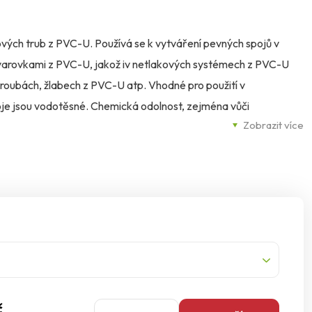
ových trub z PVC-U. Používá se k vytváření pevných spojů v
 tvarovkami z PVC-U, jakož iv netlakových systémech z PVC-U
troubách, žlabech z PVC-U atp. Vhodné pro použití v
poje jsou vodotěsné. Chemická odolnost, zejména vůči
Zobrazit více
í, teplotě, druhu a koncentraci kyseliny. Lepidlo odolává
PVC-U při vyplňování mezer.
č