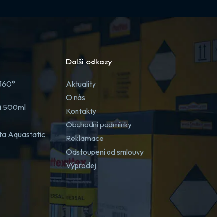
Další odkazy
 360°
Aktuality
O nás
ji 500ml
Kontakty
Obchodní podmínky
ta Aquastatic
Reklamace
Odstoupení od smlouvy
Výprodej