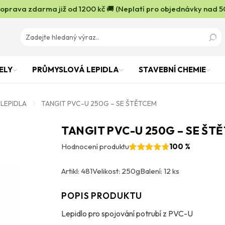
oprava zdarma již od 1200 kč 🚚 (Neplatí pro objednávky nad 5
ELY
PRŮMYSLOVÁ LEPIDLA
STAVEBNÍ CHEMIE
LEPIDLA
TANGIT PVC-U 250G – SE ŠTĚTCEM
TANGIT PVC-U 250G – SE ŠT
Hodnocení produktu
100 %
Artikl: 481
Velikost: 250g
Balení: 12 ks
POPIS PRODUKTU
Lepidlo pro spojování potrubí z PVC-U