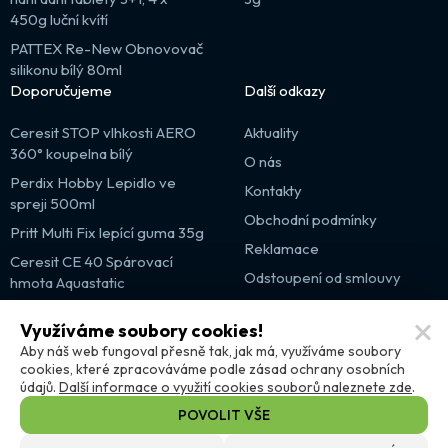
450g luční kvítí
PATTEX Re-New Obnovovač
silikonu bílý 80ml
Doporučujeme
Další odkazy
Ceresit STOP vlhkosti AERO
Aktuality
360° koupelna bílý
O nás
Perdix Hobby Lepidlo ve
Kontakty
spreji 500ml
Obchodní podmínky
Pritt Multi Fix lepící guma 35g
Reklamace
Ceresit CE 40 Spárovací
Odstoupení od smlouvy
hmota Aquastatic
Výprodej
Využíváme soubory cookies!
Partnerské weby
Aby náš web fungoval přesně tak, jak má, využíváme soubory
cookies, které zpracováváme podle zásad ochrany osobních
údajů.
Další informace o využití cookies souborů naleznete zde
.
POVOLIT VŠE