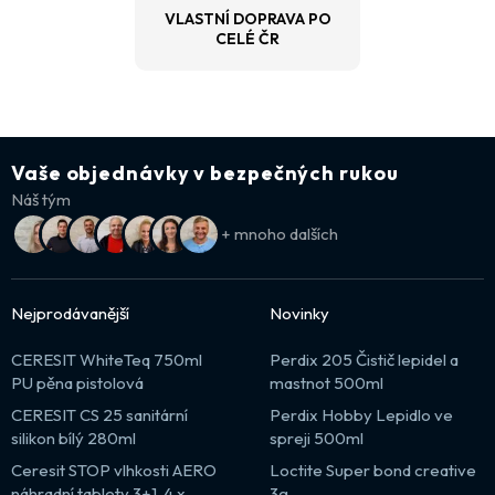
VLASTNÍ DOPRAVA PO
CELÉ ČR
Vaše objednávky v bezpečných rukou
Náš tým
+ mnoho dalších
Nejprodávanější
Novinky
CERESIT WhiteTeq 750ml
Perdix 205 Čistič lepidel a
PU pěna pistolová
mastnot 500ml
CERESIT CS 25 sanitární
Perdix Hobby Lepidlo ve
silikon bílý 280ml
spreji 500ml
Ceresit STOP vlhkosti AERO
Loctite Super bond creative
náhradní tablety 3+1, 4 x
3g