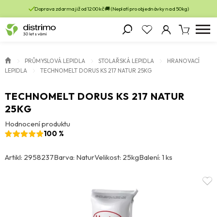
Doprava zdarma již od 1200 kč 🚚 (Neplatí pro objednávky nad 50kg)
PRŮMYSLOVÁ LEPIDLA
STOLAŘSKÁ LEPIDLA
HRANOVACÍ
LEPIDLA
TECHNOMELT DORUS KS 217 NATUR 25KG
TECHNOMELT DORUS KS 217 NATUR
25KG
Hodnocení produktu
100 %
Artikl: 2958237
Barva: Natur
Velikost: 25kg
Balení: 1 ks