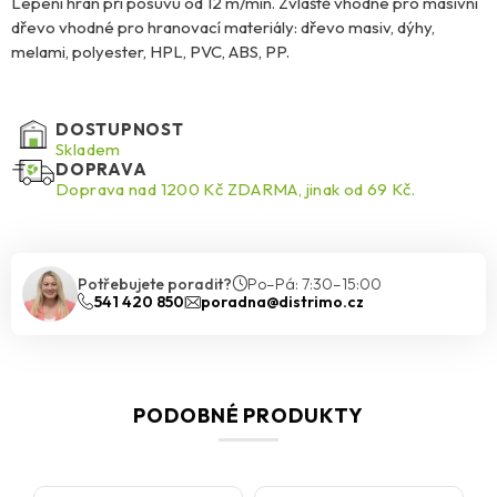
Lepení hran při posuvu od 12 m/min. Zvláště vhodné pro masivní
dřevo vhodné pro hranovací materiály: dřevo masiv, dýhy,
melami, polyester, HPL, PVC, ABS, PP.
DOSTUPNOST
Skladem
DOPRAVA
Doprava nad 1200 Kč ZDARMA, jinak od 69 Kč.
Potřebujete poradit?
Po–Pá: 7:30–15:00
541 420 850
poradna@distrimo.cz
PODOBNÉ PRODUKTY