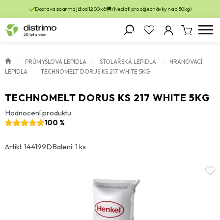
Doprava zdarma již od 1200 kč 🚚 (Neplatí pro objednávky nad 50kg)
PRŮMYSLOVÁ LEPIDLA
STOLAŘSKÁ LEPIDLA
HRANOVACÍ
LEPIDLA
TECHNOMELT DORUS KS 217 WHITE 5KG
TECHNOMELT DORUS KS 217 WHITE 5KG
Hodnocení produktu
100 %
Artikl: 144199D
Balení: 1 ks