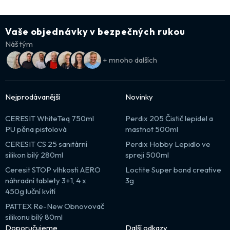
Vaše objednávky v bezpečných rukou
Náš tým
+ mnoho dalších
Nejprodávanější
Novinky
CERESIT WhiteTeq 750ml
Perdix 205 Čistič lepidel a
PU pěna pistolová
mastnot 500ml
CERESIT CS 25 sanitární
Perdix Hobby Lepidlo ve
silikon bílý 280ml
spreji 500ml
Ceresit STOP vlhkosti AERO
Loctite Super bond creative
náhradní tablety 3+1, 4 x
3g
450g luční kvítí
PATTEX Re-New Obnovovač
silikonu bílý 80ml
Doporučujeme
Další odkazy