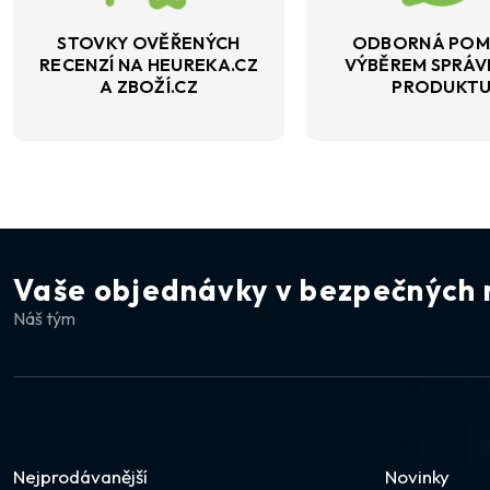
STOVKY OVĚŘENÝCH
ODBORNÁ POM
RECENZÍ NA HEUREKA.CZ
VÝBĚREM SPRÁ
A ZBOŽÍ.CZ
PRODUKT
Vaše objednávky v bezpečných 
Náš tým
Nejprodávanější
Novinky