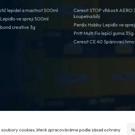
stič lepidel a mastnot 500ml
Ceresit STOP vlhkosti AERO
koupelna bílý
Lepidlo ve spreji 500ml
Perdix Hobby Lepidlo ve spre
 bond creative 3g
Pritt Multi Fix lepící guma 35g
Ceresit CE 40 Spárovací hmo
me soubory cookies, které zpracováváme podle zásad ochrany
N