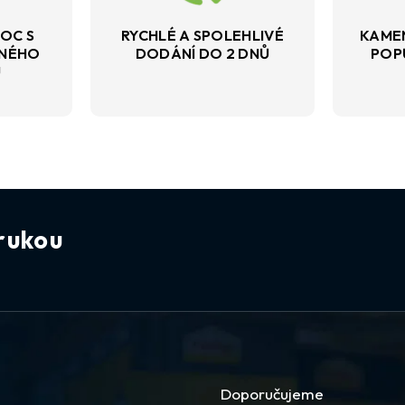
OC S
RYCHLÉ A SPOLEHLIVÉ
KAME
VNÉHO
DODÁNÍ DO 2 DNŮ
POP
U
rukou
Doporučujeme