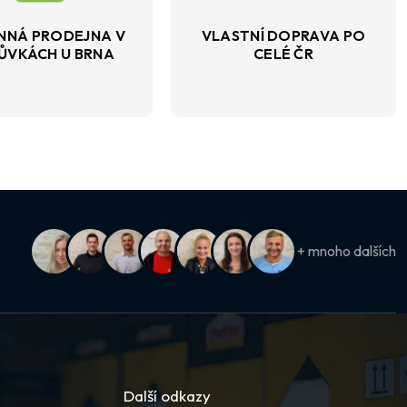
NNÁ PRODEJNA V
VLASTNÍ DOPRAVA PO
ŮVKÁCH U BRNA
CELÉ ČR
+ mnoho dalších
Další odkazy