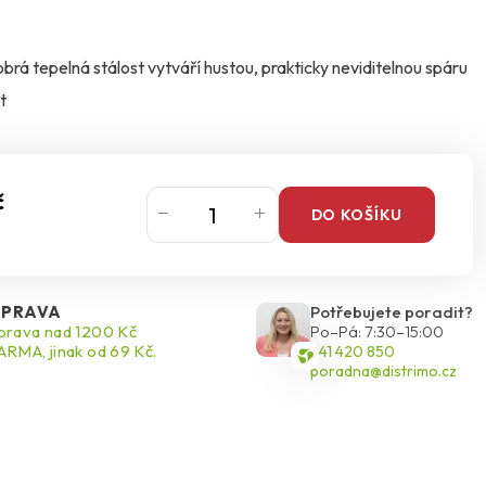
brá tepelná stálost vytváří hustou, prakticky neviditelnou spáru
t
č
DO KOŠÍKU
PRAVA
Potřebujete poradit?
rava nad 1200 Kč
Po–Pá: 7:30–15:00
RMA, jinak od 69 Kč.
541 420 850
poradna@distrimo.cz