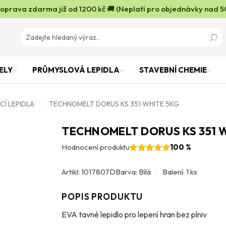
oprava zdarma již od 1200 kč 🚚 (Neplatí pro objednávky nad 5
ELY
PRŮMYSLOVÁ LEPIDLA
STAVEBNÍ CHEMIE
Í LEPIDLA
TECHNOMELT DORUS KS 351 WHITE 5KG
TECHNOMELT DORUS KS 351 
Hodnocení produktu
100 %
Artikl: 1017807D
Barva: Bílá
Balení: 1 ks
POPIS PRODUKTU
EVA tavné lepidlo pro lepení hran bez plniv