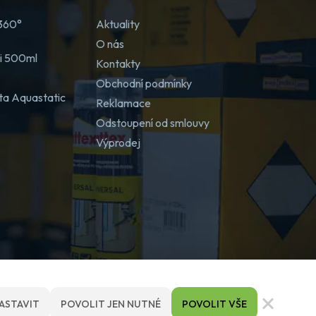
 360°
Aktuality
O nás
ji 500ml
Kontakty
Obchodní podmínky
ta Aquastatic
Reklamace
Odstoupení od smlouvy
Výprodej
ASTAVIT
POVOLIT JEN NUTNÉ
POVOLIT VŠE