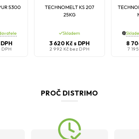
UR 5300
TECHNOMELT KS 207
TECHNOM
25KG
davatele
Skladem
Sklad
 DPH
3 620 Kč
s DPH
8 70
z DPH
2 992 Kč
bez DPH
7 19
PROČ DISTRIMO