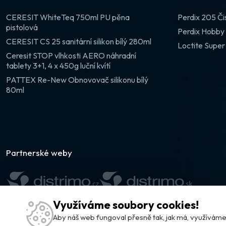
CERESIT WhiteTeq 750ml PU pěna
Perdix 205 Či
pistolová
Perdix Hobby 
CERESIT CS 25 sanitární silikon bílý 280ml
Loctite Super
Ceresit STOP vlhkosti AERO náhradní
tablety 3+1, 4 x 450g luční kvítí
PATTEX Re-New Obnovovač silikonu bílý
80ml
Partnerské weby
Využíváme soubory cookies!
Aby náš web fungoval přesně tak, jak má, využívá