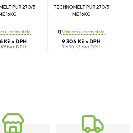
ELT PUR 270/5
TECHNOMELT PUR 270/5
T
ME 16KG
ME 16KG
em u dodavatele
Skladem u dodavatele
6 Kč
s DPH
9 304 Kč
s DPH
5 Kč
bez DPH
7 690 Kč
bez DPH