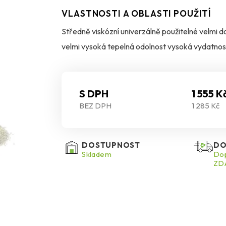
VLASTNOSTI A OBLASTI POUŽITÍ
Středně viskózní univerzálně použitelné velmi do
velmi vysoká tepelná odolnost vysoká vydatnos
S DPH
1 555 K
BEZ DPH
1 285 Kč
DOSTUPNOST
DO
Skladem
Dop
ZDA