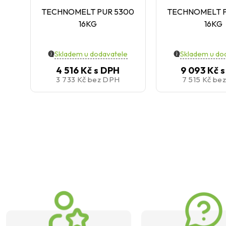
TECHNOMELT PUR 5300
TECHNOMELT P
16KG
16KG
Skladem u dodavatele
Skladem u do
4 516 Kč
s DPH
9 093 Kč
s
3 733 Kč
bez DPH
7 515 Kč
be