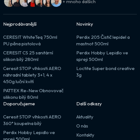
+ mnoho dalších
Nejprodávanější
Novinky
CERESIT WhiteTeq 750ml
Perdix 205 Čistič lepidel a
PU pěna pistolová
mastnot 500ml
CERESIT CS 25 sanitární
Perdix Hobby Lepidlo ve
silikon bílý 280ml
spreji 500ml
Ceresit STOP vlhkosti AERO
Loctite Super bond creative
náhradní tablety 3+1, 4 x
3g
450g luční kvítí
PATTEX Re-New Obnovovač
silikonu bílý 80ml
Doporučujeme
Další odkazy
Ceresit STOP vlhkosti AERO
Aktuality
360° koupelna bílý
O nás
Perdix Hobby Lepidlo ve
Kontakty
spreji 500ml