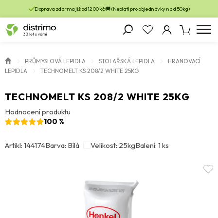
Doprava zdarma již od 1200 kč 🚚 (Neplatí pro objednávky nad 50kg)
PRŮMYSLOVÁ LEPIDLA
STOLAŘSKÁ LEPIDLA
HRANOVACÍ
LEPIDLA
TECHNOMELT KS 208/2 WHITE 25KG
TECHNOMELT KS 208/2 WHITE 25KG
Hodnocení produktu
100 %
Artikl: 144174
Barva: Bílá
Velikost: 25kg
Balení: 1 ks