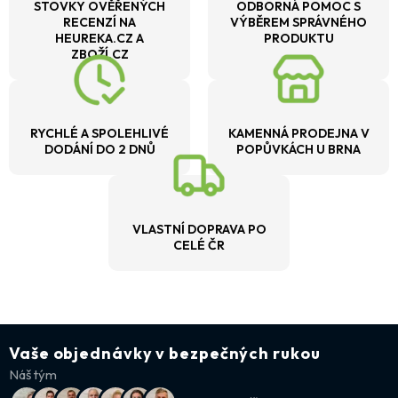
STOVKY OVĚŘENÝCH
ODBORNÁ POMOC S
RECENZÍ NA
VÝBĚREM SPRÁVNÉHO
HEUREKA.CZ A
PRODUKTU
ZBOŽÍ.CZ
RYCHLÉ A SPOLEHLIVÉ
KAMENNÁ PRODEJNA V
DODÁNÍ DO 2 DNŮ
POPŮVKÁCH U BRNA
VLASTNÍ DOPRAVA PO
CELÉ ČR
Vaše objednávky v bezpečných rukou
Náš tým