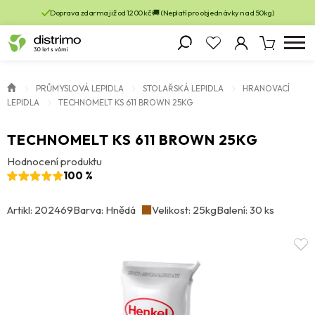
Doprava zdarma již od 1200 kč 🚚 (Neplatí pro objednávky nad 50kg)
PRŮMYSLOVÁ LEPIDLA
STOLAŘSKÁ LEPIDLA
HRANOVACÍ
LEPIDLA
TECHNOMELT KS 611 BROWN 25KG
TECHNOMELT KS 611 BROWN 25KG
Hodnocení produktu
100 %
Artikl: 202469
Barva: Hnědá
Velikost: 25kg
Balení: 30 ks