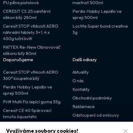
PU pěna pistolová
mastnot 500ml
CERESIT CS 25 sanitární
Perdix Hobby Lepidlo ve
silikon bílý 280ml
spreji 500ml
Ceresit STOP vlhkosti AERO
Loctite Super bond creative
náhradní tablety 3+1, 4 x
3g
450g luční kvítí
PATTEX Re-New Obnovovač
silikonu bílý 80ml
Doporučujeme
Další odkazy
Ceresit STOP vlhkosti AERO
Aktuality
360° koupelna bílý
O nás
Perdix Hobby Lepidlo ve
Kontakty
spreji 500ml
Obchodní podmínky
Pritt Multi Fix lepící guma 35g
Reklamace
Ceresit CE 40 Spárovací
Odstoupení od smlouvy
hmota Aquastatic
Výprodej
Využíváme soubory cookies!