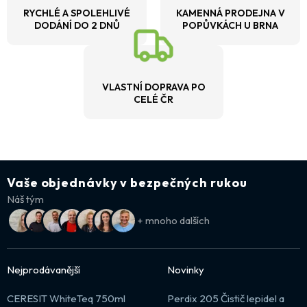
RYCHLÉ A SPOLEHLIVÉ
KAMENNÁ PRODEJNA V
DODÁNÍ DO 2 DNŮ
POPŮVKÁCH U BRNA
VLASTNÍ DOPRAVA PO
CELÉ ČR
Vaše objednávky v bezpečných rukou
Náš tým
+ mnoho dalších
Nejprodávanější
Novinky
CERESIT WhiteTeq 750ml
Perdix 205 Čistič lepidel a