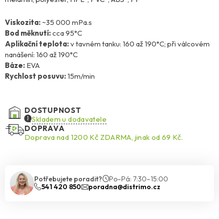
Viskozita:
~35 000 mPa.s
Bod měknutí:
cca 95°C
Aplikační teplota:
v tavném tanku: 160 až 190°C; při válcovém
nanášení: 160 až 190°C
Báze:
EVA
Rychlost posuvu:
15m/min
DOSTUPNOST
Skladem u dodavatele
DOPRAVA
Doprava nad 1200 Kč ZDARMA, jinak od 69 Kč.
Potřebujete poradit?
Po–Pá: 7:30–15:00
541 420 850
poradna@distrimo.cz