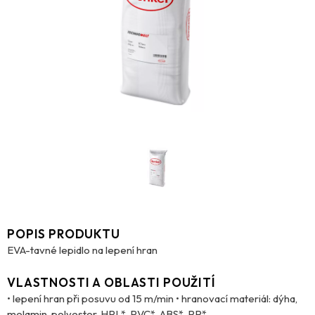
POPIS PRODUKTU
EVA-tavné lepidlo na lepení hran
VLASTNOSTI A OBLASTI POUŽITÍ
• lepení hran při posuvu od 15 m/min • hranovací materiál: dýha,
melamin, polyester, HPL*, PVC*, ABS*, PP*