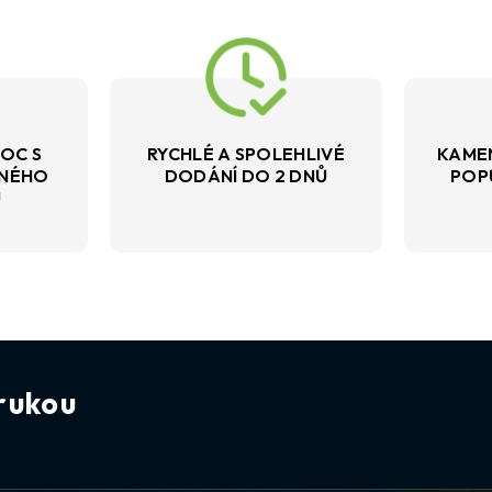
OC S
RYCHLÉ A SPOLEHLIVÉ
KAME
VNÉHO
DODÁNÍ DO 2 DNŮ
POP
U
rukou