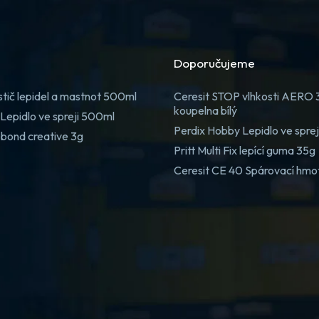
Doporučujeme
stič lepidel a mastnot 500ml
Ceresit STOP vlhkosti AERO
koupelna bílý
Lepidlo ve spreji 500ml
Perdix Hobby Lepidlo ve spre
 bond creative 3g
Pritt Multi Fix lepící guma 35g
Ceresit CE 40 Spárovací hmo