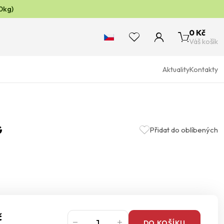
0kg)
0 Kč
Váš košík
Aktuality
Kontakty
G
Přidat do oblíbených
č
DO KOŠÍKU