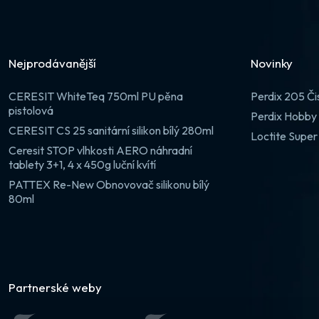
Nejprodávanější
Novinky
CERESIT WhiteTeq 750ml PU pěna
Perdix 205 Či
pistolová
Perdix Hobby 
CERESIT CS 25 sanitární silikon bílý 280ml
Loctite Super
Ceresit STOP vlhkosti AERO náhradní
tablety 3+1, 4 x 450g luční kvítí
PATTEX Re-New Obnovovač silikonu bílý
80ml
Partnerské weby