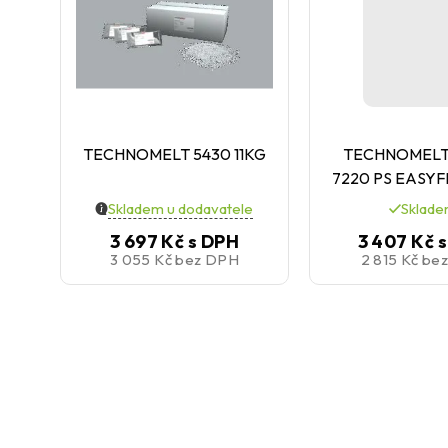
TECHNOMELT 5430 11KG
TECHNOMELT
7220 PS EASY
Skladem u dodavatele
Sklad
3 697 Kč
s DPH
3 407 Kč
s
3 055 Kč
bez DPH
2 815 Kč
be