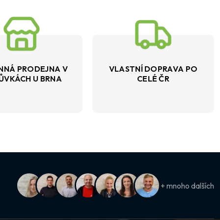
NNÁ PRODEJNA V
VLASTNÍ DOPRAVA PO
ŮVKÁCH U BRNA
CELÉ ČR
+ mnoho dalších