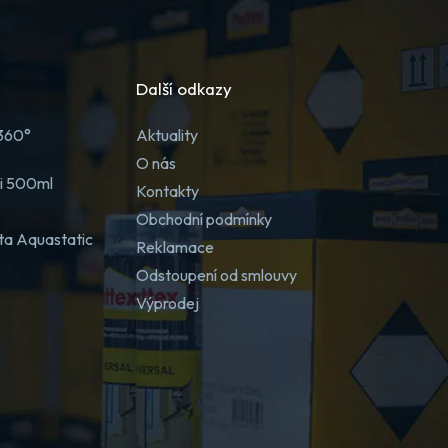
Další odkazy
 360°
Aktuality
O nás
ji 500ml
Kontakty
Obchodní podmínky
ta Aquastatic
Reklamace
Odstoupení od smlouvy
Výprodej