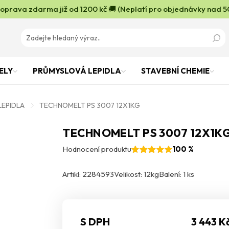
oprava zdarma již od 1200 kč 🚚 (Neplatí pro objednávky nad 5
ELY
PRŮMYSLOVÁ LEPIDLA
STAVEBNÍ CHEMIE
LEPIDLA
TECHNOMELT PS 3007 12X1KG
TECHNOMELT PS 3007 12X1K
Hodnocení produktu
100 %
Artikl: 2284593
Velikost: 12kg
Balení: 1 ks
S DPH
3 443 K