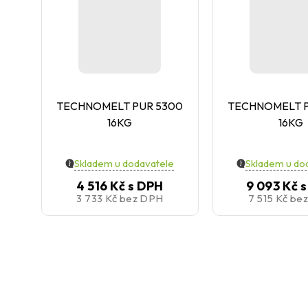
TECHNOMELT PUR 5300
TECHNOMELT P
16KG
16KG
Skladem u dodavatele
Skladem u do
4 516 Kč
s DPH
9 093 Kč
s
3 733 Kč
bez DPH
7 515 Kč
be