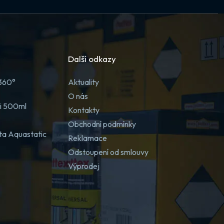
Další odkazy
 360°
Aktuality
O nás
ji 500ml
Kontakty
Obchodní podmínky
ta Aquastatic
Reklamace
Odstoupení od smlouvy
Výprodej