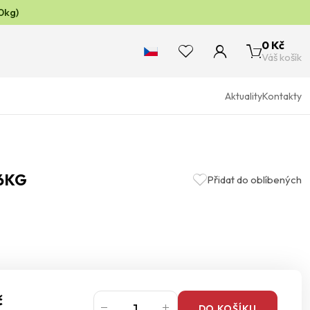
0kg)
0 Kč
Váš košík
Aktuality
Kontakty
16KG
Přidat do oblíbených
č
DO KOŠÍKU