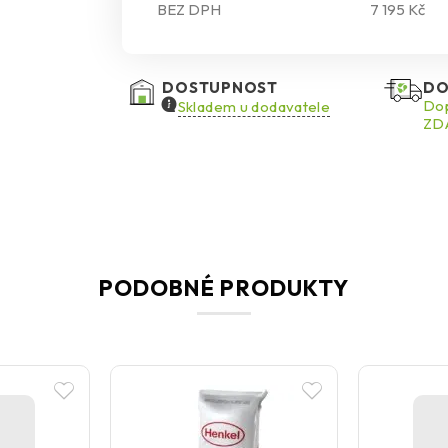
BEZ DPH
7 195 Kč
DOSTUPNOST
DO
Dop
Skladem u dodavatele
ZDA
PODOBNÉ PRODUKTY