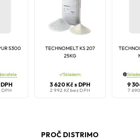
UR 5300
TECHNOMELT KS 207
TECHNOM
25KG
davatele
Skladem
Sklad
 DPH
3 620 Kč
s DPH
9 30
z DPH
2 992 Kč
bez DPH
7 69
PROČ DISTRIMO