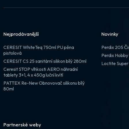
Nejprodávanější
Novinky
CERESIT WhiteTeq 750ml PU pěna
Perdix 205 Či
pistolová
Perdix Hobby 
CERESIT CS 25 sanitární silikon bílý 280ml
Loctite Super
Ceresit STOP vlhkosti AERO náhradní
tablety 3+1, 4 x 450g luční kvítí
PATTEX Re-New Obnovovač silikonu bílý
80ml
Partnerské weby