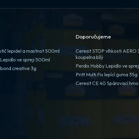
Doporučujeme
stič lepidel a mastnot 500ml
Ceresit STOP vlhkosti AERO
koupelna bílý
Lepidlo ve spreji 500ml
Perdix Hobby Lepidlo ve spre
 bond creative 3g
Pritt Multi Fix lepící guma 35g
Ceresit CE 40 Spárovací hmo