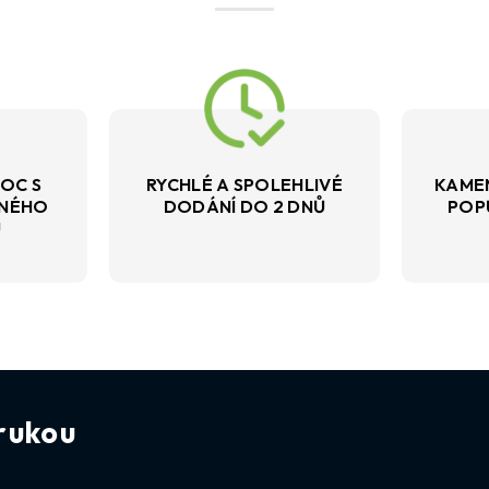
OC S
RYCHLÉ A SPOLEHLIVÉ
KAME
VNÉHO
DODÁNÍ DO 2 DNŮ
POP
U
rukou