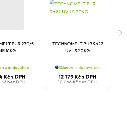
ELT PUR 270/5
TECHNOMELT PUR 9622
T
ME 16KG
UV LS 20KG
em u dodavatele
Skladem u dodavatele
4 Kč
s DPH
12 179 Kč
s DPH
0 Kč
bez DPH
10 066 Kč
bez DPH