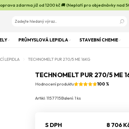
oprava zdarma již od 1200 kč 🚚 (Neplatí pro objednávky nad 5
ELY
PRŮMYSLOVÁ LEPIDLA
STAVEBNÍ CHEMIE
Í LEPIDLA
TECHNOMELT PUR 270/5 ME 16KG
TECHNOMELT PUR 270/5 ME 
Hodnocení produktu
100 %
Artikl: 1157715
Balení: 1 ks
S DPH
8 706 K