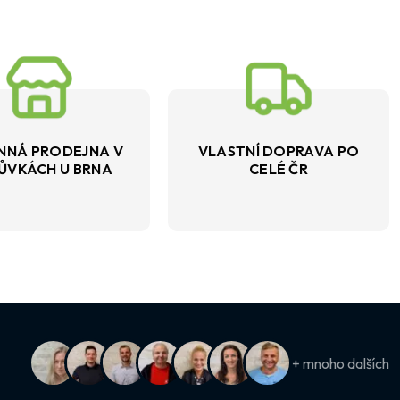
NNÁ PRODEJNA V
VLASTNÍ DOPRAVA PO
ŮVKÁCH U BRNA
CELÉ ČR
+ mnoho dalších