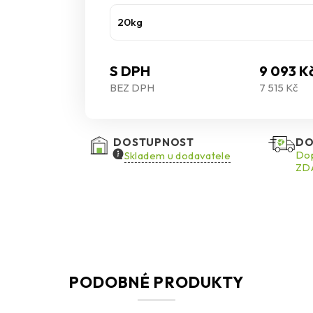
20kg
S DPH
9 093 K
BEZ DPH
7 515 Kč
DOSTUPNOST
DO
Dop
Skladem u dodavatele
ZDA
PODOBNÉ PRODUKTY