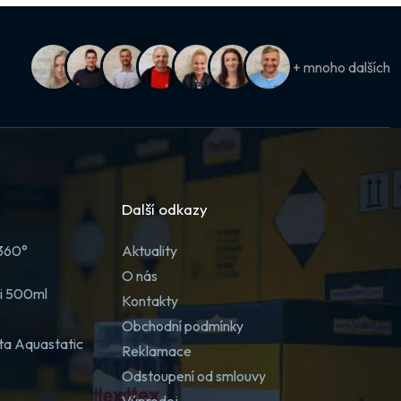
+ mnoho dalších
Další odkazy
 360°
Aktuality
O nás
ji 500ml
Kontakty
Obchodní podmínky
ta Aquastatic
Reklamace
Odstoupení od smlouvy