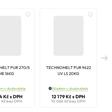
ELT PUR 270/5
TECHNOMELT PUR 9622
T
ME 16KG
UV LS 20KG
em u dodavatele
Skladem u dodavatele
4 Kč
s DPH
12 179 Kč
s DPH
0 Kč
bez DPH
10 066 Kč
bez DPH