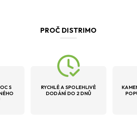
PROČ DISTRIMO
OC S
RYCHLÉ A SPOLEHLIVÉ
KAME
VNÉHO
DODÁNÍ DO 2 DNŮ
POP
U