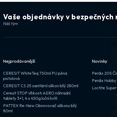
Vaše objednávky v bezpečných 
Náš tým
Nejprodávanější
Novinky
CERESIT WhiteTeq 750ml PU pěna
Perdix 205 Či
pistolová
Perdix Hobby 
CERESIT CS 25 sanitární silikon bílý 280ml
Loctite Super
Ceresit STOP vlhkosti AERO náhradní
tablety 3+1, 4 x 450g luční kvítí
PATTEX Re-New Obnovovač silikonu bílý
80ml