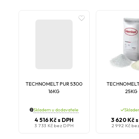
TECHNOMELT PUR 5300
TECHNOMELT 
16KG
25KG
Skladem u dodavatele
Sklad
4 516 Kč
s DPH
3 620 Kč
s
3 733 Kč
bez DPH
2 992 Kč
be