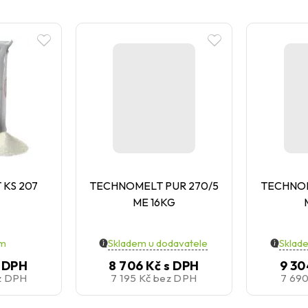
KS 207
TECHNOMELT PUR 270/5
TECHNOM
ME 16KG
em
Skladem u dodavatele
Sklad
 DPH
8 706 Kč
s DPH
9 30
z DPH
7 195 Kč
bez DPH
7 69