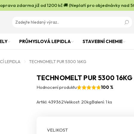
oprava zdarma již od 1200 kč 🚚 (Neplatí pro objednávky nad 5
ELY
PRŮMYSLOVÁ LEPIDLA
STAVEBNÍ CHEMIE
Í LEPIDLA
TECHNOMELT PUR 5300 16KG
TECHNOMELT PUR 5300 16KG
Hodnocení produktu
100 %
Artikl: 439362
Velikost: 20kg
Balení: 1 ks
VELIKOST