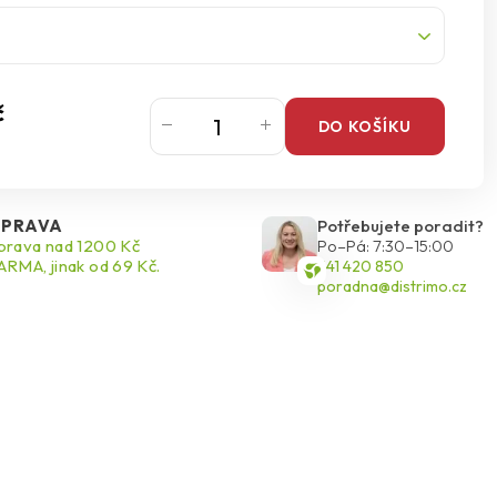
č
DO KOŠÍKU
PRAVA
Potřebujete poradit?
rava nad 1200 Kč
Po–Pá: 7:30–15:00
RMA, jinak od 69 Kč.
541 420 850
poradna@distrimo.cz