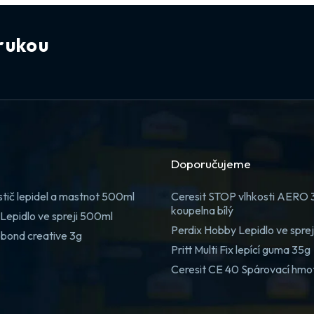
rukou
Doporučujeme
stič lepidel a mastnot 500ml
Ceresit STOP vlhkosti AERO
koupelna bílý
Lepidlo ve spreji 500ml
Perdix Hobby Lepidlo ve spre
 bond creative 3g
Pritt Multi Fix lepící guma 35g
Ceresit CE 40 Spárovací hmo