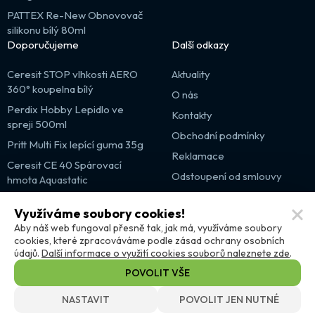
PATTEX Re-New Obnovovač
silikonu bílý 80ml
Doporučujeme
Další odkazy
Ceresit STOP vlhkosti AERO
Aktuality
360° koupelna bílý
O nás
Perdix Hobby Lepidlo ve
Kontakty
spreji 500ml
Obchodní podmínky
Pritt Multi Fix lepící guma 35g
Reklamace
Ceresit CE 40 Spárovací
Odstoupení od smlouvy
hmota Aquastatic
Výprodej
Využíváme soubory cookies!
Partnerské weby
Aby náš web fungoval přesně tak, jak má, využíváme soubory
cookies, které zpracováváme podle zásad ochrany osobních
údajů.
Další informace o využití cookies souborů naleznete zde
.
POVOLIT VŠE
NASTAVIT
POVOLIT JEN NUTNÉ
12 179 Kč
s DPH
© DISTRIMO.CZ 2026
Nastavení cookies
DO KOŠÍKU