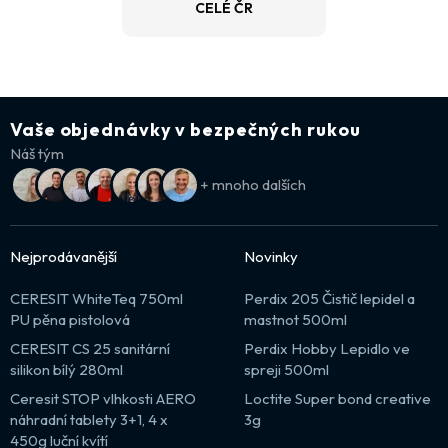
CELÉ ČR
Vaše objednávky v bezpečných rukou
Náš tým
+ mnoho dalších
Nejprodávanější
Novinky
CERESIT WhiteTeq 750ml
Perdix 205 Čistič lepidel a
PU pěna pistolová
mastnot 500ml
CERESIT CS 25 sanitární
Perdix Hobby Lepidlo ve
silikon bílý 280ml
spreji 500ml
Ceresit STOP vlhkosti AERO
Loctite Super bond creative
náhradní tablety 3+1, 4 x
3g
450g luční kvítí