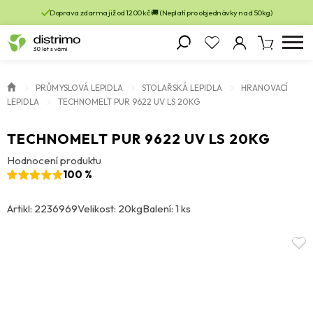
Doprava zdarma již od 1200 kč 🚚 (Neplatí pro objednávky nad 50kg)
PRŮMYSLOVÁ LEPIDLA
STOLAŘSKÁ LEPIDLA
HRANOVACÍ
LEPIDLA
TECHNOMELT PUR 9622 UV LS 20KG
TECHNOMELT PUR 9622 UV LS 20KG
Hodnocení produktu
100 %
Artikl: 2236969
Velikost: 20kg
Balení: 1 ks