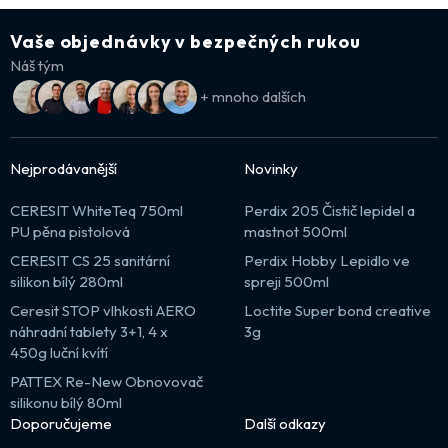
Vaše objednávky v bezpečných rukou
Náš tým
+ mnoho dalších
Nejprodávanější
Novinky
CERESIT WhiteTeq 750ml
Perdix 205 Čistič lepidel a
PU pěna pistolová
mastnot 500ml
CERESIT CS 25 sanitární
Perdix Hobby Lepidlo ve
silikon bílý 280ml
spreji 500ml
Ceresit STOP vlhkosti AERO
Loctite Super bond creative
náhradní tablety 3+1, 4 x
3g
450g luční kvítí
PATTEX Re-New Obnovovač
silikonu bílý 80ml
Doporučujeme
Další odkazy