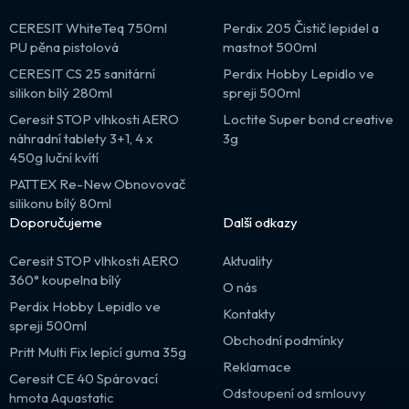
CERESIT WhiteTeq 750ml
Perdix 205 Čistič lepidel a
PU pěna pistolová
mastnot 500ml
CERESIT CS 25 sanitární
Perdix Hobby Lepidlo ve
silikon bílý 280ml
spreji 500ml
Ceresit STOP vlhkosti AERO
Loctite Super bond creative
náhradní tablety 3+1, 4 x
3g
450g luční kvítí
PATTEX Re-New Obnovovač
silikonu bílý 80ml
Doporučujeme
Další odkazy
Ceresit STOP vlhkosti AERO
Aktuality
360° koupelna bílý
O nás
Perdix Hobby Lepidlo ve
Kontakty
spreji 500ml
Obchodní podmínky
Pritt Multi Fix lepící guma 35g
Reklamace
Ceresit CE 40 Spárovací
Odstoupení od smlouvy
hmota Aquastatic