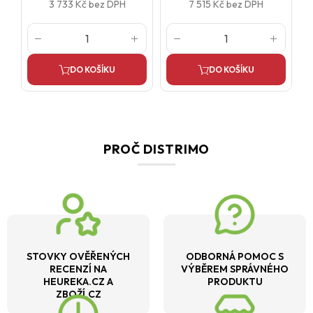
3 733 Kč
bez DPH
7 515 Kč
bez DPH
DO KOŠÍKU
DO KOŠÍKU
PROČ DISTRIMO
STOVKY OVĚŘENÝCH
ODBORNÁ POMOC S
RECENZÍ NA
VÝBĚREM SPRÁVNÉHO
HEUREKA.CZ A
PRODUKTU
ZBOŽÍ.CZ