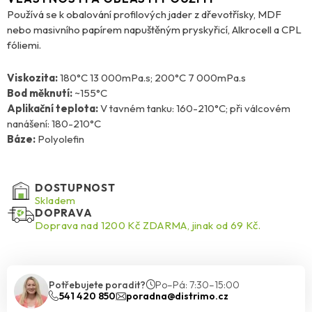
Používá se k obalování profilových jader z dřevotřísky, MDF
nebo masivního papírem napuštěným pryskyřicí, Alkrocell a CPL
fóliemi.
Viskozita:
180°C 13 000mPa.s; 200°C 7 000mPa.s
Bod měknutí:
~155°C
Aplikační teplota:
V tavném tanku: 160-210°C; při válcovém
nanášení: 180-210°C
Báze:
Polyolefin
DOSTUPNOST
Skladem
DOPRAVA
Doprava nad 1200 Kč ZDARMA, jinak od 69 Kč.
Potřebujete poradit?
Po–Pá: 7:30–15:00
541 420 850
poradna@distrimo.cz