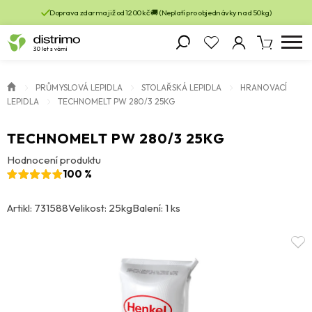
Doprava zdarma již od 1200 kč 🚚 (Neplatí pro objednávky nad 50kg)
PRŮMYSLOVÁ LEPIDLA
STOLAŘSKÁ LEPIDLA
HRANOVACÍ
LEPIDLA
TECHNOMELT PW 280/3 25KG
TECHNOMELT PW 280/3 25KG
Hodnocení produktu
100 %
Artikl: 731588
Velikost: 25kg
Balení: 1 ks