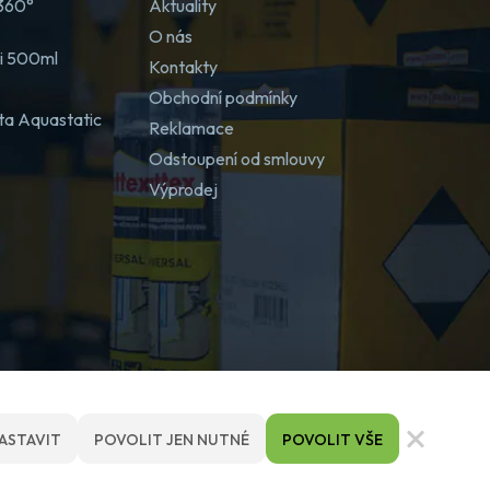
 360°
Aktuality
O nás
ji 500ml
Kontakty
Obchodní podmínky
ta Aquastatic
Reklamace
Odstoupení od smlouvy
Výprodej
ASTAVIT
POVOLIT JEN NUTNÉ
POVOLIT VŠE