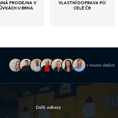
NNÁ PRODEJNA V
VLASTNÍ DOPRAVA PO
ŮVKÁCH U BRNA
CELÉ ČR
+ mnoho dalších
Další odkazy