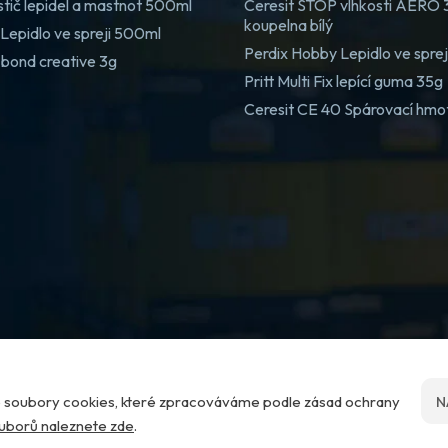
stič lepidel a mastnot 500ml
Ceresit STOP vlhkosti AERO
koupelna bílý
Lepidlo ve spreji 500ml
Perdix Hobby Lepidlo ve spre
 bond creative 3g
Pritt Multi Fix lepící guma 35g
Ceresit CE 40 Spárovací hmo
me soubory cookies, které zpracováváme podle zásad ochrany
N
ouborů naleznete zde
.
Nastavení cookies