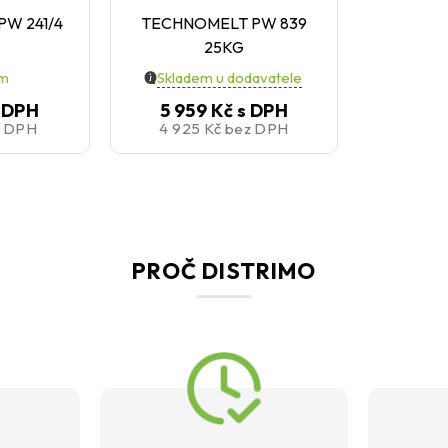
W 241/4
TECHNOMELT PW 839
25KG
em
Skladem u dodavatele
 DPH
5 959 Kč
s DPH
z DPH
4 925 Kč
bez DPH
PROČ DISTRIMO