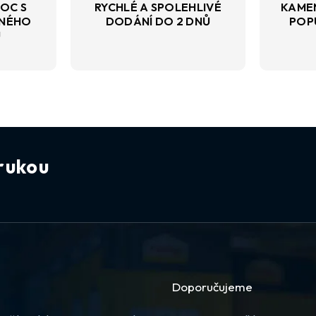
OC S
RYCHLÉ A SPOLEHLIVÉ
KAME
VNÉHO
DODÁNÍ DO 2 DNŮ
POP
U
rukou
Doporučujeme