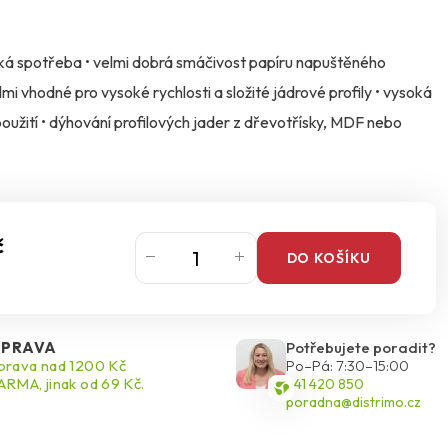
nízká spotřeba • velmi dobrá smáčivost papíru napuštěného
elmi vhodné pro vysoké rychlosti a složité jádrové profily • vysoká
oužití • dýhování profilových jader z dřevotřísky, MDF nebo
č
DO KOŠÍKU
PRAVA
Potřebujete poradit?
rava nad 1200 Kč
Po–Pá: 7:30–15:00
RMA, jinak od 69 Kč.
541 420 850
poradna@distrimo.cz