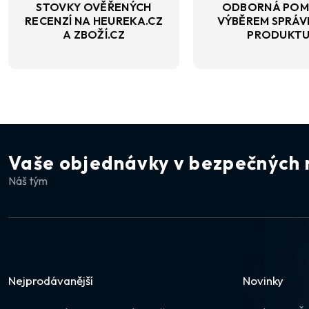
STOVKY OVĚŘENÝCH
ODBORNÁ POM
RECENZÍ NA HEUREKA.CZ
VÝBĚREM SPRÁ
A ZBOŽÍ.CZ
PRODUKT
Vaše objednávky v bezpečných 
Náš tým
Nejprodávanější
Novinky