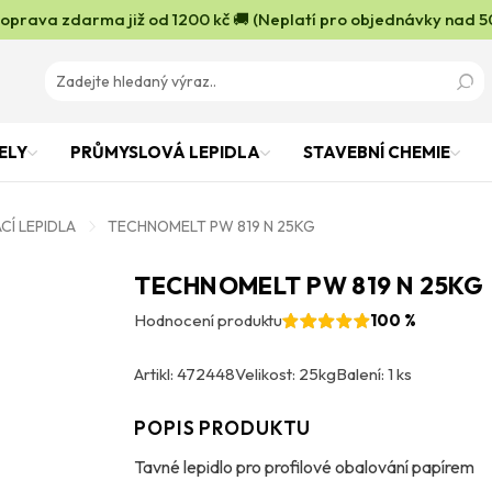
oprava zdarma již od 1200 kč 🚚 (Neplatí pro objednávky nad 5
ELY
PRŮMYSLOVÁ LEPIDLA
STAVEBNÍ CHEMIE
CÍ LEPIDLA
TECHNOMELT PW 819 N 25KG
TECHNOMELT PW 819 N 25KG
Hodnocení produktu
100 %
Artikl: 472448
Velikost: 25kg
Balení: 1 ks
POPIS PRODUKTU
Tavné lepidlo pro profilové obalování papírem