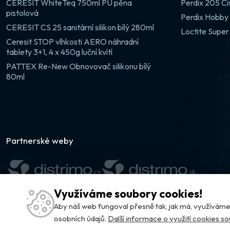
CERESIT WhiteTeq 750ml PU pěna
Perdix 205 Či
pistolová
Perdix Hobby 
CERESIT CS 25 sanitární silikon bílý 280ml
Loctite Super
Ceresit STOP vlhkosti AERO náhradní
tablety 3+1, 4 x 450g luční kvítí
PATTEX Re-New Obnovovač silikonu bílý
80ml
Partnerské weby
Využíváme soubory cookies!
Aby náš web fungoval přesně tak, jak má, využívá
osobních údajů.
Další informace o využití cookies s
© DISTRIMO.CZ 2026