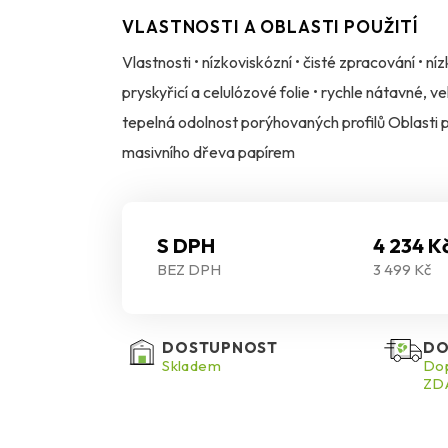
VLASTNOSTI A OBLASTI POUŽITÍ
Vlastnosti • nízkoviskózní • čisté zpracování • 
pryskyřicí a celulózové folie • rychle nátavné, v
tepelná odolnost porýhovaných profilů Oblasti p
masivního dřeva papírem
S DPH
4 234 K
BEZ DPH
3 499 Kč
DOSTUPNOST
DO
Skladem
Dop
ZDA