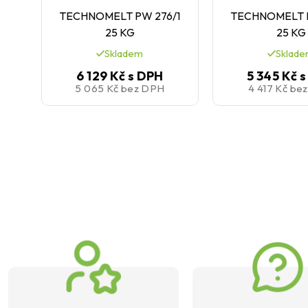
TECHNOMELT PW 276/1
TECHNOMELT P
25 KG
25 KG
Skladem
Sklad
6 129 Kč
s DPH
5 345 Kč
s
5 065 Kč
bez DPH
4 417 Kč
be