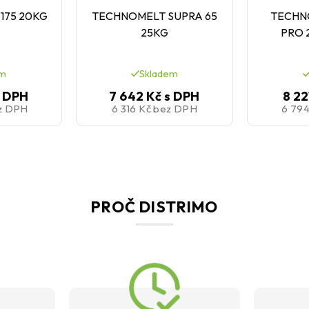
175 20KG
TECHNOMELT SUPRA 65
TECHN
25KG
PRO 
em
Skladem
s DPH
7 642 Kč
s DPH
8 22
z DPH
6 316 Kč
bez DPH
6 79
PROČ DISTRIMO