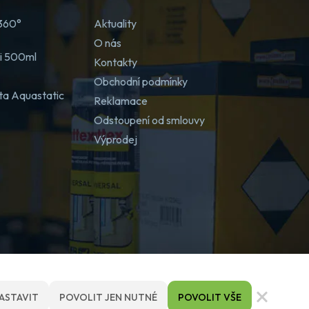
 360°
Aktuality
O nás
ji 500ml
Kontakty
Obchodní podmínky
ta Aquastatic
Reklamace
Odstoupení od smlouvy
Výprodej
ASTAVIT
POVOLIT JEN NUTNÉ
POVOLIT VŠE