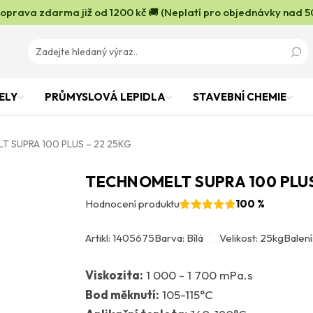
oprava zdarma již od 1200 kč 🚚 (Neplatí pro objednávky nad 5
ELY
PRŮMYSLOVÁ LEPIDLA
STAVEBNÍ CHEMIE
 SUPRA 100 PLUS – 22 25KG
TECHNOMELT SUPRA 100 PLUS
Hodnocení produktu
100 %
Artikl: 1405675
Barva: Bílá
Velikost: 25kg
Balení:
Viskozita:
1 000 - 1 700 mPa.s
Bod měknutí:
105-115°C