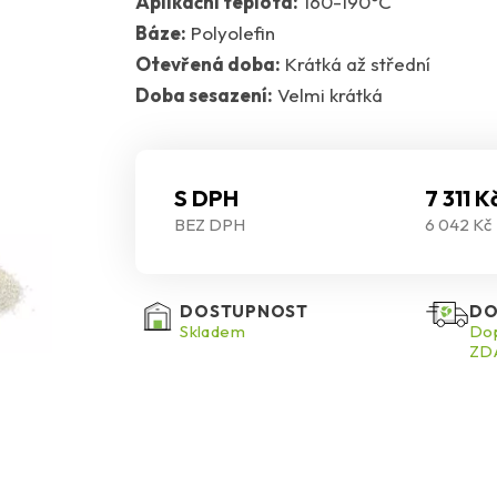
Aplikační teplota:
160-190°C
Báze:
Polyolefin
Otevřená doba:
Krátká až střední
Doba sesazení:
Velmi krátká
S DPH
7 311 K
BEZ DPH
6 042 Kč
DOSTUPNOST
DO
Skladem
Dop
ZDA