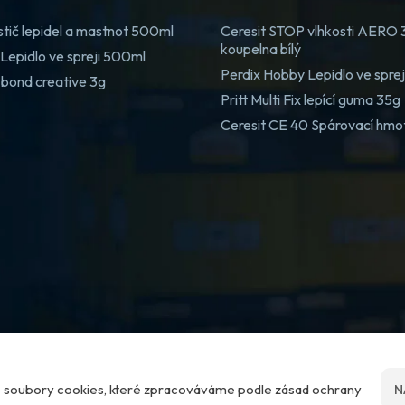
stič lepidel a mastnot 500ml
Ceresit STOP vlhkosti AERO
koupelna bílý
Lepidlo ve spreji 500ml
Perdix Hobby Lepidlo ve spre
 bond creative 3g
Pritt Multi Fix lepící guma 35g
Ceresit CE 40 Spárovací hmo
me soubory cookies, které zpracováváme podle zásad ochrany
N