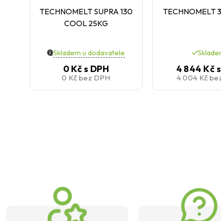
TECHNOMELT SUPRA 130
TECHNOMELT 3
COOL 25KG
Skladem u dodavatele
Sklad
0 Kč
s DPH
4 844 Kč
0 Kč
bez DPH
4 004 Kč
be