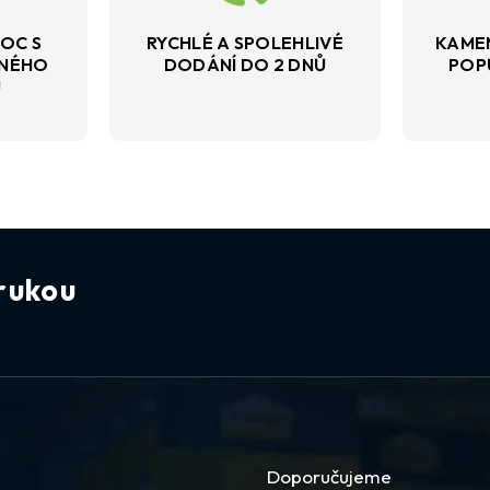
OC S
RYCHLÉ A SPOLEHLIVÉ
KAME
VNÉHO
DODÁNÍ DO 2 DNŮ
POP
U
rukou
Doporučujeme