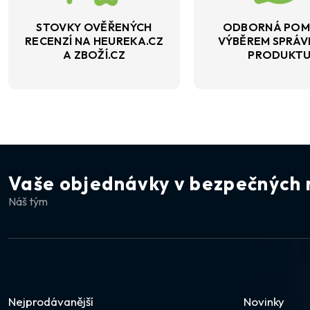
STOVKY OVĚŘENÝCH
ODBORNÁ POM
RECENZÍ NA HEUREKA.CZ
VÝBĚREM SPRÁ
A ZBOŽÍ.CZ
PRODUKT
Vaše objednávky v bezpečných 
Náš tým
Nejprodávanější
Novinky