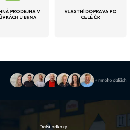
NNÁ PRODEJNA V
VLASTNÍ DOPRAVA PO
ŮVKÁCH U BRNA
CELÉ ČR
+ mnoho dalších
Další odkazy