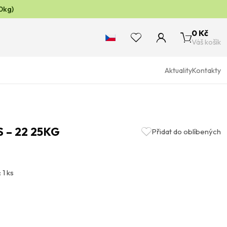
0kg)
0 Kč
Váš košík
Aktuality
Kontakty
 – 22 25KG
Přidat do oblíbených
 1 ks