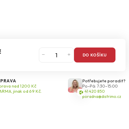
č
DO KOŠÍKU
PRAVA
Potřebujete poradit?
rava nad 1200 Kč
Po–Pá: 7:30–15:00
RMA, jinak od 69 Kč.
541 420 850
poradna@distrimo.cz