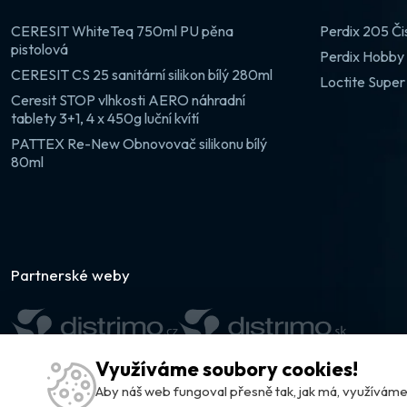
CERESIT WhiteTeq 750ml PU pěna
Perdix 205 Či
pistolová
Perdix Hobby 
CERESIT CS 25 sanitární silikon bílý 280ml
Loctite Super
Ceresit STOP vlhkosti AERO náhradní
tablety 3+1, 4 x 450g luční kvítí
PATTEX Re-New Obnovovač silikonu bílý
80ml
Partnerské weby
Využíváme soubory cookies!
Aby náš web fungoval přesně tak, jak má, využívá