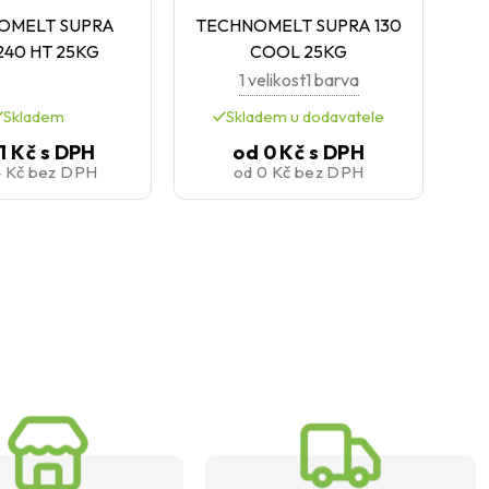
OMELT SUPRA
TECHNOMELT SUPRA 130
T
240 HT 25KG
COOL 25KG
1 velikost
1 barva
Skladem
Skladem u dodavatele
1 Kč
s DPH
od
0 Kč
s DPH
4 Kč
bez DPH
od
0 Kč
bez DPH