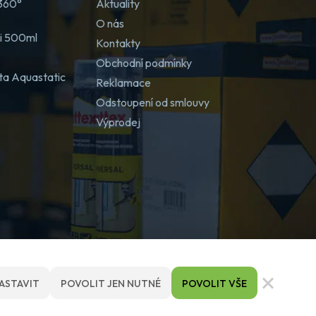
 360°
Aktuality
O nás
ji 500ml
Kontakty
Obchodní podmínky
ta Aquastatic
Reklamace
Odstoupení od smlouvy
Výprodej
ASTAVIT
POVOLIT JEN NUTNÉ
POVOLIT VŠE