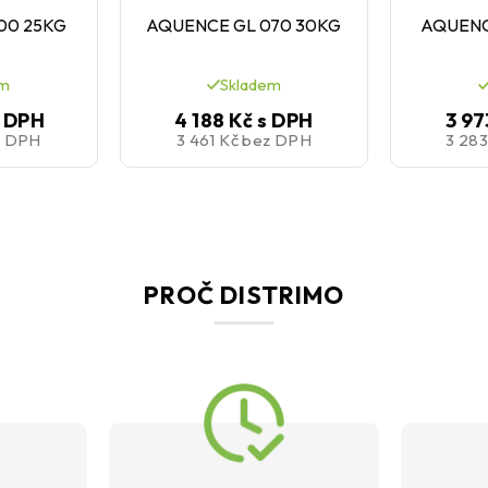
00 25KG
AQUENCE GL 070 30KG
AQUENC
em
Skladem
s DPH
4 188 Kč
s DPH
3 97
z DPH
3 461 Kč
bez DPH
3 28
PROČ DISTRIMO