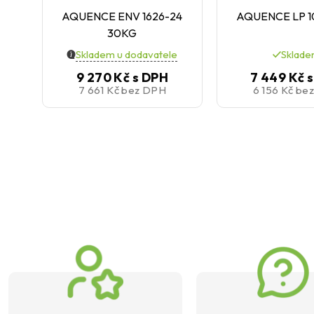
AQUENCE ENV 1626-24
AQUENCE LP 1
30KG
Skladem u dodavatele
Sklad
9 270 Kč
s DPH
7 449 Kč
7 661 Kč
bez DPH
6 156 Kč
be