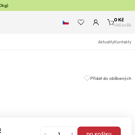
0kg)
0 Kč
Váš košík
Aktuality
Kontakty
Přidat do oblíbených
č
DO KOŠÍKU