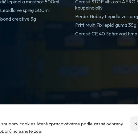
stič lepidel a mastnot 500ml
Ceresit STOP vlhkosti AERO
koupelna bílý
Lepidlo ve spreji 500ml
Perdix Hobby Lepidlo ve spre
 bond creative 3g
Pritt Multi Fix lepící guma 35g
Ceresit CE 40 Spárovací hmo
me soubory cookies, které zpracováváme podle zásad ochrany
N
ouborů naleznete zde
.
Nastavení cookies