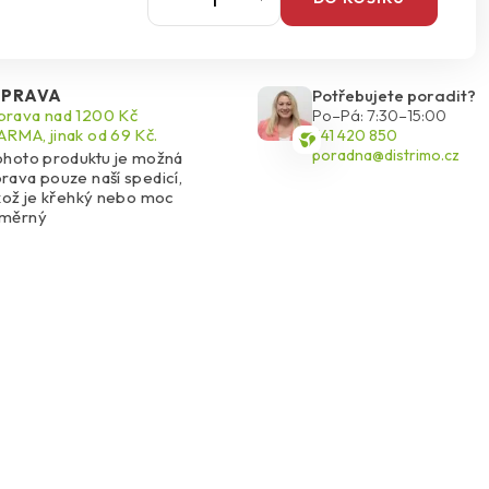
PRAVA
Potřebujete poradit?
rava nad 1200 Kč
Po–Pá: 7:30–15:00
RMA, jinak od 69 Kč.
541 420 850
poradna@distrimo.cz
ohoto produktu je možná
rava pouze naší spedicí,
ikož je křehký nebo moc
změrný