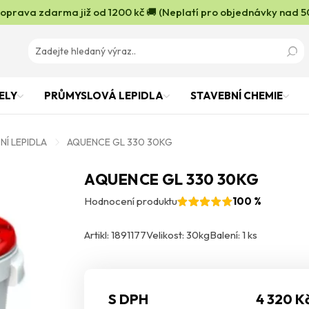
oprava zdarma již od 1200 kč 🚚 (Neplatí pro objednávky nad 5
ELY
PRŮMYSLOVÁ LEPIDLA
STAVEBNÍ CHEMIE
NÍ LEPIDLA
AQUENCE GL 330 30KG
AQUENCE GL 330 30KG
Hodnocení produktu
100 %
Artikl: 1891177
Velikost: 30kg
Balení: 1 ks
S DPH
4 320 K