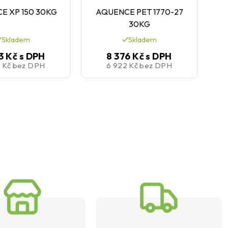
E XP 150 30KG
AQUENCE PET 1770-27
A
30KG
Skladem
Skladem
3 Kč
s DPH
8 376 Kč
s DPH
3 Kč
bez DPH
6 922 Kč
bez DPH