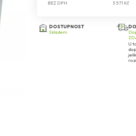
BEZ DPH
3 571 Kč
DOSTUPNOST
DO
Skladem
Dop
ZDA
U t
dop
jel
ro