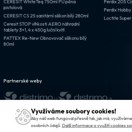
CERESIT WhiteTeq 750ml PU pěna
Perdix 205 Či
pistolová
Perdix Hobby 
CERESIT CS 25 sanitární silikon bílý 280ml
Loctite Super
Ceresit STOP vlhkosti AERO náhradní
tablety 3+1, 4 x 450g luční kvítí
PATTEX Re-New Obnovovač silikonu bílý
80ml
Partnerské weby
Využíváme soubory cookies!
Aby náš web fungoval přesně tak, jak má, využívá
osobních údajů.
Další informace o využití cookies s
© DISTRIMO.CZ 2026