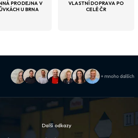
NNÁ PRODEJNA V
VLASTNÍ DOPRAVA PO
ŮVKÁCH U BRNA
CELÉ ČR
+ mnoho dalších
Další odkazy