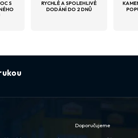
OC S
RYCHLÉ A SPOLEHLIVÉ
KAME
VNÉHO
DODÁNÍ DO 2 DNŮ
POP
U
rukou
Doporučujeme