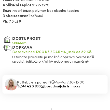
Aplikační teplota:
22-32°C
Báze:
vodní báze, polymer bez obsahu kaseinu
Doba sesazení:
Střední
Ph:
7,5 až 9
DOSTUPNOST
Skladem
DOPRAVA
Doprava nad 1200 Kč ZDARMA, jinak od 69 Kč.
U tohoto produktu je možná doprava pouze naší
spedicí, jelikož je křehký nebo moc rozměrný
Potřebujete poradit?
Po–Pá: 7:30–15:00
541 420 850
poradna@distrimo.cz