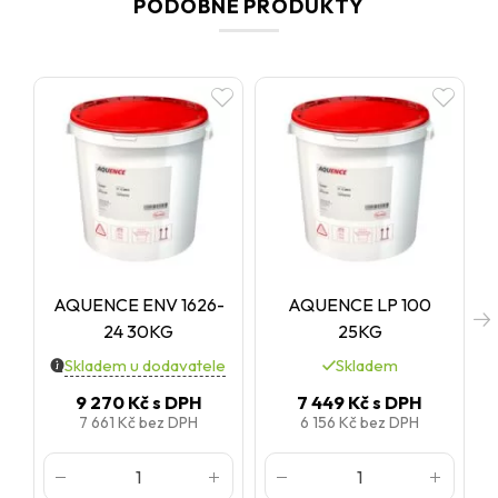
PODOBNÉ PRODUKTY
AQUENCE ENV 1626-
AQUENCE LP 100
24 30KG
25KG
Skladem u dodavatele
Skladem
9 270 Kč
s DPH
7 449 Kč
s DPH
7 661 Kč
bez DPH
6 156 Kč
bez DPH