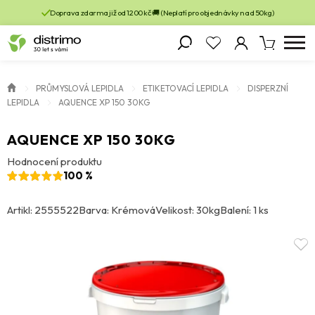
Doprava zdarma již od 1200 kč 🚚 (Neplatí pro objednávky nad 50kg)
PRŮMYSLOVÁ LEPIDLA
ETIKETOVACÍ LEPIDLA
DISPERZNÍ
LEPIDLA
AQUENCE XP 150 30KG
AQUENCE XP 150 30KG
Hodnocení produktu
100 %
Artikl: 2555522
Barva: Krémová
Velikost: 30kg
Balení: 1 ks