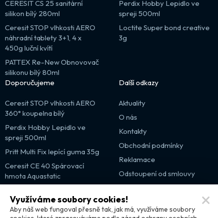
CERESIT CS 25 sanitární
Perdix Hobby Lepidlo ve
silikon bílý 280ml
spreji 500ml
Ceresit STOP vlhkosti AERO
Loctite Super bond creative
náhradní tablety 3+1, 4 x
3g
450g luční kvítí
PATTEX Re-New Obnovovač
silikonu bílý 80ml
Doporučujeme
Další odkazy
Ceresit STOP vlhkosti AERO
Aktuality
360° koupelna bílý
O nás
Perdix Hobby Lepidlo ve
Kontakty
spreji 500ml
Obchodní podmínky
Pritt Multi Fix lepící guma 35g
Reklamace
Ceresit CE 40 Spárovací
Odstoupení od smlouvy
hmota Aquastatic
Výprodej
Využíváme soubory cookies!
Partnerské weby
Aby náš web fungoval přesně tak, jak má, využíváme soubory