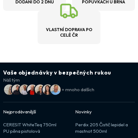
DODÁNÍ DO 2 DNŮ
POPŮVKÁCH U BRNA
VLASTNÍ DOPRAVA PO
CELÉ ČR
Vaše objednávky v bezpečných rukou
Náš tým
+ mnoho dalších
Nejprodávanější
Novinky
CERESIT WhiteTeq 750ml
Perdix 205 Čistič lepidel a
PU pěna pistolová
mastnot 500ml