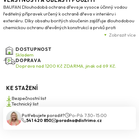
BAUFAN Dlouhodobá ochrana dřeva je vysoce účinný vodou
ředitelný přípravek určený k ochraně dřeva v interiéru i
exteriéru. Díky obsahu boritých sloučenin zajišťuje dlouhodobou
chemickou ochranu dřevěných konstrukcí a prvků proti
dřevokazným houbám, plísním a hmyzu. Lze jej použít pro
Zobrazit více
povrchovou i hloubkovou impregnaci dřeva a zároveň snižuje
jeho hořlavost. Po zaschnutí vytváří ochrannou vrstvu, která
DOSTUPNOST
aktivně působí proti biologickému poškození. Přípravek se před
Skladem
DOPRAVA
aplikací ředí vodou a je nutné jej dobře promíchat. Ideální volba
Doprava nad 1200 Kč ZDARMA, jinak od 69 Kč.
pro preventivní i sanační ošetření dřevěných konstrukcí.
KE STAŽENÍ
Bezpečnostní list
Technický list
Potřebujete poradit?
Po–Pá: 7:30–15:00
541 420 850
poradna@distrimo.cz