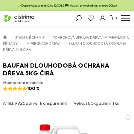
Doprava zdarma již od 1200 kč 🚚 (Neplatí pro objednávky nad 50kg)
STAVEBNÍ CHEMIE
POVRCHOVÁ ÚPRAVA DŘEVA, IMPREGNACE A
PŘÍSADY
IMPREGNACE DŘEVA
BAUFAN DLOUHODOBÁ OCHRANA
DŘEVA 5KG ČIRÁ
BAUFAN DLOUHODOBÁ OCHRANA
DŘEVA 5KG ČIRÁ
Hodnocení produktu
100 %
Artikl: 9925
Barva: Transparentní
Velikost: 5kg
Balení: 1 ks