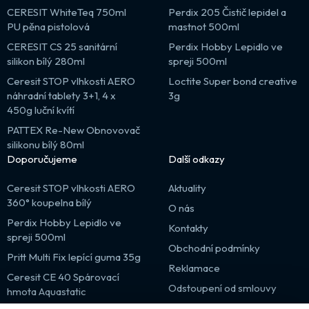
CERESIT WhiteTeq 750ml
Perdix 205 Čistič lepidel a
PU pěna pistolová
mastnot 500ml
CERESIT CS 25 sanitární
Perdix Hobby Lepidlo ve
silikon bílý 280ml
spreji 500ml
Ceresit STOP vlhkosti AERO
Loctite Super bond creative
náhradní tablety 3+1, 4 x
3g
450g luční kvítí
PATTEX Re-New Obnovovač
silikonu bílý 80ml
Doporučujeme
Další odkazy
Ceresit STOP vlhkosti AERO
Aktuality
360° koupelna bílý
O nás
Perdix Hobby Lepidlo ve
Kontakty
spreji 500ml
Obchodní podmínky
Pritt Multi Fix lepící guma 35g
Reklamace
Ceresit CE 40 Spárovací
Odstoupení od smlouvy
hmota Aquastatic
Výprodej