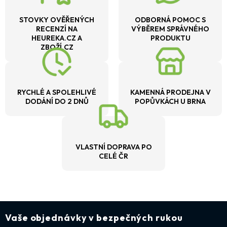
STOVKY OVĚŘENÝCH
ODBORNÁ POMOC S
RECENZÍ NA
VÝBĚREM SPRÁVNÉHO
HEUREKA.CZ A
PRODUKTU
ZBOŽÍ.CZ
RYCHLÉ A SPOLEHLIVÉ
KAMENNÁ PRODEJNA V
DODÁNÍ DO 2 DNŮ
POPŮVKÁCH U BRNA
VLASTNÍ DOPRAVA PO
CELÉ ČR
Vaše objednávky v bezpečných rukou