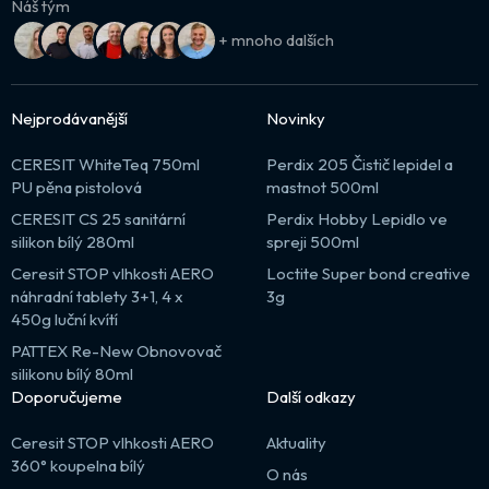
Náš tým
+ mnoho dalších
Nejprodávanější
Novinky
CERESIT WhiteTeq 750ml
Perdix 205 Čistič lepidel a
PU pěna pistolová
mastnot 500ml
CERESIT CS 25 sanitární
Perdix Hobby Lepidlo ve
silikon bílý 280ml
spreji 500ml
Ceresit STOP vlhkosti AERO
Loctite Super bond creative
náhradní tablety 3+1, 4 x
3g
450g luční kvítí
PATTEX Re-New Obnovovač
silikonu bílý 80ml
Doporučujeme
Další odkazy
Ceresit STOP vlhkosti AERO
Aktuality
360° koupelna bílý
O nás