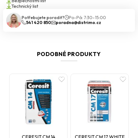
Bezpečnostní list
Technický list
Potřebujete poradit?
Po–Pá: 7:30–15:00
541 420 850
poradna@distrimo.cz
PODOBNÉ PRODUKTY
CERESIT CM 14
CERESIT CM 17 WHITE