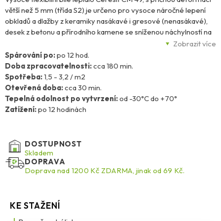
větší než 5 mm (třída S2) je určeno pro vysoce náročné lepení
obkladů a dlažby z keramiky nasákavé i gresové (nenasákavé),
desek z betonu a přírodního kamene se sníženou náchylností na
probarvení, obkladů a mozaiky ze skla, velkoformátových desek
Zobrazit více
s vyztužením syntetickou pryskyřicí, na kritických podkladech,
Spárování po:
po 12 hod.
jako např. podlahy s podlahovým vytápěním, balkóny, terasy a
Doba zpracovatelnosti:
cca 180 min.
fasády. Lepidlo je vhodné pro použití v interiéru i exteriéru
Spotřeba:
1,5 - 3,2 / m2
metodou tenkovrstvého nebo středně vrstvého lepení. Extrémní
Otevřená doba:
cca 30 min.
flexibilita umožňuje lepení zejména na nevyzrálé prefabrikované
Tepelná odolnost po vytvrzení:
od -30°C do +70°
betonové prvky (minimální stáří 2 měsíce), nevyzrálé
Zatížení:
po 12 hodinách
cementové potěry (od dosažení stability při chůzi až do 5. dne po
instalaci potěru), montážní desky a pevné podlahy ze dřeva.
Lepidlo je obzvláště vhodné pro spolehlivou instalaci velkých
DOSTUPNOST
formátů dlažeb a desek, zajišťuje vysoce flexibilní adhezivní
Skladem
DOPRAVA
vrstvu a zabraňuje namáhání smykem, zejména na kritických
Doprava nad 1200 Kč ZDARMA, jinak od 69 Kč.
podkladech.
KE STAŽENÍ