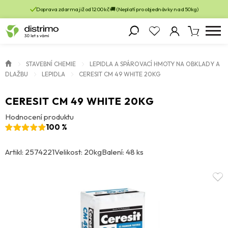
Doprava zdarma již od 1200 kč 🚚 (Neplatí pro objednávky nad 50kg)
STAVEBNÍ CHEMIE
LEPIDLA A SPÁROVACÍ HMOTY NA OBKLADY A
DLAŽBU
LEPIDLA
CERESIT CM 49 WHITE 20KG
CERESIT CM 49 WHITE 20KG
Hodnocení produktu
100 %
Artikl: 2574221
Velikost: 20kg
Balení: 48 ks