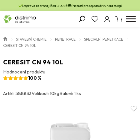
Doprava zdarma již od 1200 kč 🚚 (Neplatí pro objednávky nad 50kg)
STAVEBNÍ CHEMIE
PENETRACE
SPECIÁLNÍ PENETRACE
CERESIT CN 94 10L
CERESIT CN 94 10L
Hodnocení produktu
100 %
Artikl: 588833
Velikost: 10kg
Balení: 1 ks