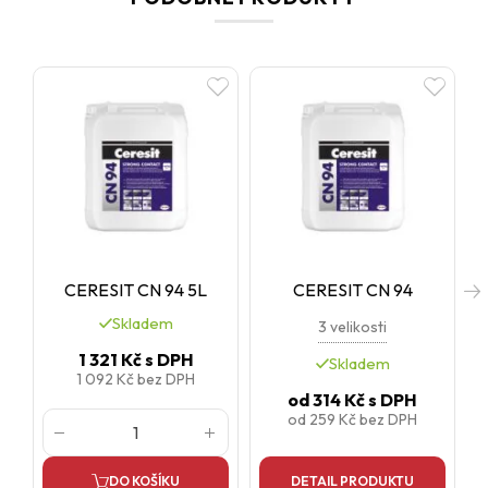
OSB desky
nebo
pevné malířské nátěry
je vhodné přebrousit
hrubším papírem a důkladně vysát prach.
CERESIT CN 94 5L
CERESIT CN 94
Skladem
3 velikosti
1 321 Kč
s DPH
Skladem
1 092 Kč
bez DPH
od
314 Kč
s DPH
od
259 Kč
bez DPH
DO KOŠÍKU
DETAIL PRODUKTU