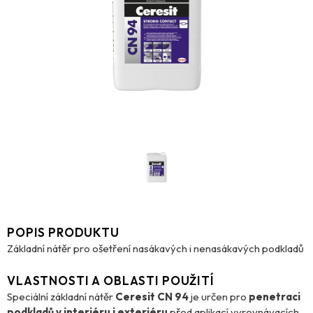
POPIS PRODUKTU
Základní nátěr pro ošetření nasákavých i nenasákavých podkladů
VLASTNOSTI A OBLASTI POUŽITÍ
Speciální základní nátěr
Ceresit CN 94
je určen pro
penetraci
podkladů v interiéru i exteriéru
před aplikací vyrovnávacích