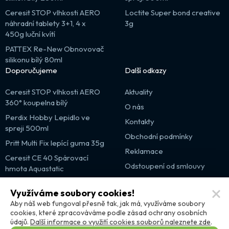
Ceresit STOP vlhkosti AERO
Loctite Super bond creative
náhradní tablety 3+1, 4 x
3g
450g luční kvítí
PATTEX Re-New Obnovovač
silikonu bílý 80ml
Doporučujeme
Další odkazy
Ceresit STOP vlhkosti AERO
Aktuality
360° koupelna bílý
O nás
Perdix Hobby Lepidlo ve
Kontakty
spreji 500ml
Obchodní podmínky
Pritt Multi Fix lepící guma 35g
Reklamace
Ceresit CE 40 Spárovací
Odstoupení od smlouvy
hmota Aquastatic
Výprodej
Využíváme soubory cookies!
Partnerské weby
Aby náš web fungoval přesně tak, jak má, využíváme soubory
cookies, které zpracováváme podle zásad ochrany osobních
údajů.
Další informace o využití cookies souborů naleznete zde
.
VELIKOST