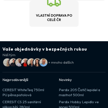
VLASTNÍ DOPRAVA PO
CELÉ ČR
Vaše objednávky v bezpečných rukou
Náš tým
+ mnoho dalších
Nejprodávanější
Novinky
CERESIT WhiteTeq 750ml
Perdix 205 Čistič lepidel a
PU pěna pistolová
mastnot 500ml
CERESIT CS 25 sanitární
Perdix Hobby Lepidlo ve
silikon bílý 280ml
spreji 500ml