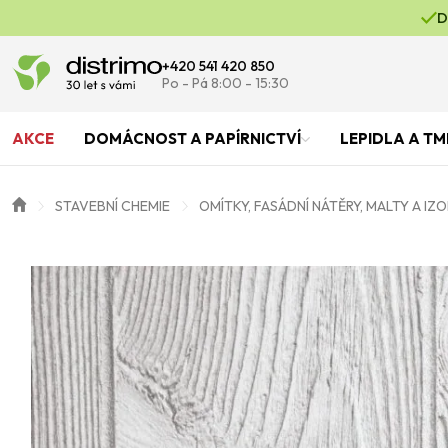
D
+420 541 420 850
Po - Pá 8:00 - 15:30
AKCE
DOMÁCNOST A PAPÍRNICTVÍ
LEPIDLA A TM
STAVEBNÍ CHEMIE
OMÍTKY, FASÁDNÍ NÁTĚRY, MALTY A IZ