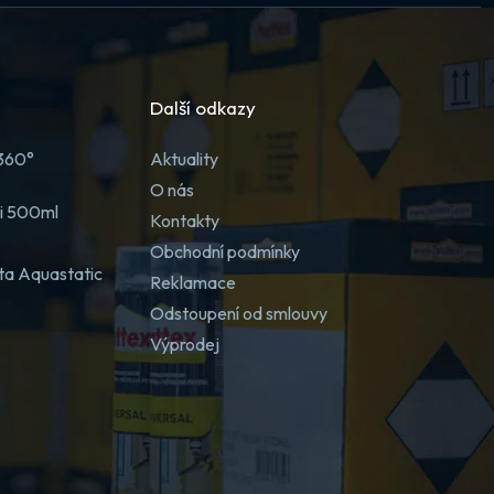
Další odkazy
 360°
Aktuality
O nás
ji 500ml
Kontakty
Obchodní podmínky
ta Aquastatic
Reklamace
Odstoupení od smlouvy
Výprodej