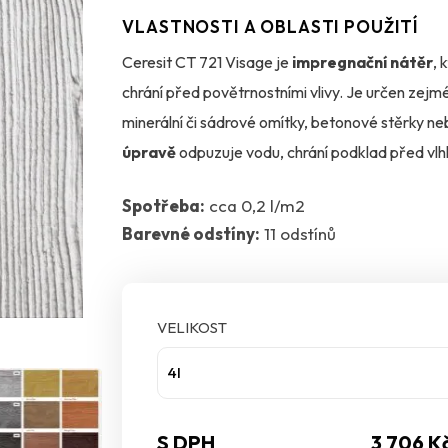
VLASTNOSTI A OBLASTI POUŽITÍ
Ceresit CT 721 Visage je
impregnační nátěr
,
chrání před povětrnostními vlivy. Je určen zej
minerální či sádrové omítky, betonové stěrky 
úpravě
odpuzuje vodu, chrání podklad před vlh
Spotřeba:
cca 0,2 l/m2
Produkt je
k okamžitému použití
, nanáší se 
Barevné odstíny:
11 odstínů
„mokrý do mokrého“. Před aplikací je důležité m
dřeva
, což umožňuje široké využití v moderní 
l/m² a nátěr je odolný vůči dešti po 24 hodinách.
VELIKOST
ochranu fasády s dřevěným vzhledem.
4l
S DPH
3 706 K