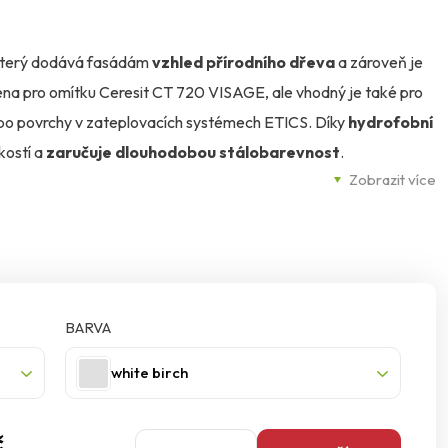
 který dodává fasádám
vzhled přírodního dřeva
a zároveň je
ména pro omítku Ceresit CT 720 VISAGE, ale vhodný je také pro
nebo povrchy v zateplovacích systémech ETICS. Díky
hydrofobní
kostí a
zaručuje dlouhodobou stálobarevnost
.
Zobrazit více
štětcem, válečkem nebo stříkáním ve dvou vrstvách metodou
ít čistý a pevný podklad. CT 721 je dostupný ve
12 odstínech
architektuře. Balení má objem
4 litry
, orientační spotřeba je 0,2
 Ceresit CT 721 je tak ideální volbou pro estetickou i funkční
BARVA
white birch
č