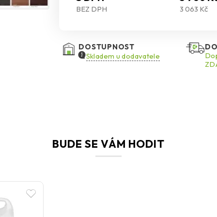
BEZ DPH
3 063 Kč
DOSTUPNOST
DO
Dop
Skladem u dodavatele
ZDA
BUDE SE VÁM HODIT