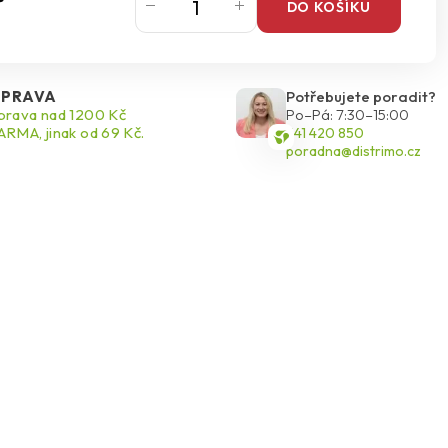
DO KOŠÍKU
PRAVA
Potřebujete poradit?
rava nad 1200 Kč
Po–Pá: 7:30–15:00
RMA, jinak od 69 Kč.
541 420 850
poradna@distrimo.cz