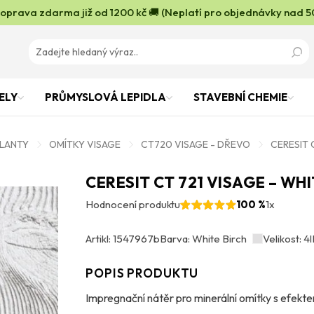
oprava zdarma již od 1200 kč 🚚 (Neplatí pro objednávky nad 5
ELY
PRŮMYSLOVÁ LEPIDLA
STAVEBNÍ CHEMIE
OLANTY
OMÍTKY VISAGE
CT720 VISAGE - DŘEVO
CERESIT 
CERESIT CT 721 VISAGE – WHI
Hodnocení produktu
100 %
1x
Artikl: 1547967b
Barva: White Birch
Velikost: 4l
POPIS PRODUKTU
Impregnační nátěr pro minerální omítky s efekt