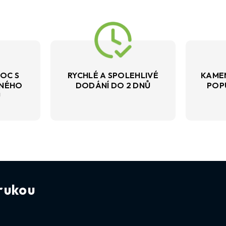
OC S
RYCHLÉ A SPOLEHLIVÉ
KAME
VNÉHO
DODÁNÍ DO 2 DNŮ
POP
U
rukou