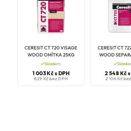
CERESIT CT 720 VISAGE
CERESIT CT 72
WOOD OMÍTKA 25KG
WOOD SEPARÁ
Skladem
Sklad
1 003 Kč
s DPH
2 548 Kč
s
829 Kč
bez DPH
2 106 Kč
be