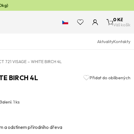
0kg)
0 Kč
Váš košík
Aktuality
Kontakty
CT 721 VISAGE – WHITE BIRCH 4L
TE BIRCH 4L
Přidat do oblíbených
Balení: 1 ks
em a odstínem přírodního dřeva