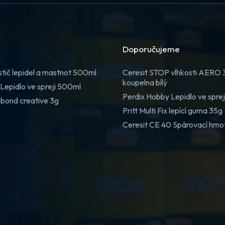
Doporučujeme
stič lepidel a mastnot 500ml
Ceresit STOP vlhkosti AERO
koupelna bílý
Lepidlo ve spreji 500ml
Perdix Hobby Lepidlo ve spre
 bond creative 3g
Pritt Multi Fix lepící guma 35g
Ceresit CE 40 Spárovací hmo