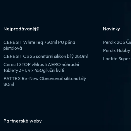
Nejprodávanější
Novinky
CERESIT WhiteTeq 750ml PU pěna
Perdix 205 Či
pistolová
Perdix Hobby 
CERESIT CS 25 sanitární silikon bílý 280ml
Loctite Super
Ceresit STOP vlhkosti AERO náhradní
tablety 3+1, 4 x 450g luční kvítí
PATTEX Re-New Obnovovač silikonu bílý
80ml
Partnerské weby