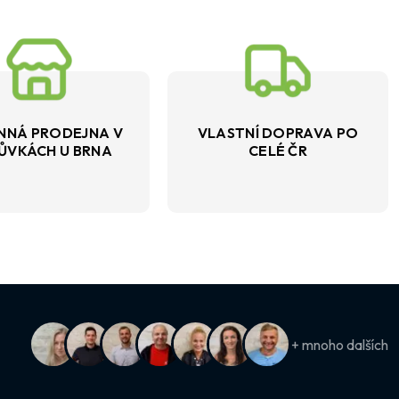
NNÁ PRODEJNA V
VLASTNÍ DOPRAVA PO
ŮVKÁCH U BRNA
CELÉ ČR
+ mnoho dalších