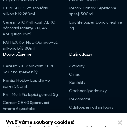
CERESIT CS 25 sanitární
Perdix Hobby Lepidlo ve
silikon bílý 280ml
spreji 500ml
Ceresit STOP vlhkosti AERO
Loctite Super bond creative
náhradní tablety 3+1, 4 x
3g
450g luční kvítí
PATTEX Re-New Obnovovač
silikonu bílý 80ml
Doporučujeme
Další odkazy
Ceresit STOP vlhkosti AERO
Aktuality
360° koupelna bílý
O nás
Perdix Hobby Lepidlo ve
Kontakty
spreji 500ml
Obchodní podmínky
Pritt Multi Fix lepící guma 35g
Reklamace
Ceresit CE 40 Spárovací
Odstoupení od smlouvy
hmota Aquastatic
Výprodej
Využíváme soubory cookies!
Partnerské weby