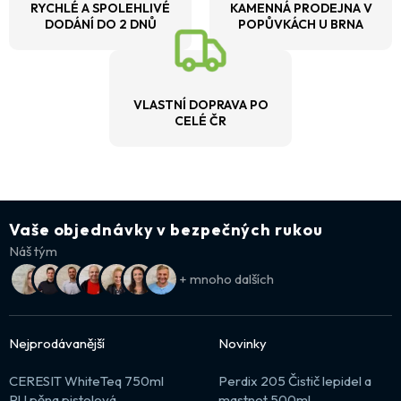
RYCHLÉ A SPOLEHLIVÉ
KAMENNÁ PRODEJNA V
DODÁNÍ DO 2 DNŮ
POPŮVKÁCH U BRNA
VLASTNÍ DOPRAVA PO
CELÉ ČR
Vaše objednávky v bezpečných rukou
Náš tým
+ mnoho dalších
Nejprodávanější
Novinky
CERESIT WhiteTeq 750ml
Perdix 205 Čistič lepidel a
PU pěna pistolová
mastnot 500ml