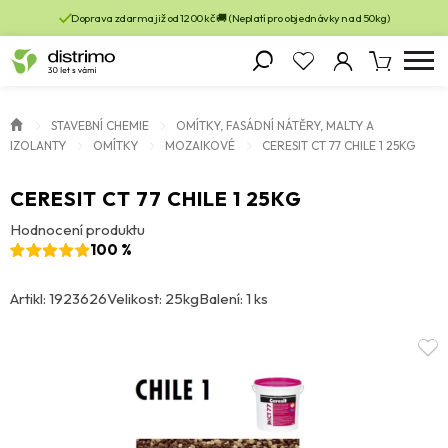
Doprava zdarma již od 1200 kč 🚚 (Neplatí pro objednávky nad 50kg)
STAVEBNÍ CHEMIE
OMÍTKY, FASÁDNÍ NÁTĚRY, MALTY A
IZOLANTY
OMÍTKY
MOZAIKOVÉ
CERESIT CT 77 CHILE 1 25KG
CERESIT CT 77 CHILE 1 25KG
Hodnocení produktu
100 %
Artikl: 1923626
Velikost: 25kg
Balení: 1 ks