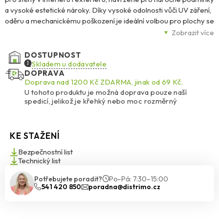
a vysoké estetické nároky. Díky vysoké odolnosti vůči UV záření,
oděru a mechanickému poškození je ideální volbou pro plochy se
zvýšeným zatížením – ať už se jedná o sokly, vstupní portály,
Zobrazit více
chodby nebo balustrády.
DOSTUPNOST
Její transparentní akrylové pojivo s barevným křemičitým
Skladem u dodavatele
DOPRAVA
kamenivem o zrnitosti 1,4–2,0 mm vytváří hladký, barevný a
Doprava nad 1200 Kč ZDARMA, jinak od 69 Kč.
trvanlivý vzhled. Omítka se snadno aplikuje nerezovým
U tohoto produktu je možná doprava pouze naší
hladítkem, dobře se roztírá i vyhlazuje a po vytvrdnutí je odolná
spedicí, jelikož je křehký nebo moc rozměrný
vůči znečištění a velmi snadno se udržuje.
K dispozici je 48 standardních odstínů, přičemž světlé barvy s
KE STAŽENÍ
HBW ≥ 25 % doporučujeme pro větší plochy. Tmavé a syté
odstíny se hodí zejména pro menší architektonické detaily. Díky
Bezpečnostní list
speciální formuli BioProtect navíc omítka účinně brání růstu
Technický list
plísní, řas a hub, a to i ve vlhkém prostředí.
Potřebujete poradit?
Po–Pá: 7:30–15:00
541 420 850
poradna@distrimo.cz
Ceresit CT 77 je vhodná pro různé podklady – tradiční omítky,
beton, sádrokarton i vláknité desky – a výborně se hodí jako
finální vrstva v kontaktních zateplovacích systémech Ceresit