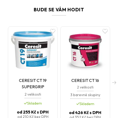
Ceretherm. Ideální volba všude tam, kde očekáváte vysokou
odolnost, snadnou údržbu a reprezentativní vzhled.
BUDE SE VÁM HODIT
CERESIT CT 19
CERESIT CT 16
SUPERGRIP
2 velikosti
2 velikosti
3 barevné skupiny
Skladem
Skladem
od
255 Kč
s DPH
od
426 Kč
s DPH
od
210 Kč
bez DPH
od
352 Kč
bez DPH