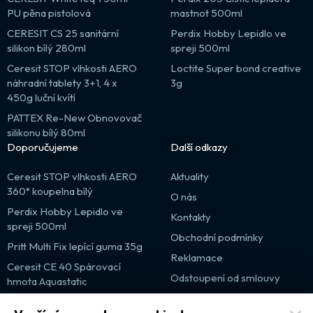
PU pěna pistolová
mastnot 500ml
CERESIT CS 25 sanitární
Perdix Hobby Lepidlo ve
silikon bílý 280ml
spreji 500ml
Ceresit STOP vlhkosti AERO
Loctite Super bond creative
náhradní tablety 3+1, 4 x
3g
450g luční kvítí
PATTEX Re-New Obnovovač
silikonu bílý 80ml
Doporučujeme
Další odkazy
Ceresit STOP vlhkosti AERO
Aktuality
360° koupelna bílý
O nás
Perdix Hobby Lepidlo ve
Kontakty
spreji 500ml
Obchodní podmínky
Pritt Multi Fix lepící guma 35g
Reklamace
Ceresit CE 40 Spárovací
Odstoupení od smlouvy
hmota Aquastatic
Výprodej