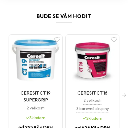
finální vrstva v kontaktních zateplovacích systémech Ceresit
Ceretherm. Ideální volba všude tam, kde očekáváte vysokou
odolnost, snadnou údržbu a reprezentativní vzhled.
BUDE SE VÁM HODIT
CERESIT CT 19
CERESIT CT 16
SUPERGRIP
2 velikosti
2 velikosti
3 barevné skupiny
Skladem
Skladem
od
255 Kč
s DPH
od
426 Kč
s DPH