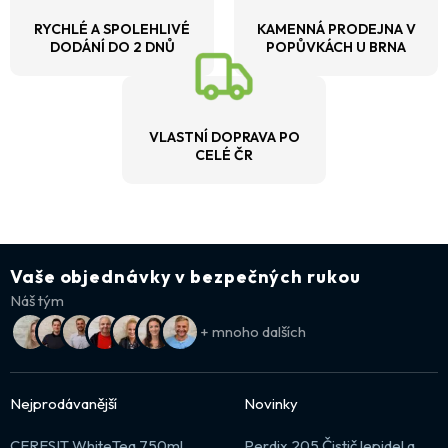
RYCHLÉ A SPOLEHLIVÉ
KAMENNÁ PRODEJNA V
DODÁNÍ DO 2 DNŮ
POPŮVKÁCH U BRNA
VLASTNÍ DOPRAVA PO
CELÉ ČR
Vaše objednávky v bezpečných rukou
Náš tým
+ mnoho dalších
Nejprodávanější
Novinky
CERESIT WhiteTeq 750ml
Perdix 205 Čistič lepidel a