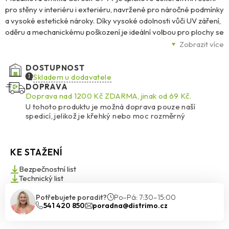
pro stěny v interiéru i exteriéru, navržené pro náročné podmínky
a vysoké estetické nároky. Díky vysoké odolnosti vůči UV záření,
oděru a mechanickému poškození je ideální volbou pro plochy se
zvýšeným zatížením – ať už se jedná o sokly, vstupní portály,
Zobrazit více
chodby nebo balustrády.
DOSTUPNOST
Její transparentní akrylové pojivo s barevným křemičitým
Skladem u dodavatele
DOPRAVA
kamenivem o zrnitosti 1,4–2,0 mm vytváří hladký, barevný a
Doprava nad 1200 Kč ZDARMA, jinak od 69 Kč.
trvanlivý vzhled. Omítka se snadno aplikuje nerezovým
U tohoto produktu je možná doprava pouze naší
hladítkem, dobře se roztírá i vyhlazuje a po vytvrdnutí je odolná
spedicí, jelikož je křehký nebo moc rozměrný
vůči znečištění a velmi snadno se udržuje.
K dispozici je 48 standardních odstínů, přičemž světlé barvy s
KE STAŽENÍ
HBW ≥ 25 % doporučujeme pro větší plochy. Tmavé a syté
odstíny se hodí zejména pro menší architektonické detaily. Díky
Bezpečnostní list
speciální formuli BioProtect navíc omítka účinně brání růstu
Technický list
plísní, řas a hub, a to i ve vlhkém prostředí.
Potřebujete poradit?
Po–Pá: 7:30–15:00
541 420 850
poradna@distrimo.cz
Ceresit CT 77 je vhodná pro různé podklady – tradiční omítky,
beton, sádrokarton i vláknité desky – a výborně se hodí jako