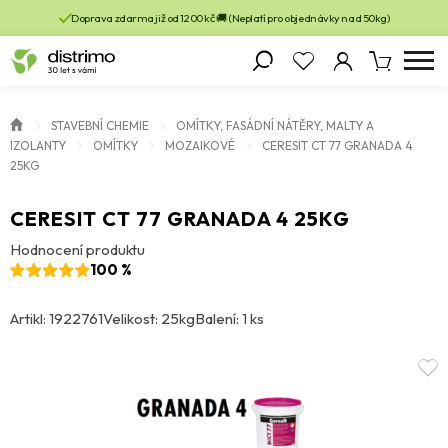
Doprava zdarma již od 1200 kč 🚚 (Neplatí pro objednávky nad 50kg)
STAVEBNÍ CHEMIE
OMÍTKY, FASÁDNÍ NÁTĚRY, MALTY A
IZOLANTY
OMÍTKY
MOZAIKOVÉ
CERESIT CT 77 GRANADA 4
25KG
CERESIT CT 77 GRANADA 4 25KG
Hodnocení produktu
100 %
Artikl: 1922761
Velikost: 25kg
Balení: 1 ks