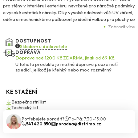
pro stěny v interiéru i exteriéru, navržené pro náročné podmínky
a vysoké estetické nároky. Díky vysoké odolnosti vůči UV záření,
oděru a mechanickému poškození je ideální volbou pro plochy se
zvýšeným zatížením – ať už se jedná o sokly, vstupní portály,
Zobrazit více
chodby nebo balustrády.
DOSTUPNOST
Její transparentní akrylové pojivo s barevným křemičitým
Skladem u dodavatele
DOPRAVA
kamenivem o zrnitosti 1,4–2,0 mm vytváří hladký, barevný a
Doprava nad 1200 Kč ZDARMA, jinak od 69 Kč.
trvanlivý vzhled. Omítka se snadno aplikuje nerezovým
U tohoto produktu je možná doprava pouze naší
hladítkem, dobře se roztírá i vyhlazuje a po vytvrdnutí je odolná
spedicí, jelikož je křehký nebo moc rozměrný
vůči znečištění a velmi snadno se udržuje.
K dispozici je 48 standardních odstínů, přičemž světlé barvy s
KE STAŽENÍ
HBW ≥ 25 % doporučujeme pro větší plochy. Tmavé a syté
odstíny se hodí zejména pro menší architektonické detaily. Díky
Bezpečnostní list
speciální formuli BioProtect navíc omítka účinně brání růstu
Technický list
plísní, řas a hub, a to i ve vlhkém prostředí.
Potřebujete poradit?
Po–Pá: 7:30–15:00
541 420 850
poradna@distrimo.cz
Ceresit CT 77 je vhodná pro různé podklady – tradiční omítky,
beton, sádrokarton i vláknité desky – a výborně se hodí jako