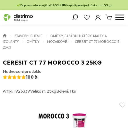
Doprava zdarma již od 1200 kč 🚚 (Neplatí pro objednávky nad 50kg)
STAVEBNÍ CHEMIE
OMÍTKY, FASÁDNÍ NÁTĚRY, MALTY A
IZOLANTY
OMÍTKY
MOZAIKOVÉ
CERESIT CT 77 MOROCCO 3
25KG
CERESIT CT 77 MOROCCO 3 25KG
Hodnocení produktu
100 %
Artikl: 1923339
Velikost: 25kg
Balení: 1 ks