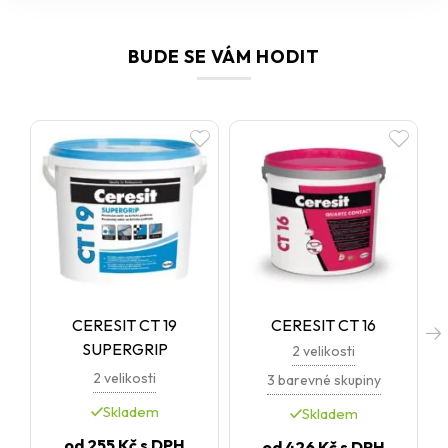
finální vrstva v kontaktních zateplovacích systémech Ceresit
Ceretherm. Ideální volba všude tam, kde očekáváte vysokou
odolnost, snadnou údržbu a reprezentativní vzhled.
BUDE SE VÁM HODIT
CERESIT CT 19
CERESIT CT 16
SUPERGRIP
2 velikosti
2 velikosti
3 barevné skupiny
Skladem
Skladem
od
255 Kč
s DPH
od
426 Kč
s DPH