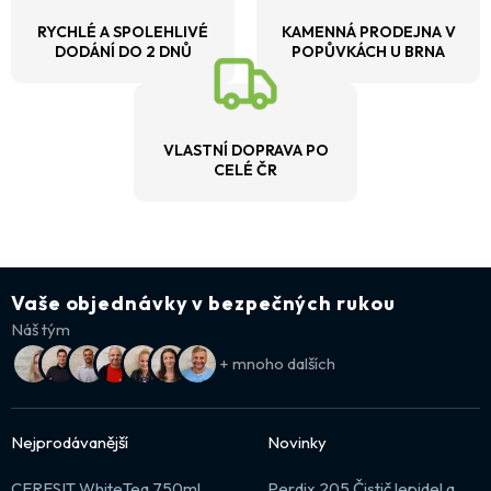
RYCHLÉ A SPOLEHLIVÉ
KAMENNÁ PRODEJNA V
DODÁNÍ DO 2 DNŮ
POPŮVKÁCH U BRNA
VLASTNÍ DOPRAVA PO
CELÉ ČR
Vaše objednávky v bezpečných rukou
Náš tým
+ mnoho dalších
Nejprodávanější
Novinky
CERESIT WhiteTeq 750ml
Perdix 205 Čistič lepidel a