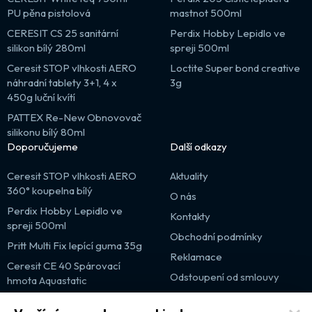
PU pěna pistolová
mastnot 500ml
CERESIT CS 25 sanitární
Perdix Hobby Lepidlo ve
silikon bílý 280ml
spreji 500ml
Ceresit STOP vlhkosti AERO
Loctite Super bond creative
náhradní tablety 3+1, 4 x
3g
450g luční kvítí
PATTEX Re-New Obnovovač
silikonu bílý 80ml
Doporučujeme
Další odkazy
Ceresit STOP vlhkosti AERO
Aktuality
360° koupelna bílý
O nás
Perdix Hobby Lepidlo ve
Kontakty
spreji 500ml
Obchodní podmínky
Pritt Multi Fix lepící guma 35g
Reklamace
Ceresit CE 40 Spárovací
Odstoupení od smlouvy
hmota Aquastatic
Výprodej