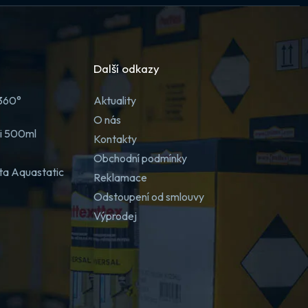
Další odkazy
 360°
Aktuality
O nás
ji 500ml
Kontakty
Obchodní podmínky
ta Aquastatic
Reklamace
Odstoupení od smlouvy
Výprodej