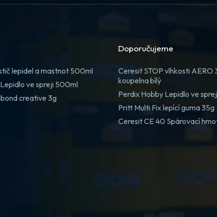
Doporučujeme
stič lepidel a mastnot 500ml
Ceresit STOP vlhkosti AERO
koupelna bílý
Lepidlo ve spreji 500ml
Perdix Hobby Lepidlo ve spre
 bond creative 3g
Pritt Multi Fix lepící guma 35g
Ceresit CE 40 Spárovací hmo