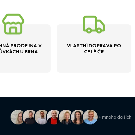
NNÁ PRODEJNA V
VLASTNÍ DOPRAVA PO
ŮVKÁCH U BRNA
CELÉ ČR
+ mnoho dalších