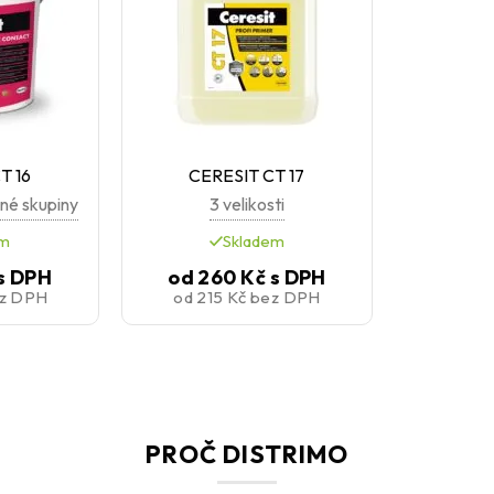
T 16
CERESIT CT 17
né skupiny
3 velikosti
em
Skladem
s DPH
od
260 Kč
s DPH
z DPH
od
215 Kč
bez DPH
PROČ DISTRIMO