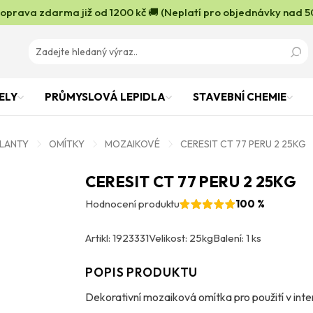
oprava zdarma již od 1200 kč 🚚 (Neplatí pro objednávky nad 5
ELY
PRŮMYSLOVÁ LEPIDLA
STAVEBNÍ CHEMIE
OLANTY
OMÍTKY
MOZAIKOVÉ
CERESIT CT 77 PERU 2 25KG
CERESIT CT 77 PERU 2 25KG
Hodnocení produktu
100 %
Artikl: 1923331
Velikost: 25kg
Balení: 1 ks
POPIS PRODUKTU
Dekorativní mozaiková omítka pro použití v inter