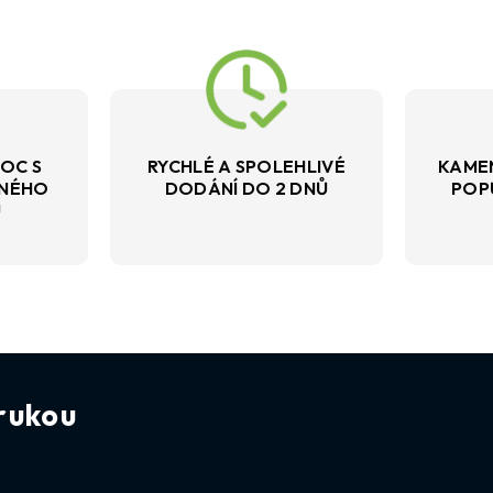
OC S
RYCHLÉ A SPOLEHLIVÉ
KAME
VNÉHO
DODÁNÍ DO 2 DNŮ
POP
U
rukou