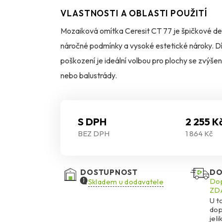
VLASTNOSTI A OBLASTI POUŽITÍ
Mozaiková omítka Ceresit CT 77 je špičkové deko
náročné podmínky a vysoké estetické nároky. D
poškození je ideální volbou pro plochy se zvýšen
nebo balustrády.
Její transparentní akrylové pojivo s barevným 
barevný a trvanlivý vzhled. Omítka se snadno ap
S DPH
2 255 K
BEZ DPH
1 864 Kč
vytvrdnutí je odolná vůči znečištění a velmi snad
K dispozici je 48 standardních odstínů, přičemž
DOSTUPNOST
DO
Tmavé a syté odstíny se hodí zejména pro menší a
Dop
Skladem u dodavatele
ZDA
omítka účinně brání růstu plísní, řas a hub, a to i
U t
dop
jel