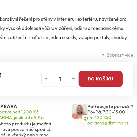
rativní řešení pro stěny v interiéru i exteriéru, navržené pro
íky vysoké odolnosti vůči UV záření, oděru a mechanickému
ým zatížením – ať už se jedná o sokly, vstupní portály, chodby
Zobrazit více
křemičitým kamenivem o zrnitosti 1,4–2,0 mm vytváří hladký,
likuje nerezovým hladítkem, dobře se roztírá i vyhlazuje a po
č
DO KOŠÍKU
no se udržuje.
 světlé barvy s HBW ≥ 25 % doporučujeme pro větší plochy.
PRAVA
Potřebujete poradit?
rchitektonické detaily. Díky speciální formuli BioProtect navíc
rava nad 1200 Kč
Po–Pá: 7:30–15:00
RMA, jinak od 69 Kč.
541 420 850
 ve vlhkém prostředí.
poradna@distrimo.cz
ohoto produktu je možná
rava pouze naší spedicí,
ikož je křehký nebo moc