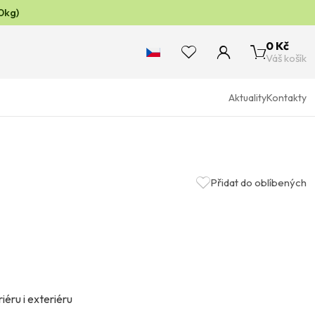
0kg)
0 Kč
Váš košík
Aktuality
Kontakty
Přidat do oblíbených
iéru i exteriéru