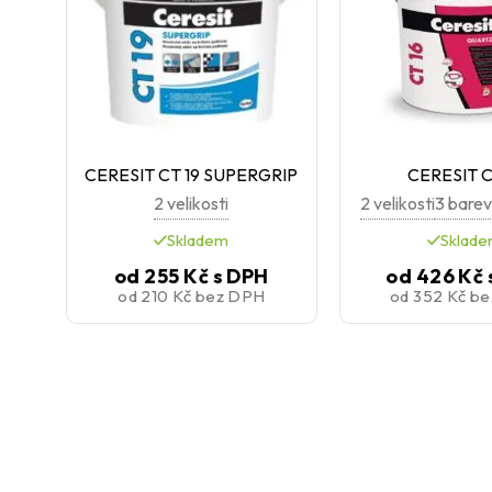
CERESIT CT 19 SUPERGRIP
CERESIT C
2 velikosti
2 velikosti
3 barev
Skladem
Sklad
od
255 Kč
s DPH
od
426 Kč
od
210 Kč
bez DPH
od
352 Kč
be