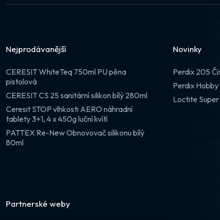
Nejprodávanější
Novinky
CERESIT WhiteTeq 750ml PU pěna
Perdix 205 Či
pistolová
Perdix Hobby 
CERESIT CS 25 sanitární silikon bílý 280ml
Loctite Super
Ceresit STOP vlhkosti AERO náhradní
tablety 3+1, 4 x 450g luční kvítí
PATTEX Re-New Obnovovač silikonu bílý
80ml
Partnerské weby