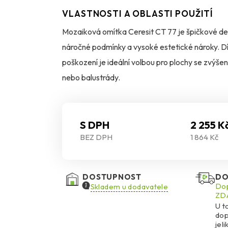
VLASTNOSTI A OBLASTI POUŽITÍ
Mozaiková omítka Ceresit CT 77 je špičkové deko
náročné podmínky a vysoké estetické nároky. D
poškození je ideální volbou pro plochy se zvýšen
nebo balustrády.
Její transparentní akrylové pojivo s barevným 
barevný a trvanlivý vzhled. Omítka se snadno ap
S DPH
2 255 K
BEZ DPH
1 864 Kč
vytvrdnutí je odolná vůči znečištění a velmi snad
K dispozici je 48 standardních odstínů, přičemž
DOSTUPNOST
DO
Tmavé a syté odstíny se hodí zejména pro menší a
Dop
Skladem u dodavatele
ZDA
omítka účinně brání růstu plísní, řas a hub, a to i
U t
dop
jel