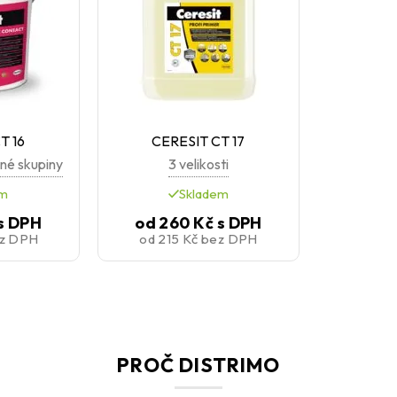
T 16
CERESIT CT 17
né skupiny
3 velikosti
em
Skladem
s DPH
od
260 Kč
s DPH
z DPH
od
215 Kč
bez DPH
PROČ DISTRIMO