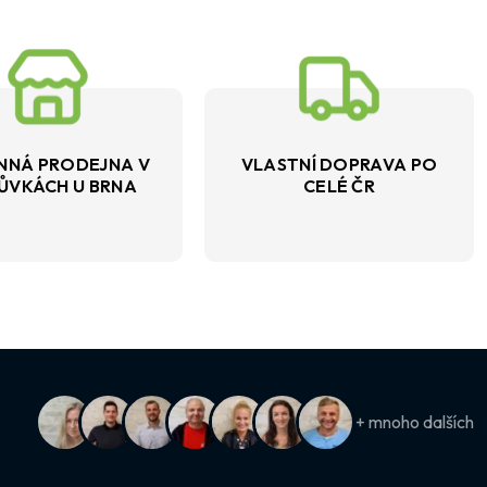
NNÁ PRODEJNA V
VLASTNÍ DOPRAVA PO
ŮVKÁCH U BRNA
CELÉ ČR
+ mnoho dalších