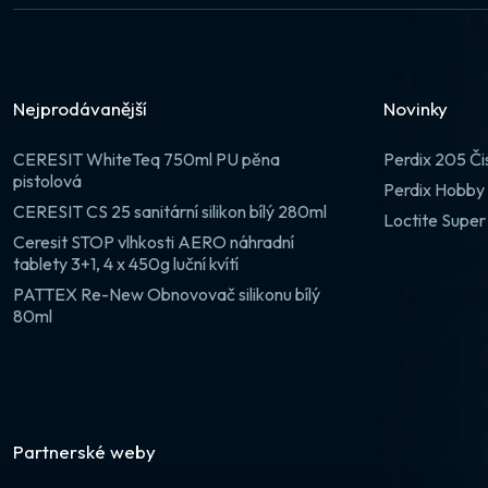
Nejprodávanější
Novinky
CERESIT WhiteTeq 750ml PU pěna
Perdix 205 Či
pistolová
Perdix Hobby 
CERESIT CS 25 sanitární silikon bílý 280ml
Loctite Super
Ceresit STOP vlhkosti AERO náhradní
tablety 3+1, 4 x 450g luční kvítí
PATTEX Re-New Obnovovač silikonu bílý
80ml
Partnerské weby