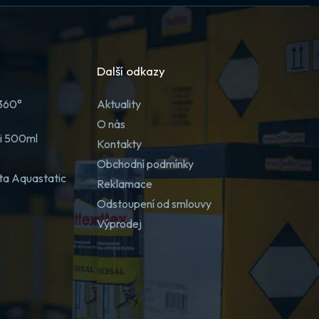
Další odkazy
 360°
Aktuality
O nás
ji 500ml
Kontakty
Obchodní podmínky
ta Aquastatic
Reklamace
Odstoupení od smlouvy
Výprodej