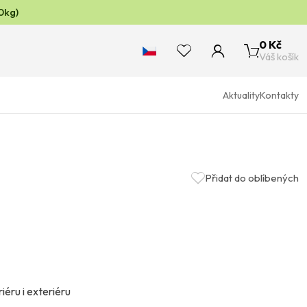
0kg)
0 Kč
Váš košík
Aktuality
Kontakty
Přidat do oblíbených
iéru i exteriéru