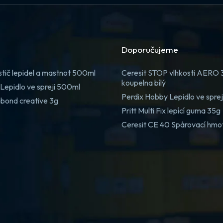
Doporučujeme
stič lepidel a mastnot 500ml
Ceresit STOP vlhkosti AERO
koupelna bílý
Lepidlo ve spreji 500ml
Perdix Hobby Lepidlo ve spre
 bond creative 3g
Pritt Multi Fix lepící guma 35g
Ceresit CE 40 Spárovací hmo