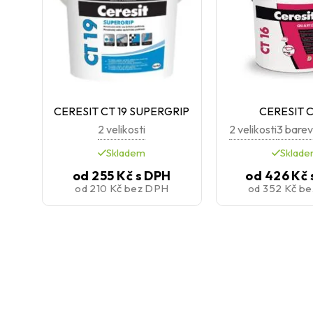
CERESIT CT 19 SUPERGRIP
CERESIT C
2 velikosti
2 velikosti
3 barev
Skladem
Sklad
od
255 Kč
s DPH
od
426 Kč
od
210 Kč
bez DPH
od
352 Kč
be