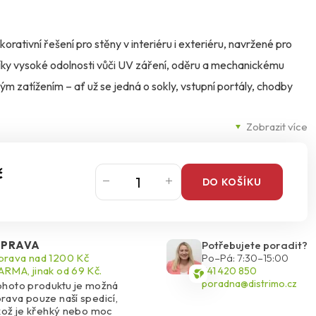
rativní řešení pro stěny v interiéru i exteriéru, navržené pro
íky vysoké odolnosti vůči UV záření, oděru a mechanickému
ým zatížením – ať už se jedná o sokly, vstupní portály, chodby
Zobrazit více
křemičitým kamenivem o zrnitosti 1,4–2,0 mm vytváří hladký,
likuje nerezovým hladítkem, dobře se roztírá i vyhlazuje a po
č
DO KOŠÍKU
no se udržuje.
 světlé barvy s HBW ≥ 25 % doporučujeme pro větší plochy.
PRAVA
Potřebujete poradit?
rchitektonické detaily. Díky speciální formuli BioProtect navíc
rava nad 1200 Kč
Po–Pá: 7:30–15:00
RMA, jinak od 69 Kč.
541 420 850
 ve vlhkém prostředí.
poradna@distrimo.cz
ohoto produktu je možná
rava pouze naší spedicí,
ikož je křehký nebo moc