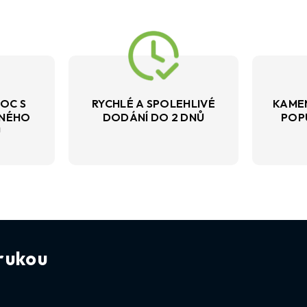
OC S
RYCHLÉ A SPOLEHLIVÉ
KAME
VNÉHO
DODÁNÍ DO 2 DNŮ
POP
U
rukou