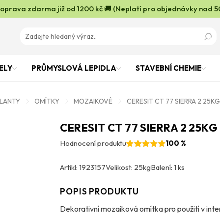
oprava zdarma již od 1200 kč 🚚 (Neplatí pro objednávky nad 5
ELY
PRŮMYSLOVÁ LEPIDLA
STAVEBNÍ CHEMIE
OLANTY
OMÍTKY
MOZAIKOVÉ
CERESIT CT 77 SIERRA 2 25KG
CERESIT CT 77 SIERRA 2 25KG
Hodnocení produktu
100 %
Artikl: 1923157
Velikost: 25kg
Balení: 1 ks
POPIS PRODUKTU
Dekorativní mozaiková omítka pro použití v inter