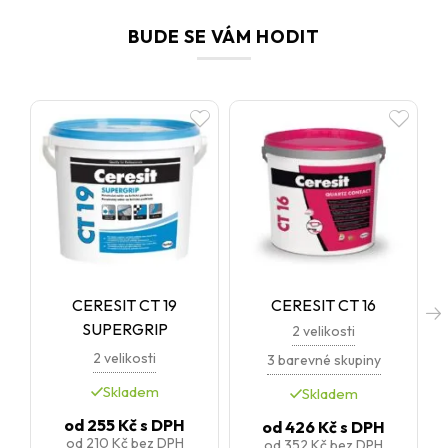
Ceretherm. Ideální volba všude tam, kde očekáváte vysokou
odolnost, snadnou údržbu a reprezentativní vzhled.
BUDE SE VÁM HODIT
CERESIT CT 19
CERESIT CT 16
SUPERGRIP
2 velikosti
2 velikosti
3 barevné skupiny
Skladem
Skladem
od
255 Kč
s DPH
od
426 Kč
s DPH
od
210 Kč
bez DPH
od
352 Kč
bez DPH