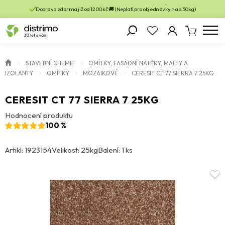
Doprava zdarma již od 1200 kč 🚚 (Neplatí pro objednávky nad 50kg)
STAVEBNÍ CHEMIE
OMÍTKY, FASÁDNÍ NÁTĚRY, MALTY A
IZOLANTY
OMÍTKY
MOZAIKOVÉ
CERESIT CT 77 SIERRA 7 25KG
CERESIT CT 77 SIERRA 7 25KG
Hodnocení produktu
100 %
Artikl: 1923154
Velikost: 25kg
Balení: 1 ks