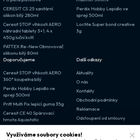
CERESIT CS 25 sanitární
Perdix Hobby Lepidlo ve
silikon bílý 280ml
spreji 500ml
Ceresit STOP vlhkosti AERO
Loctite Super bond creative
náhradní tablety 3+1, 4 x
3g
450g luční kvítí
PATTEX Re-New Obnovovač
silikonu bílý 80ml
Doporučujeme
Další odkazy
Ceresit STOP vlhkosti AERO
Aktuality
360° koupelna bílý
O nás
Perdix Hobby Lepidlo ve
Kontakty
spreji 500ml
Obchodní podmínky
Pritt Multi Fix lepící guma 35g
Reklamace
Ceresit CE 40 Spárovací
Odstoupení od smlouvy
hmota Aquastatic
Výprodej
Využíváme soubory cookies!
Partnerské weby