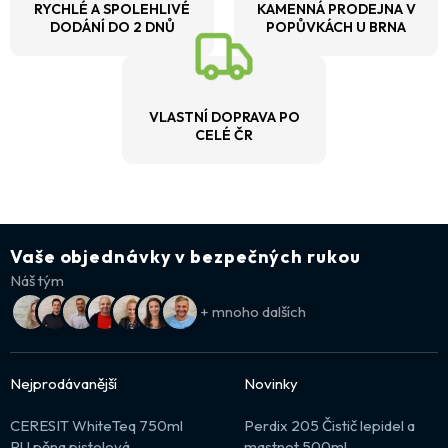
RYCHLÉ A SPOLEHLIVÉ
KAMENNÁ PRODEJNA V
DODÁNÍ DO 2 DNŮ
POPŮVKÁCH U BRNA
VLASTNÍ DOPRAVA PO
CELÉ ČR
Vaše objednávky v bezpečných rukou
Náš tým
+ mnoho dalších
Nejprodávanější
Novinky
CERESIT WhiteTeq 750ml
Perdix 205 Čistič lepidel a
PU pěna pistolová
mastnot 500ml