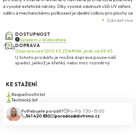
a vysoké estetické nároky. Díky vysoké odolnosti vůči UV záření,
oděru a mechanickému poškození je ideální volbou pro plochy se
zvýšeným zatížením – ať už se jedná o sokly, vstupní portály,
Zobrazit více
chodby nebo balustrády.
DOSTUPNOST
Její transparentní akrylové pojivo s barevným křemičitým
Skladem u dodavatele
DOPRAVA
kamenivem o zrnitosti 1,4–2,0 mm vytváří hladký, barevný a
Doprava nad 1200 Kč ZDARMA, jinak od 69 Kč.
trvanlivý vzhled. Omítka se snadno aplikuje nerezovým
U tohoto produktu je možná doprava pouze naší
hladítkem, dobře se roztírá i vyhlazuje a po vytvrdnutí je odolná
spedicí, jelikož je křehký nebo moc rozměrný
vůči znečištění a velmi snadno se udržuje.
K dispozici je 48 standardních odstínů, přičemž světlé barvy s
KE STAŽENÍ
HBW ≥ 25 % doporučujeme pro větší plochy. Tmavé a syté
odstíny se hodí zejména pro menší architektonické detaily. Díky
Bezpečnostní list
speciální formuli BioProtect navíc omítka účinně brání růstu
Technický list
plísní, řas a hub, a to i ve vlhkém prostředí.
Potřebujete poradit?
Po–Pá: 7:30–15:00
541 420 850
poradna@distrimo.cz
Ceresit CT 77 je vhodná pro různé podklady – tradiční omítky,
beton, sádrokarton i vláknité desky – a výborně se hodí jako
finální vrstva v kontaktních zateplovacích systémech Ceresit