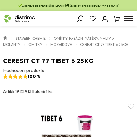
Doprava zdarma již od 1200 kč 🚚 (Neplatí pro objednávky nad 50kg)
STAVEBNÍ CHEMIE
OMÍTKY, FASÁDNÍ NÁTĚRY, MALTY A
IZOLANTY
OMÍTKY
MOZAIKOVÉ
CERESIT CT 77 TIBET 6 25KG
CERESIT CT 77 TIBET 6 25KG
Hodnocení produktu
100 %
Artikl: 1922913
Balení: 1 ks