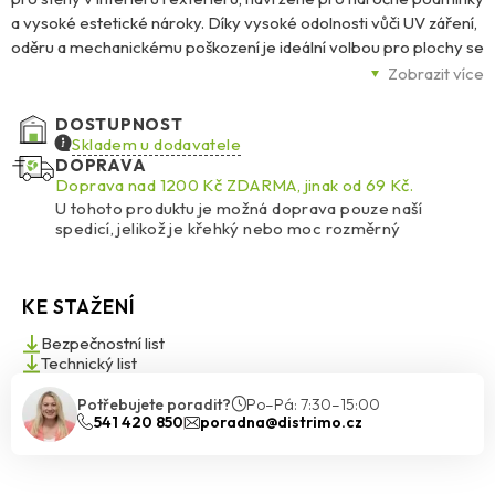
a vysoké estetické nároky. Díky vysoké odolnosti vůči UV záření,
oděru a mechanickému poškození je ideální volbou pro plochy se
zvýšeným zatížením – ať už se jedná o sokly, vstupní portály,
Zobrazit více
chodby nebo balustrády.
DOSTUPNOST
Její transparentní akrylové pojivo s barevným křemičitým
Skladem u dodavatele
DOPRAVA
kamenivem o zrnitosti 1,4–2,0 mm vytváří hladký, barevný a
Doprava nad 1200 Kč ZDARMA, jinak od 69 Kč.
trvanlivý vzhled. Omítka se snadno aplikuje nerezovým
U tohoto produktu je možná doprava pouze naší
hladítkem, dobře se roztírá i vyhlazuje a po vytvrdnutí je odolná
spedicí, jelikož je křehký nebo moc rozměrný
vůči znečištění a velmi snadno se udržuje.
K dispozici je 48 standardních odstínů, přičemž světlé barvy s
KE STAŽENÍ
HBW ≥ 25 % doporučujeme pro větší plochy. Tmavé a syté
odstíny se hodí zejména pro menší architektonické detaily. Díky
Bezpečnostní list
speciální formuli BioProtect navíc omítka účinně brání růstu
Technický list
plísní, řas a hub, a to i ve vlhkém prostředí.
Potřebujete poradit?
Po–Pá: 7:30–15:00
541 420 850
poradna@distrimo.cz
Ceresit CT 77 je vhodná pro různé podklady – tradiční omítky,
beton, sádrokarton i vláknité desky – a výborně se hodí jako
finální vrstva v kontaktních zateplovacích systémech Ceresit