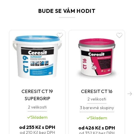
Ceretherm. Ideální volba všude tam, kde očekáváte vysokou
odolnost, snadnou údržbu a reprezentativní vzhled.
BUDE SE VÁM HODIT
CERESIT CT 19
CERESIT CT 16
SUPERGRIP
2 velikosti
2 velikosti
3 barevné skupiny
Skladem
Skladem
od
255 Kč
s DPH
od
426 Kč
s DPH
od
210 Kč
bez DPH
od
352 Kč
bez DPH