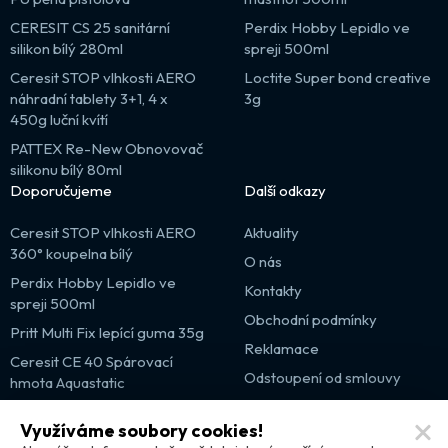
CERESIT CS 25 sanitární
Perdix Hobby Lepidlo ve
silikon bílý 280ml
spreji 500ml
Ceresit STOP vlhkosti AERO
Loctite Super bond creative
náhradní tablety 3+1, 4 x
3g
450g luční kvítí
PATTEX Re-New Obnovovač
silikonu bílý 80ml
Doporučujeme
Další odkazy
Ceresit STOP vlhkosti AERO
Aktuality
360° koupelna bílý
O nás
Perdix Hobby Lepidlo ve
Kontakty
spreji 500ml
Obchodní podmínky
Pritt Multi Fix lepící guma 35g
Reklamace
Ceresit CE 40 Spárovací
Odstoupení od smlouvy
hmota Aquastatic
Výprodej
Využíváme soubory cookies!
Partnerské weby