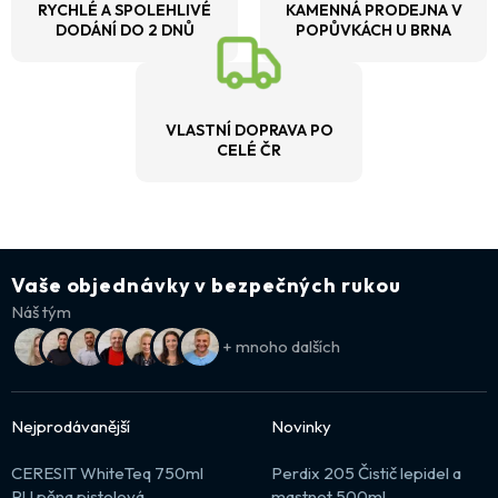
RYCHLÉ A SPOLEHLIVÉ
KAMENNÁ PRODEJNA V
DODÁNÍ DO 2 DNŮ
POPŮVKÁCH U BRNA
VLASTNÍ DOPRAVA PO
CELÉ ČR
Vaše objednávky v bezpečných rukou
Náš tým
+ mnoho dalších
Nejprodávanější
Novinky
CERESIT WhiteTeq 750ml
Perdix 205 Čistič lepidel a
PU pěna pistolová
mastnot 500ml