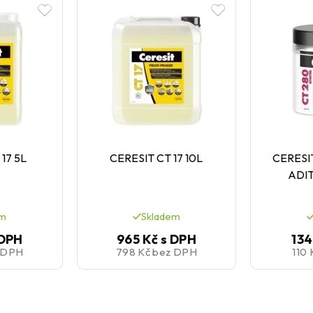
17 5L
CERESIT CT 17 10L
CERESI
ADI
em
Skladem
 DPH
965 Kč
s DPH
134
 DPH
798 Kč
bez DPH
110