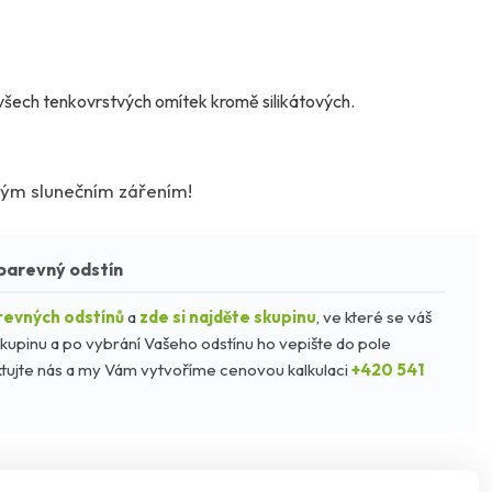
 všech tenkovrstvých omítek kromě silikátových.
ým slunečním zářením!
barevný odstín
revných odstínů
a
zde si najděte skupinu
, ve které se váš
kupinu a po vybrání Vašeho odstínu ho vepište do pole
taktujte nás a my Vám vytvoříme cenovou kalkulaci
+420 541