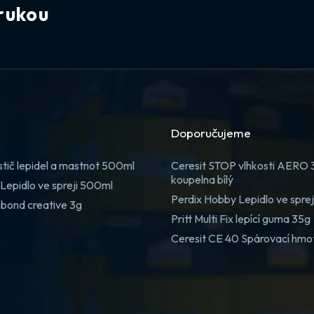
rukou
Doporučujeme
stič lepidel a mastnot 500ml
Ceresit STOP vlhkosti AERO
koupelna bílý
Lepidlo ve spreji 500ml
Perdix Hobby Lepidlo ve spre
 bond creative 3g
Pritt Multi Fix lepící guma 35g
Ceresit CE 40 Spárovací hmo