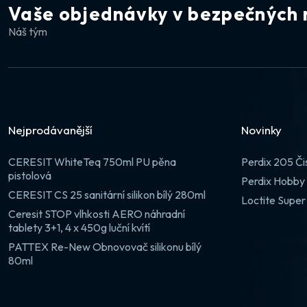
Vaše objednávky v bezpečných 
Náš tým
Nejprodávanější
Novinky
CERESIT WhiteTeq 750ml PU pěna
Perdix 205 Či
pistolová
Perdix Hobby 
CERESIT CS 25 sanitární silikon bílý 280ml
Loctite Super
Ceresit STOP vlhkosti AERO náhradní
tablety 3+1, 4 x 450g luční kvítí
PATTEX Re-New Obnovovač silikonu bílý
80ml