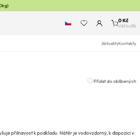
0kg)
0 Kč
Váš košík
Aktuality
Kontakty
Přidat do oblíbených
yšuje přilnavost k podkladu. Nátěr je vodovzdorný, k dispozici v