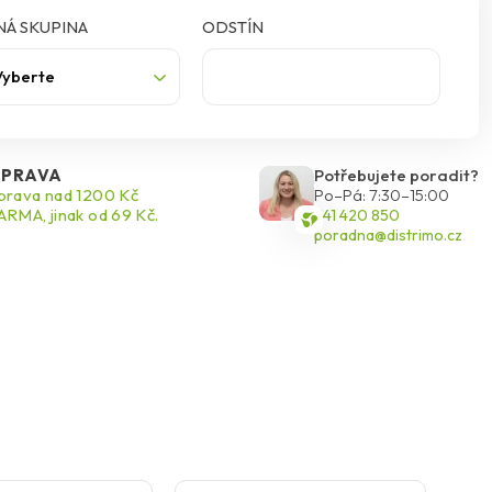
Á SKUPINA
ODSTÍN
Vyberte
PRAVA
Potřebujete poradit?
rava nad 1200 Kč
Po–Pá: 7:30–15:00
RMA, jinak od 69 Kč.
541 420 850
poradna@distrimo.cz