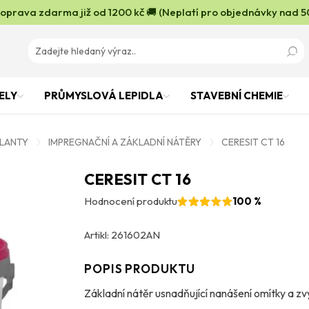
oprava zdarma již od 1200 kč 🚚 (Neplatí pro objednávky nad 5
ELY
PRŮMYSLOVÁ LEPIDLA
STAVEBNÍ CHEMIE
OLANTY
IMPREGNAČNÍ A ZÁKLADNÍ NÁTĚRY
CERESIT CT 16
CERESIT CT 16
Hodnocení produktu
100 %
Artikl: 261602AN
POPIS PRODUKTU
Základní nátěr usnadňující nanášení omítky a zv