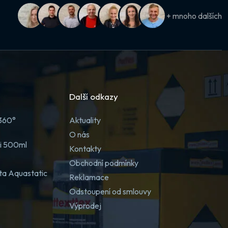
+ mnoho dalších
Další odkazy
 360°
Aktuality
O nás
ji 500ml
Kontakty
Obchodní podmínky
ta Aquastatic
Reklamace
Odstoupení od smlouvy
Výprodej