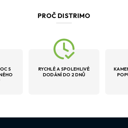
PROČ DISTRIMO
OC S
RYCHLÉ A SPOLEHLIVÉ
KAME
VNÉHO
DODÁNÍ DO 2 DNŮ
POP
U