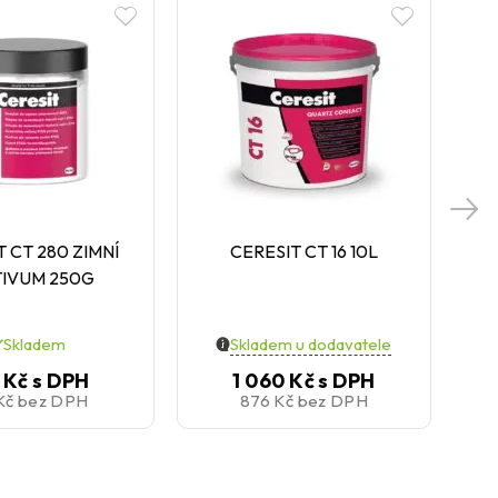
T CT 280 ZIMNÍ
CERESIT CT 16 10L
CE
TIVUM 250G
Skladem
Skladem u dodavatele
 Kč
s DPH
1 060 Kč
s DPH
 Kč
bez DPH
876 Kč
bez DPH