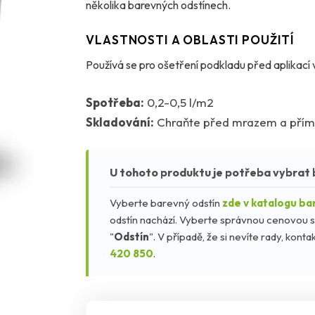
několika barevných odstínech.
VLASTNOSTI A OBLASTI POUŽITÍ
Používá se pro ošetření podkladu před aplikací
Spotřeba:
0,2-0,5 l/m2
Skladování:
Chraňte před mrazem a přím
U tohoto produktu je potřeba vybrat 
Vyberte barevný odstín
zde v katalogu ba
odstín nachází. Vyberte správnou cenovou s
"
Odstín
". V případě, že si nevíte rady, kon
420 850
.