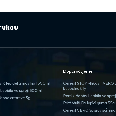
rukou
Doporučujeme
stič lepidel a mastnot 500ml
Ceresit STOP vlhkosti AERO
koupelna bílý
Lepidlo ve spreji 500ml
Perdix Hobby Lepidlo ve spre
 bond creative 3g
Pritt Multi Fix lepící guma 35g
Ceresit CE 40 Spárovací hmo