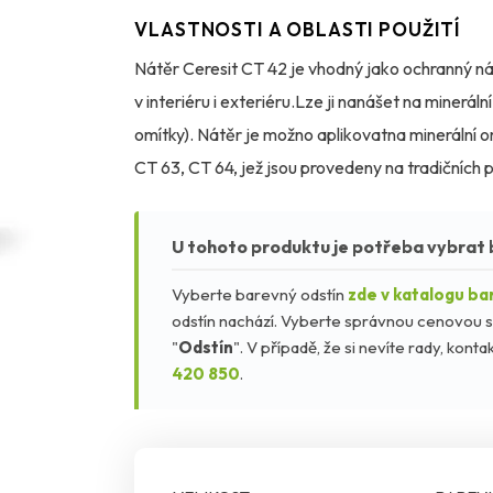
VLASTNOSTI A OBLASTI POUŽITÍ
Nátěr Ceresit CT 42 je vhodný jako ochranný ná
v interiéru i exteriéru.Lze ji nanášet na mine
omítky). Nátěr je možno aplikovatna minerální 
CT 63, CT 64, jež jsou provedeny na tradičních
budov Ceresit Ceretherm(ETICS). Fasády natře
odpovídajícím tlakem. Zahřívání fasády vyvoláv
U tohoto produktu je potřeba vybrat 
použity pouzena menších plochách, např. archit
Vyberte barevný odstín
zde v katalogu ba
formuli BioProtect odolává delší dobu protibio
odstín nachází. Vyberte správnou cenovou s
"
Odstín
". V případě, že si nevíte rady, kon
420 850
.