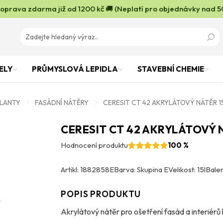
oprava zdarma již od 1200 kč 🚚 (Neplatí pro objednávky nad 5
ELY
PRŮMYSLOVÁ LEPIDLA
STAVEBNÍ CHEMIE
OLANTY
FASÁDNÍ NÁTĚRY
CERESIT CT 42 AKRYLÁTOVÝ NÁTĚR 1
CERESIT CT 42 AKRYLÁTOVÝ 
Hodnocení produktu
100 %
Artikl: 1882858E
Barva: Skupina E
Velikost: 15l
Balen
POPIS PRODUKTU
Akrylátový nátěr pro ošetření fasád a interiérů