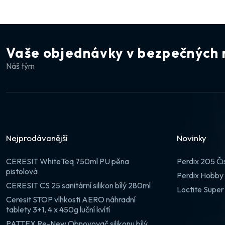
Vaše objednávky v bezpečných 
Náš tým
Nejprodávanější
Novinky
CERESIT WhiteTeq 750ml PU pěna
Perdix 205 Či
pistolová
Perdix Hobby 
CERESIT CS 25 sanitární silikon bílý 280ml
Loctite Super
Ceresit STOP vlhkosti AERO náhradní
tablety 3+1, 4 x 450g luční kvítí
PATTEX Re-New Obnovovač silikonu bílý