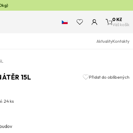
0kg)
0 Kč
Váš košík
Aktuality
Kontakty
5L
NÁTĚR 15L
Přidat do oblíbených
í: 24 ks
 budov