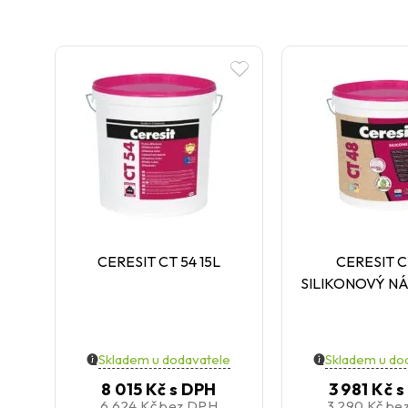
CERESIT CT 54 15L
CERESIT C
SILIKONOVÝ NÁ
Skladem u dodavatele
Skladem u do
8 015 Kč
s DPH
3 981 Kč
s
6 624 Kč
bez DPH
3 290 Kč
be