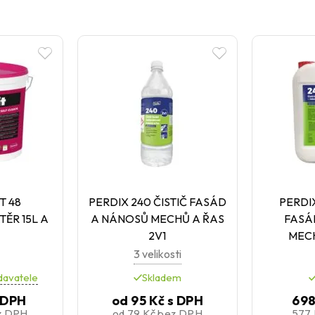
T 48
PERDIX 240 ČISTIČ FASÁD
PERDIX
TĚR 15L A
A NÁNOSŮ MECHŮ A ŘAS
FASÁ
2V1
MECH
3 velikosti
davatele
Skladem
 DPH
od
95 Kč
s DPH
698
z DPH
od
79 Kč
bez DPH
577