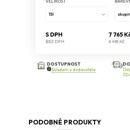
VELIKOST
BAREVN
15l
skupi
S DPH
7 765 K
BEZ DPH
6 418 Kč
DOSTUPNOST
DO
Dop
Skladem u dodavatele
ZDA
PODOBNÉ PRODUKTY