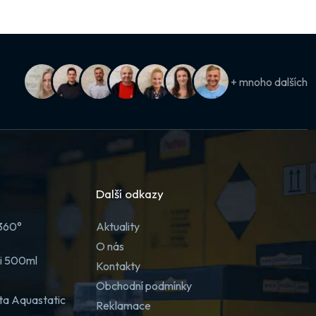
+ mnoho dalších
Další odkazy
 360°
Aktuality
O nás
ji 500ml
Kontakty
Obchodní podmínky
ta Aquastatic
Reklamace