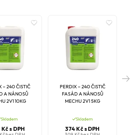
 – 240 ČISTIČ
PERDIX – 240 ČISTIČ
D A NÁNOSŮ
FASÁD A NÁNOSŮ
U 2V1 10KG
MECHU 2V1 5KG
Skladem
Skladem
 Kč
s DPH
374 Kč
s DPH
 Kč
bez DPH
309 Kč
bez DPH