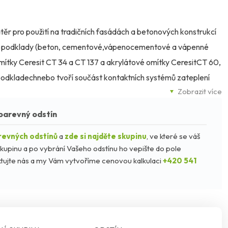
těr pro použití na tradičních fasádách a betonových konstrukcí
rální podklady (beton, cementové,vápenocementové a vápenné
omítky Ceresit CT 34 a CT 137 a akrylátové omítky CeresitCT 60,
 podkladechnebo tvoří součást kontaktních systémů zateplení
Zobrazit více
né nátěrem CT 42 je možné čistit pomocí tlakovévody s
á vzniknežádoucích napětí, proto by tmavé odstíny měly být
barevný odstín
ektonických detailech. Akrylátový nátěr Ceresit CT 42 díky
revných odstínů
a
zde si najděte skupinu
, ve které se váš
logickému napadnutí houbami, plísněmi a řasami.
kupinu a po vybrání Vašeho odstínu ho vepište do pole
taktujte nás a my Vám vytvoříme cenovou kalkulaci
+420 541