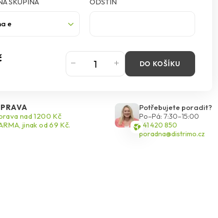
Á SKUPINA
ODSTÍN
na e
č
DO KOŠÍKU
PRAVA
Potřebujete poradit?
rava nad 1200 Kč
Po–Pá: 7:30–15:00
RMA, jinak od 69 Kč.
541 420 850
poradna@distrimo.cz