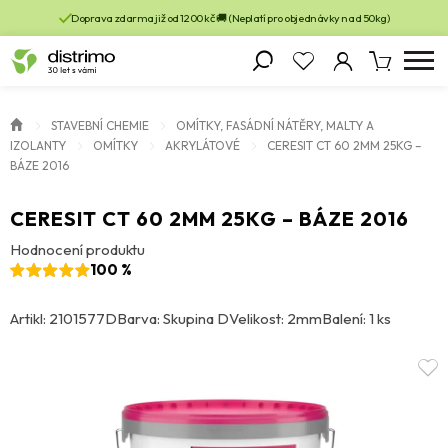
Doprava zdarma již od 1200 kč 🚚 (Neplatí pro objednávky nad 50kg)
STAVEBNÍ CHEMIE
OMÍTKY, FASÁDNÍ NÁTĚRY, MALTY A
IZOLANTY
OMÍTKY
AKRYLÁTOVÉ
CERESIT CT 60 2MM 25KG –
BÁZE 2016
CERESIT CT 60 2MM 25KG – BÁZE 2016
Hodnocení produktu
100 %
Artikl: 2101577D
Barva: Skupina D
Velikost: 2mm
Balení: 1 ks