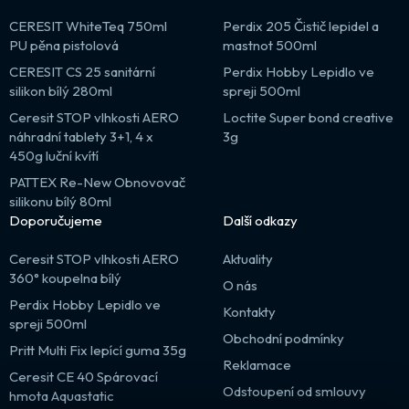
CERESIT WhiteTeq 750ml
Perdix 205 Čistič lepidel a
PU pěna pistolová
mastnot 500ml
CERESIT CS 25 sanitární
Perdix Hobby Lepidlo ve
silikon bílý 280ml
spreji 500ml
Ceresit STOP vlhkosti AERO
Loctite Super bond creative
náhradní tablety 3+1, 4 x
3g
450g luční kvítí
PATTEX Re-New Obnovovač
silikonu bílý 80ml
Doporučujeme
Další odkazy
Ceresit STOP vlhkosti AERO
Aktuality
360° koupelna bílý
O nás
Perdix Hobby Lepidlo ve
Kontakty
spreji 500ml
Obchodní podmínky
Pritt Multi Fix lepící guma 35g
Reklamace
Ceresit CE 40 Spárovací
Odstoupení od smlouvy
hmota Aquastatic