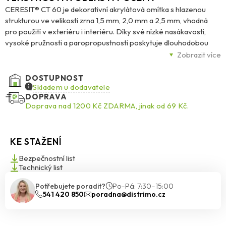
CERESIT® CT 60 je dekorativní akrylátová omítka s hlazenou
strukturou ve velikosti zrna 1,5 mm, 2,0 mm a 2,5 mm, vhodná
pro použití v exteriéru i interiéru. Díky své nízké nasákavosti,
vysoké pružnosti a paropropustnosti poskytuje dlouhodobou
odolnost proti povětrnostním vlivům i mechanickému poškození.
Zobrazit více
Omítka je dostupná v celé paletě barev Ceresit Colours of
Nature® a lze ji aplikovat na beton, tradiční omítky nebo vrstvy
DOSTUPNOST
vyztužené armovací sítí v zateplovacích systémech Ceresit
Skladem u dodavatele
DOPRAVA
Ceretherm (ETICS) s deskami z EPS. Speciální složení zaručuje
Doprava nad 1200 Kč ZDARMA, jinak od 69 Kč.
odolnost proti biologickému napadení, jako jsou houby, plísně a
řasy. Dodává se v balení 25 kg.
KE STAŽENÍ
Bezpečnostní list
Technický list
Potřebujete poradit?
Po–Pá: 7:30–15:00
541 420 850
poradna@distrimo.cz