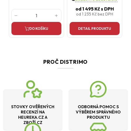
od
1 495 Kč
s DPH
od
1 235 Kč
bez DPH
DO KOŠÍKU
DETAIL PRODUKTU
PROČ DISTRIMO
STOVKY OVĚŘENÝCH
ODBORNÁ POMOC S
RECENZÍ NA
VÝBĚREM SPRÁVNÉHO
HEUREKA.CZ A
PRODUKTU
ZBOŽÍ.CZ