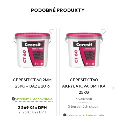
PODOBNÉ PRODUKTY
CERESIT CT 60 2MM
CERESIT CT60
25KG – BÁZE 2016
AKRYLÁTOVÁ OMÍTKA
25KG
Skladem u dodavatele
3 velikosti
5 barevných skupin
2 569 Kč
s DPH
2 123 Kč
bez DPH
Skladem u dodavatele