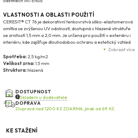
odstínech INTENSE
VLASTNOSTI A OBLASTI POUŽITÍ
CERESIT® CT 76 je dekorativní tenkovrstvá siliko-elastomerová
omítka se zvýšenou UV odolností, dostupná v hlazené struktuře
se zrnitostí 1,5 mm a 2,0 mm. Je určena pro použití v exteriéru i
interiéru, kde zajišťuje dlouhodobou ochranu a estetický vzhled
fasád i stěn. Díky technologii UV Protect, založené na UV
Zobrazit více
pohlcovačích a lapačích volných radikálů, má omítka
Spotřeba:
2,5 kg/m2
prodlouženou životnost, vysokou barevnou stálost a zvýšenou
Velikost zrna:
1,5 mm
odolnost vůči slunečnímu záření. Povrch se vyznačuje tzv.
Struktura:
hlazená
samoléčícím efektem, který pomáhá eliminovat drobné
poškození. CT 76 je elastická, odolná proti povětrnostním vlivům
a náhlým tepelným změnám, a lze ji aplikovat na beton, tradiční i
DOSTUPNOST
sádrové omítky nebo sádrokartonové desky. Dodává se v balení
Skladem u dodavatele
25 kg.
DOPRAVA
Doprava nad 1200 Kč ZDARMA, jinak od 69 Kč.
KE STAŽENÍ