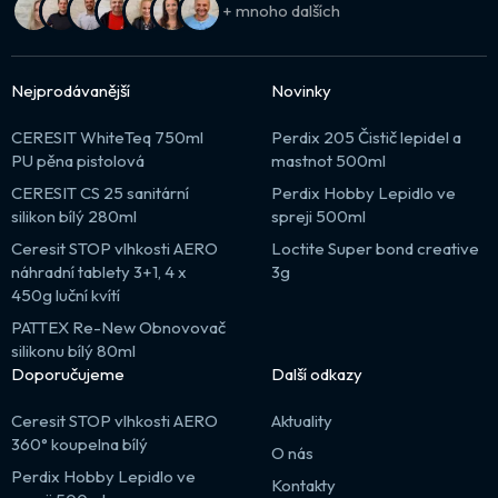
+ mnoho dalších
Nejprodávanější
Novinky
CERESIT WhiteTeq 750ml
Perdix 205 Čistič lepidel a
PU pěna pistolová
mastnot 500ml
CERESIT CS 25 sanitární
Perdix Hobby Lepidlo ve
silikon bílý 280ml
spreji 500ml
Ceresit STOP vlhkosti AERO
Loctite Super bond creative
náhradní tablety 3+1, 4 x
3g
450g luční kvítí
PATTEX Re-New Obnovovač
silikonu bílý 80ml
Doporučujeme
Další odkazy
Ceresit STOP vlhkosti AERO
Aktuality
360° koupelna bílý
O nás
Perdix Hobby Lepidlo ve
Kontakty