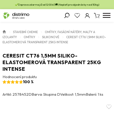
Doprava zdarma již od 1200 kč 🚚 (Neplatí pro objednávky nad 50kg)
STAVEBNÍ CHEMIE
OMÍTKY, FASÁDNÍ NÁTĚRY, MALTY A
IZOLANTY
OMÍTKY
SILIKONOVÉ
CERESIT CT76 1,5MM SILIKO-
ELASTOMEROVÁ TRANSPARENT 25KG INTENSE
CERESIT CT76 1,5MM SILIKO-
ELASTOMEROVÁ TRANSPARENT 25KG
INTENSE
Hodnocení produktu
100 %
Artikl: 2578452D
Barva: Skupina D
Velikost: 1,5mm
Balení: 1 ks