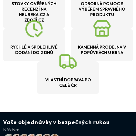
STOVKY OVĚŘENÝCH
ODBORNÁ POMOC S
RECENZÍ NA
VÝBĚREM SPRÁVNÉHO
HEUREKA.CZ A
PRODUKTU
ZBOŽÍ.CZ
RYCHLÉ A SPOLEHLIVÉ
KAMENNÁ PRODEJNA V
DODÁNÍ DO 2 DNŮ
POPŮVKÁCH U BRNA
VLASTNÍ DOPRAVA PO
CELÉ ČR
Vaše objednávky v bezpečných rukou
Náš tým