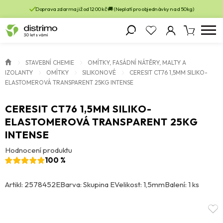
Doprava zdarma již od 1200 kč 🚚 (Neplatí pro objednávky nad 50kg)
STAVEBNÍ CHEMIE
OMÍTKY, FASÁDNÍ NÁTĚRY, MALTY A
IZOLANTY
OMÍTKY
SILIKONOVÉ
CERESIT CT76 1,5MM SILIKO-
ELASTOMEROVÁ TRANSPARENT 25KG INTENSE
CERESIT CT76 1,5MM SILIKO-
ELASTOMEROVÁ TRANSPARENT 25KG
INTENSE
Hodnocení produktu
100 %
Artikl: 2578452E
Barva: Skupina E
Velikost: 1,5mm
Balení: 1 ks