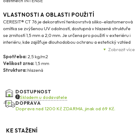
odstínech INTENSE
VLASTNOSTI A OBLASTI POUŽITÍ
CERESIT® CT 76 je dekorativní tenkovrstvá siliko-elastomerová
omítka se zvýšenou UV odolností, dostupná v hlazené struktuře
se zrnitostí 1,5 mm a 2,0 mm. Je určena pro použití v exteriéru i
interiéru, kde zajišťuje dlouhodobou ochranu a estetický vzhled
fasád i stěn. Díky technologii UV Protect, založené na UV
Zobrazit více
pohlcovačích a lapačích volných radikálů, má omítka
Spotřeba:
2,5 kg/m2
prodlouženou životnost, vysokou barevnou stálost a zvýšenou
Velikost zrna:
1,5 mm
odolnost vůči slunečnímu záření. Povrch se vyznačuje tzv.
Struktura:
hlazená
samoléčícím efektem, který pomáhá eliminovat drobné
poškození. CT 76 je elastická, odolná proti povětrnostním vlivům
a náhlým tepelným změnám, a lze ji aplikovat na beton, tradiční i
DOSTUPNOST
sádrové omítky nebo sádrokartonové desky. Dodává se v balení
Skladem u dodavatele
25 kg.
DOPRAVA
Doprava nad 1200 Kč ZDARMA, jinak od 69 Kč.
KE STAŽENÍ