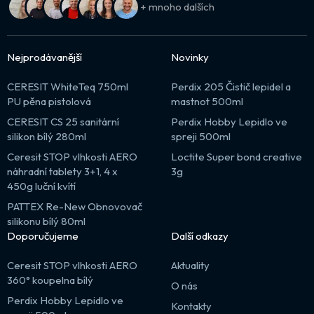
+ mnoho dalších
Nejprodávanější
Novinky
CERESIT WhiteTeq 750ml
Perdix 205 Čistič lepidel a
PU pěna pistolová
mastnot 500ml
CERESIT CS 25 sanitární
Perdix Hobby Lepidlo ve
silikon bílý 280ml
spreji 500ml
Ceresit STOP vlhkosti AERO
Loctite Super bond creative
náhradní tablety 3+1, 4 x
3g
450g luční kvítí
PATTEX Re-New Obnovovač
silikonu bílý 80ml
Doporučujeme
Další odkazy
Ceresit STOP vlhkosti AERO
Aktuality
360° koupelna bílý
O nás
Perdix Hobby Lepidlo ve
Kontakty