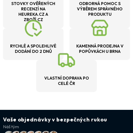
STOVKY OVĚŘENÝCH
ODBORNÁ POMOC S
RECENZÍ NA
VÝBĚREM SPRÁVNÉHO
HEUREKA.CZ A
PRODUKTU
ZBOŽÍ.CZ
RYCHLÉ A SPOLEHLIVÉ
KAMENNÁ PRODEJNA V
DODÁNÍ DO 2 DNŮ
POPŮVKÁCH U BRNA
VLASTNÍ DOPRAVA PO
CELÉ ČR
Vaše objednávky v bezpečných rukou
Náš tým