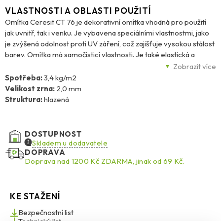
VLASTNOSTI A OBLASTI POUŽITÍ
Omítka Ceresit CT 76 je dekorativní omítka vhodná pro použití
jak uvnitř, tak i venku. Je vybavena speciálními vlastnostmi, jako
je zvýšená odolnost proti UV záření, což zajišťuje vysokou stálost
barev. Omítka má samočisticí vlastnosti. Je také elastická a
odolná proti nárazu, což zajišťuje ochranu povrchu před
Zobrazit více
poškozením. Díky velmi nízké nasákavosti a vysoké
Spotřeba:
3,4 kg/m2
paropropustnosti je tato omítka vhodná pro použití v různých
Velikost zrna:
2,0 mm
podmínkách a odolná proti různým povětrnostním vlivům.
Struktura:
hlazená
Dodává se v celé paletě barev Ceresit Colours of Nature® &
Intense, což umožňuje vytvořit dekorativní povrch v požadované
barvě. Omítka Ceresit CT 76 je vhodná pro vytváření
DOSTUPNOST
tenkovrstvých dekorativních omítek na betonových podkladech,
Skladem u dodavatele
tradičních omítkách, sádrových podkladech, dřevotřískových
DOPRAVA
Doprava nad 1200 Kč ZDARMA, jinak od 69 Kč.
nebo sádrokartonových deskách a dalších podkladech. Je také
vhodná pro použití jako fasádní povrchová úprava v kontaktních
systémech zateplení budov Ceresit Ceretherm (ETICS) při
použití desek z polystyrénu nebo minerální vlny. Je ideální pro
KE STAŽENÍ
použití na místech, kde je nežádoucí vysoká paropropustnost.
Bezpečnostní list
Díky speciálním přísadám má omítka Ceresit CT 76 schopnost