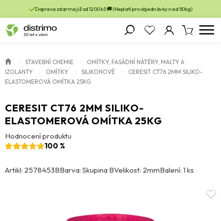
Doprava zdarma již od 1200 kč 🚚 (Neplatí pro objednávky nad 50kg)
STAVEBNÍ CHEMIE
OMÍTKY, FASÁDNÍ NÁTĚRY, MALTY A
IZOLANTY
OMÍTKY
SILIKONOVÉ
CERESIT CT76 2MM SILIKO-
ELASTOMEROVÁ OMÍTKA 25KG
CERESIT CT76 2MM SILIKO-
ELASTOMEROVÁ OMÍTKA 25KG
Hodnocení produktu
100 %
Artikl: 2578453B
Barva: Skupina B
Velikost: 2mm
Balení: 1 ks