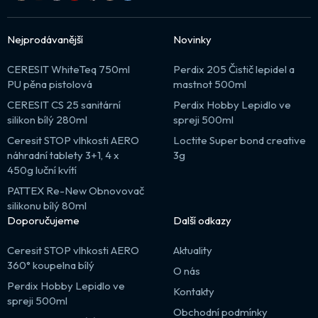
Nejprodávanější
Novinky
CERESIT WhiteTeq 750ml
Perdix 205 Čistič lepidel a
PU pěna pistolová
mastnot 500ml
CERESIT CS 25 sanitární
Perdix Hobby Lepidlo ve
silikon bílý 280ml
spreji 500ml
Ceresit STOP vlhkosti AERO
Loctite Super bond creative
náhradní tablety 3+1, 4 x
3g
450g luční kvítí
PATTEX Re-New Obnovovač
silikonu bílý 80ml
Doporučujeme
Další odkazy
Ceresit STOP vlhkosti AERO
Aktuality
360° koupelna bílý
O nás
Perdix Hobby Lepidlo ve
Kontakty
spreji 500ml
Obchodní podmínky