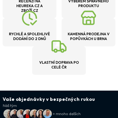
RECENZÍ NA
VÝBĚREM SPRÁVNÉHO
HEUREKA.CZ A
PRODUKTU
ZBOŽÍ.CZ
RYCHLÉ A SPOLEHLIVÉ
KAMENNÁ PRODEJNA V
DODÁNÍ DO 2 DNŮ
POPŮVKÁCH U BRNA
VLASTNÍ DOPRAVA PO
CELÉ ČR
Vaše objednávky v bezpečných rukou
Náš tým
+ mnoho dalších