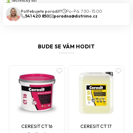
Technický list
„samouzavření“ trhlin na povrchu a zvýšené množství UV
absorbérů poskytuje perfektní barevnou stálost. Více informací
Potřebujete poradit?
Po–Pá: 7:30–15:00
541 420 850
poradna@distrimo.cz
naleznete v technickém listu, který je dostupný v sekci ke stažení.
BUDE SE VÁM HODIT
CERESIT CT 16
CERESIT CT 17