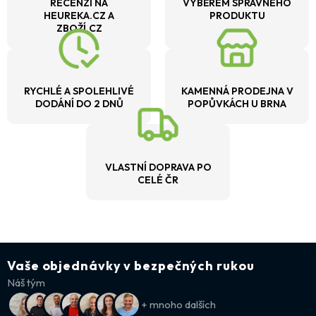
RECENZÍ NA
VÝBĚREM SPRÁVNÉHO
HEUREKA.CZ A
PRODUKTU
ZBOŽÍ.CZ
RYCHLÉ A SPOLEHLIVÉ
KAMENNÁ PRODEJNA V
DODÁNÍ DO 2 DNŮ
POPŮVKÁCH U BRNA
VLASTNÍ DOPRAVA PO
CELÉ ČR
Vaše objednávky v bezpečných rukou
Náš tým
+ mnoho dalších