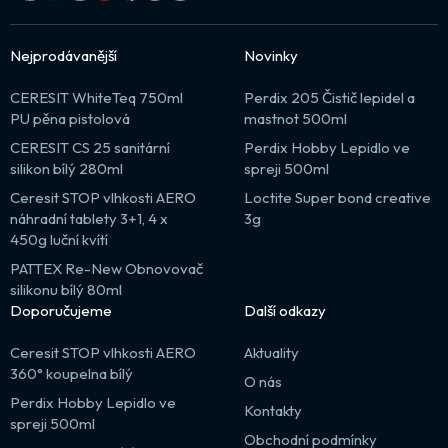
Nejprodávanější
Novinky
CERESIT WhiteTeq 750ml
Perdix 205 Čistič lepidel a
PU pěna pistolová
mastnot 500ml
CERESIT CS 25 sanitární
Perdix Hobby Lepidlo ve
silikon bílý 280ml
spreji 500ml
Ceresit STOP vlhkosti AERO
Loctite Super bond creative
náhradní tablety 3+1, 4 x
3g
450g luční kvítí
PATTEX Re-New Obnovovač
silikonu bílý 80ml
Doporučujeme
Další odkazy
Ceresit STOP vlhkosti AERO
Aktuality
360° koupelna bílý
O nás
Perdix Hobby Lepidlo ve
Kontakty
spreji 500ml
Obchodní podmínky