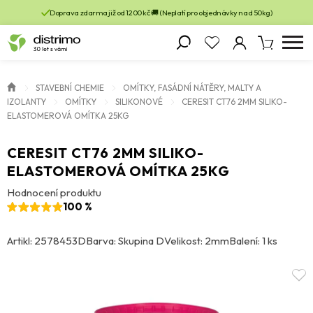
Doprava zdarma již od 1200 kč 🚚 (Neplatí pro objednávky nad 50kg)
STAVEBNÍ CHEMIE
OMÍTKY, FASÁDNÍ NÁTĚRY, MALTY A
IZOLANTY
OMÍTKY
SILIKONOVÉ
CERESIT CT76 2MM SILIKO-
ELASTOMEROVÁ OMÍTKA 25KG
CERESIT CT76 2MM SILIKO-
ELASTOMEROVÁ OMÍTKA 25KG
Hodnocení produktu
100 %
Artikl: 2578453D
Barva: Skupina D
Velikost: 2mm
Balení: 1 ks