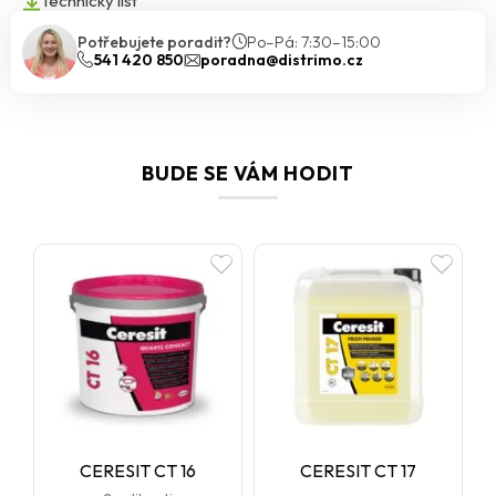
Technický list
„samouzavření“ trhlin na povrchu a zvýšené množství UV
absorbérů poskytuje perfektní barevnou stálost. Více informací
Potřebujete poradit?
Po–Pá: 7:30–15:00
541 420 850
poradna@distrimo.cz
naleznete v technickém listu, který je dostupný v sekci ke stažení.
BUDE SE VÁM HODIT
CERESIT CT 16
CERESIT CT 17