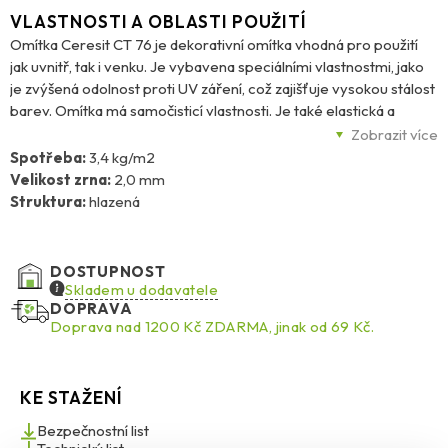
VLASTNOSTI A OBLASTI POUŽITÍ
Omítka Ceresit CT 76 je dekorativní omítka vhodná pro použití
jak uvnitř, tak i venku. Je vybavena speciálními vlastnostmi, jako
je zvýšená odolnost proti UV záření, což zajišťuje vysokou stálost
barev. Omítka má samočisticí vlastnosti. Je také elastická a
odolná proti nárazu, což zajišťuje ochranu povrchu před
Zobrazit více
poškozením. Díky velmi nízké nasákavosti a vysoké
Spotřeba:
3,4 kg/m2
paropropustnosti je tato omítka vhodná pro použití v různých
Velikost zrna:
2,0 mm
podmínkách a odolná proti různým povětrnostním vlivům.
Struktura:
hlazená
Dodává se v celé paletě barev Ceresit Colours of Nature® &
Intense, což umožňuje vytvořit dekorativní povrch v požadované
barvě. Omítka Ceresit CT 76 je vhodná pro vytváření
DOSTUPNOST
tenkovrstvých dekorativních omítek na betonových podkladech,
Skladem u dodavatele
tradičních omítkách, sádrových podkladech, dřevotřískových
DOPRAVA
Doprava nad 1200 Kč ZDARMA, jinak od 69 Kč.
nebo sádrokartonových deskách a dalších podkladech. Je také
vhodná pro použití jako fasádní povrchová úprava v kontaktních
systémech zateplení budov Ceresit Ceretherm (ETICS) při
použití desek z polystyrénu nebo minerální vlny. Je ideální pro
KE STAŽENÍ
použití na místech, kde je nežádoucí vysoká paropropustnost.
Bezpečnostní list
Díky speciálním přísadám má omítka Ceresit CT 76 schopnost