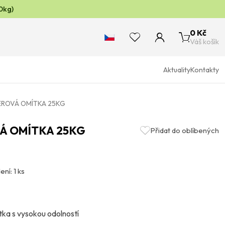
0kg)
0 Kč
Váš košík
Aktuality
Kontakty
EROVÁ OMÍTKA 25KG
Á OMÍTKA 25KG
Přidat do oblíbených
ení: 1 ks
tka s vysokou odolností