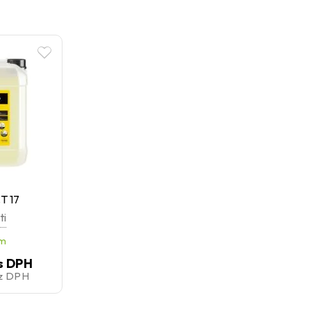
T 17
ti
em
s DPH
z DPH