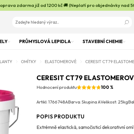
oprava zdarma již od 1200 kč 🚚 (Neplatí pro objednávky nad 5
ELY
PRŮMYSLOVÁ LEPIDLA
STAVEBNÍ CHEMIE
OLANTY
OMÍTKY
ELASTOMEROVÉ
CERESIT CT79 ELASTOM
CERESIT CT79 ELASTOMEROV
Hodnocení produktu
100 %
Artikl: 1766748A
Barva: Skupina A
Velikost: 25kg
Bal
POPIS PRODUKTU
Extrémně elastická, samočisticí dekorativní omí