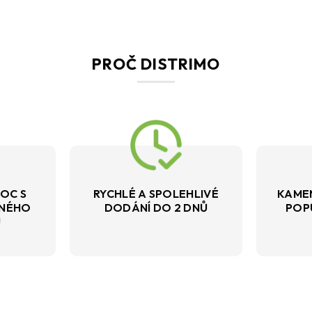
PROČ DISTRIMO
OC S
RYCHLÉ A SPOLEHLIVÉ
KAME
VNÉHO
DODÁNÍ DO 2 DNŮ
POP
U