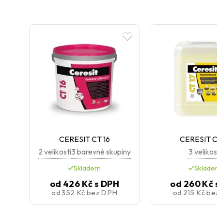
CERESIT CT 16
CERESIT C
2 velikosti
3 barevné skupiny
3 velikos
Skladem
Sklad
od
426 Kč
s DPH
od
260 Kč
od
352 Kč
bez DPH
od
215 Kč
be