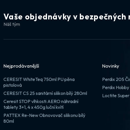
Vaše objednávky v bezpečných 
Náš tým
Nejprodávanější
Novinky
CERESIT WhiteTeq 750ml PU pěna
Perdix 205 Či
pistolová
Perdix Hobby 
CERESIT CS 25 sanitární silikon bílý 280ml
Loctite Super
Ceresit STOP vlhkosti AERO náhradní
tablety 3+1, 4 x 450g luční kvítí
PATTEX Re-New Obnovovač silikonu bílý
80ml