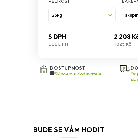
VELIKOST
BAREVN
25kg
skupi
S DPH
2 208 K
BEZ DPH
1 825 Kč
DOSTUPNOST
DO
Dop
Skladem u dodavatele
ZDA
BUDE SE VÁM HODIT