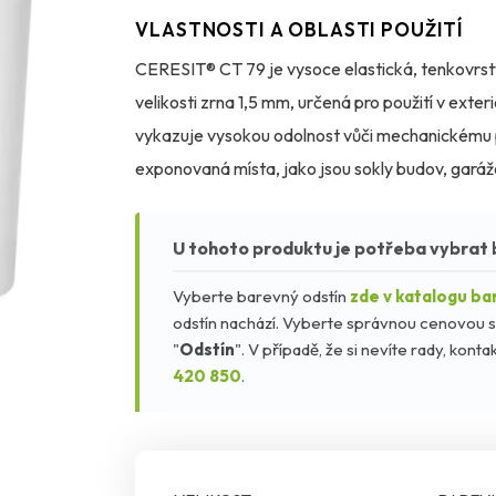
VLASTNOSTI A OBLASTI POUŽITÍ
CERESIT® CT 79 je vysoce elastická, tenkovrst
velikosti zrna 1,5 mm, určená pro použití v exter
vykazuje vysokou odolnost vůči mechanickému poš
exponovaná místa, jako jsou sokly budov, garážo
nasákavost a vysokou paropropustnost, a zárove
ochranu proti biologickému napadení houbami, řas
U tohoto produktu je potřeba vybrat 
sádrokartonové či dřevotřískové desky a další 
Vyberte barevný odstín
zde v katalogu ba
Nature®, včetně intenzivních odstínů.
odstín nachází. Vyberte správnou cenovou s
"
Odstín
". V případě, že si nevíte rady, kon
420 850
.