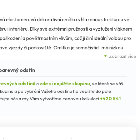
vá elastomerová dekorativní omítka s hlazenou strukturou ve
iéru i interiéru. Díky své extrémní pružnosti a vyztužení vláknem
kození a povětrnostním vlivům, což ji činí ideální volbou pro
vé vjezdy či parkoviště. Omítka je samočisticí, má nízkou
Zobrazit více
ň je stálobarevná i v tmavých odstínech. Poskytuje účinnou
ami a plísněmi. Lze ji aplikovat na beton, tradiční omítky,
barevný odstín
povrchy. Dodává se v celé barevné paletě Ceresit Colours of
revných odstínů
a
zde si najděte skupinu
, ve které se váš
kupinu a po vybrání Vašeho odstínu ho vepište do pole
taktujte nás a my Vám vytvoříme cenovou kalkulaci
+420 541