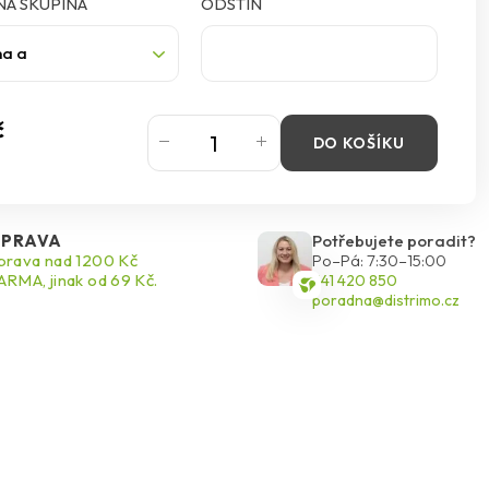
Á SKUPINA
ODSTÍN
na a
č
DO KOŠÍKU
PRAVA
Potřebujete poradit?
rava nad 1200 Kč
Po–Pá: 7:30–15:00
RMA, jinak od 69 Kč.
541 420 850
poradna@distrimo.cz