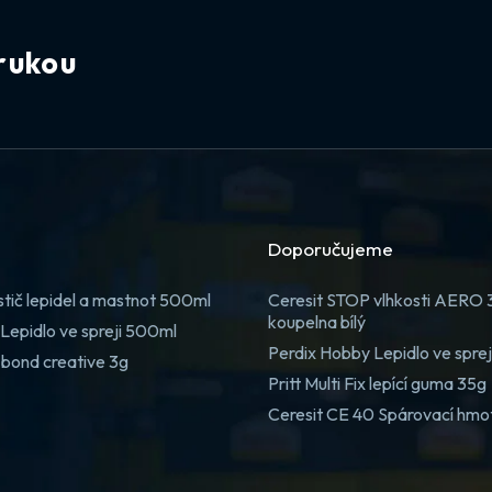
rukou
Doporučujeme
stič lepidel a mastnot 500ml
Ceresit STOP vlhkosti AERO
koupelna bílý
Lepidlo ve spreji 500ml
Perdix Hobby Lepidlo ve spre
 bond creative 3g
Pritt Multi Fix lepící guma 35g
Ceresit CE 40 Spárovací hmo