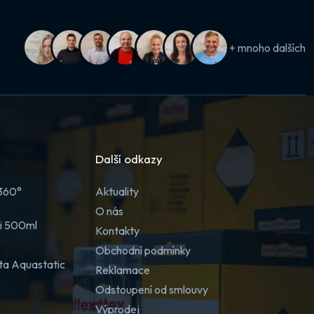
+ mnoho dalších
Další odkazy
 360°
Aktuality
O nás
ji 500ml
Kontakty
Obchodní podmínky
ta Aquastatic
Reklamace
Odstoupení od smlouvy
Výprodej