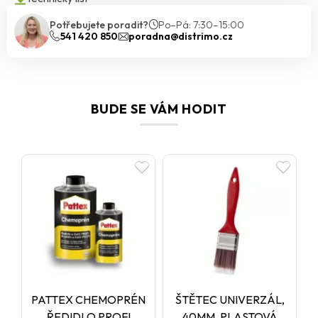
vyžadují maximální spolehlivost, pevnost a odolnost v náročných
podmínkách.
Potřebujete poradit?
Po–Pá: 7:30–15:00
541 420 850
poradna@distrimo.cz
BUDE SE VÁM HODIT
PATTEX CHEMOPRÉN
ŠTĚTEC UNIVERZÁL,
ŘEDIDLO PROFI
40MM, PLASTOVÁ