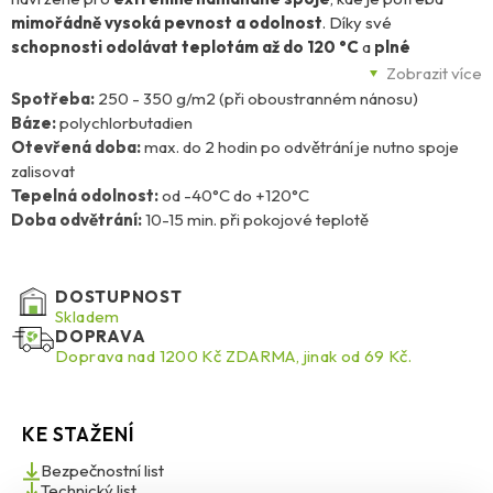
mimořádně vysoká pevnost a odolnost
. Díky své
schopnosti odolávat teplotám až do 120 °C
a
plné
vodovzdornosti
je ideální pro použití v náročných podmínkách,
Zobrazit více
například v blízkosti topných těles nebo jiných tepelně
Spotřeba:
250 - 350 g/m2 (při oboustranném nánosu)
exponovaných místech.
Báze:
polychlorbutadien
Otevřená doba:
max. do 2 hodin po odvětrání je nutno spoje
Toto lepidlo je vhodné pro
kontaktní lepení kůže, dřeva,
zalisovat
gumy, textilií, kovů, překližky, kartonu i tvrdých plastů
.
Tepelná odolnost:
od -40°C do +120°C
Spolehlivě drží i při dlouhodobém namáhání v ohybu, což z něj činí
Doba odvětrání:
10-15 min. při pokojové teplotě
perfektní volbu pro spoje, které musí zůstat pevné i při
mechanickém namáhání. Uplatní se i při lepení izolačních
materiálů do prostor s vyšší teplotou.
DOSTUPNOST
Skladem
DOPRAVA
Pattex Chemoprén Extrém neobsahuje toluen
, je po
Doprava nad 1200 Kč ZDARMA, jinak od 69 Kč.
promíchání
okamžitě připravený k použití
a
velmi snadno se
aplikuje
. Je třeba se vyhnout jeho použití na polystyren, teflon,
měkčené PVC, PE a PP, stejně tak není určen pro spoje
KE STAŽENÍ
přicházející do kontaktu s potravinami nebo pitnou vodou.
Bezpečnostní list
Jedná se o
všestranné, profesionální řešení
pro ty, kteří
Technický list