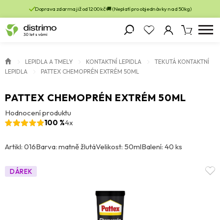
Doprava zdarma již od 1200 kč 🚚 (Neplatí pro objednávky nad 50kg)
LEPIDLA A TMELY
KONTAKTNÍ LEPIDLA
TEKUTÁ KONTAKTNÍ
LEPIDLA
PATTEX CHEMOPRÉN EXTRÉM 50ML
PATTEX CHEMOPRÉN EXTRÉM 50ML
Hodnocení produktu
100 %
4x
Artikl: 016
Barva: matně žlutá
Velikost: 50ml
Balení: 40 ks
DÁREK