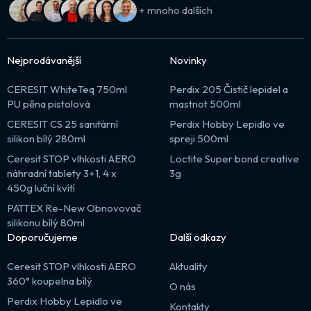
+ mnoho dalších
Nejprodávanější
Novinky
CERESIT WhiteTeq 750ml
Perdix 205 Čistič lepidel a
PU pěna pistolová
mastnot 500ml
CERESIT CS 25 sanitární
Perdix Hobby Lepidlo ve
silikon bílý 280ml
spreji 500ml
Ceresit STOP vlhkosti AERO
Loctite Super bond creative
náhradní tablety 3+1, 4 x
3g
450g luční kvítí
PATTEX Re-New Obnovovač
silikonu bílý 80ml
Doporučujeme
Další odkazy
Ceresit STOP vlhkosti AERO
Aktuality
360° koupelna bílý
O nás
Perdix Hobby Lepidlo ve
Kontakty