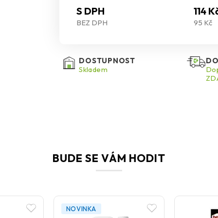
S DPH
114 K
BEZ DPH
95 Kč
DOSTUPNOST
DO
Skladem
Dop
ZDA
BUDE SE VÁM HODIT
NOVINKA