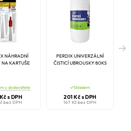
EX NÁHRADNÍ
PERDIX UNIVERZÁLNÍ
Y NA KARTUŠE
ČISTICÍ UBROUSKY 80KS
em u dodavatele
Skladem
 Kč
s DPH
201 Kč
s DPH
Kč
bez DPH
167 Kč
bez DPH