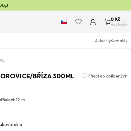
0kg)
0 Kč
Váš košík
Aktuality
Kontakty
ML
BOROVICE/BŘÍZA 300ML
Přidat do oblíbených
ml
Balení: 12 ks
 lakovatelná