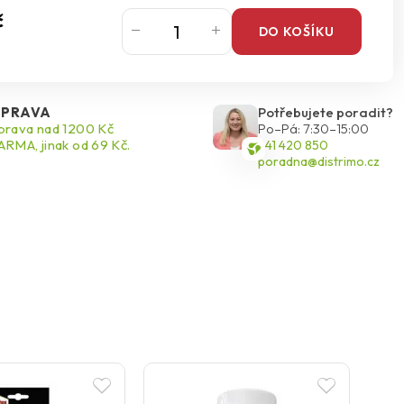
č
DO KOŠÍKU
PRAVA
Potřebujete poradit?
rava nad 1200 Kč
Po–Pá: 7:30–15:00
RMA, jinak od 69 Kč.
541 420 850
poradna@distrimo.cz