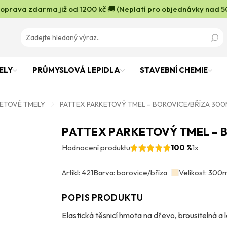
oprava zdarma již od 1200 kč 🚚 (Neplatí pro objednávky nad 5
ELY
PRŮMYSLOVÁ LEPIDLA
STAVEBNÍ CHEMIE
ETOVÉ TMELY
PATTEX PARKETOVÝ TMEL – BOROVICE/BŘÍZA 300
PATTEX PARKETOVÝ TMEL – 
Hodnocení produktu
100 %
1x
Artikl: 421
Barva: borovice/bříza
Velikost: 300
POPIS PRODUKTU
Elastická těsnicí hmota na dřevo, brousitelná a