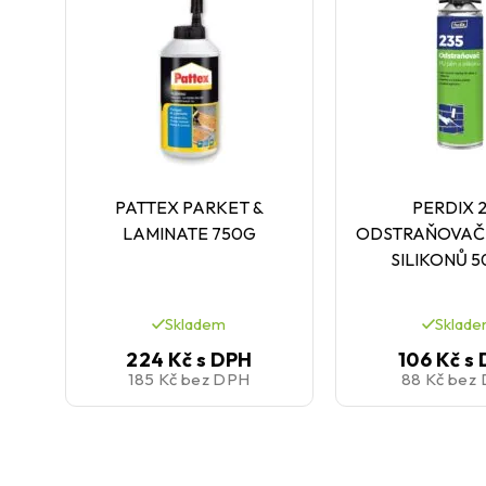
PATTEX PARKET &
PERDIX 
LAMINATE 750G
ODSTRAŇOVAČ 
SILIKONŮ 
Skladem
Sklad
224 Kč
s DPH
106 Kč
s
185 Kč
bez DPH
88 Kč
bez