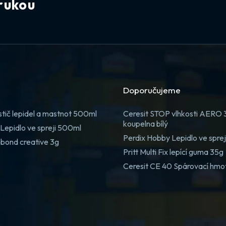
rukou
Doporučujeme
stič lepidel a mastnot 500ml
Ceresit STOP vlhkosti AERO
koupelna bílý
Lepidlo ve spreji 500ml
Perdix Hobby Lepidlo ve spre
 bond creative 3g
Pritt Multi Fix lepící guma 35g
Ceresit CE 40 Spárovací hmo