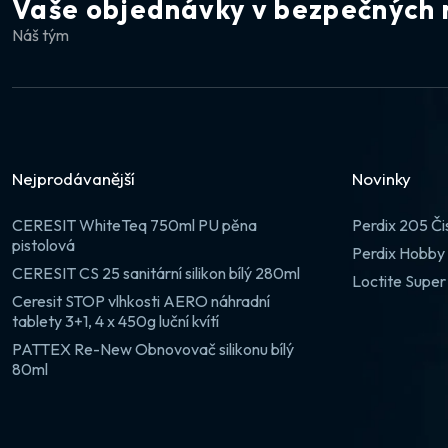
Vaše objednávky v bezpečných 
Náš tým
Nejprodávanější
Novinky
CERESIT WhiteTeq 750ml PU pěna
Perdix 205 Či
pistolová
Perdix Hobby 
CERESIT CS 25 sanitární silikon bílý 280ml
Loctite Super
Ceresit STOP vlhkosti AERO náhradní
tablety 3+1, 4 x 450g luční kvítí
PATTEX Re-New Obnovovač silikonu bílý
80ml