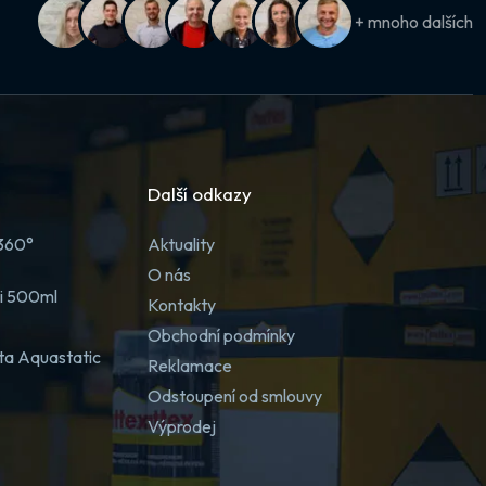
+ mnoho dalších
Další odkazy
 360°
Aktuality
O nás
ji 500ml
Kontakty
Obchodní podmínky
ta Aquastatic
Reklamace
Odstoupení od smlouvy
Výprodej