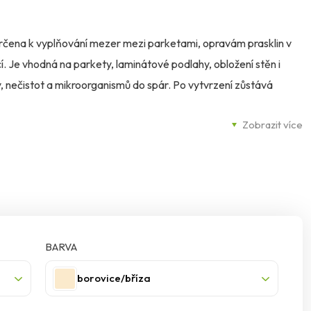
 určena k vyplňování mezer mezi parketami, opravám prasklin v
. Je vhodná na parkety, laminátové podlahy, obložení stěn i
y, nečistot a mikroorganismů do spár. Po vytvrzení zůstává
Zobrazit více
BARVA
borovice/bříza