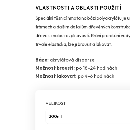
VLASTNOSTI A OBLASTI POUŽITÍ
Speciální těsnicí hmota na bázi polyakrylátu je
trámech a dalším detailům dřevěných konstrukcí
dřevo s malou rozpínavostí. Brání pronikání vod
trvale elastická, lze ji brousit a lakovat.
Báze:
akrylátová disperze
Možnost brousit:
po 18-24 hodinách
Možnost lakovat:
po 4-6 hodinách
VELIKOST
300ml