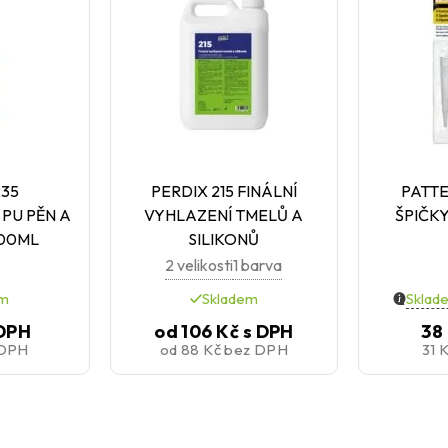
235
PERDIX 215 FINÁLNÍ
PATT
PU PĚN A
VYHLAZENÍ TMELŮ A
ŠPIČK
500ML
SILIKONŮ
2 velikosti
1 barva
em
Skladem
Sklad
 DPH
od
106 Kč
s DPH
38
 DPH
od
88 Kč
bez DPH
31 